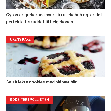
Gyros er grekernes svar på rullekebab og er det
perfekte tilskuddet til helgekosen
Forsiden
UKENS KAKE
akkurat
nå
-
2
Se så lekre cookies med blåbær blir
Forsiden
GODBITER I POLLISTEN