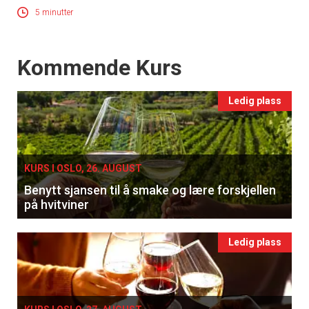
5 minutter
Events
Kommende Kurs
Ledig plass
×
Få ukentlige nyhetsbrev fra
KURS I OSLO, 26. AUGUST
Apéritif
Benytt sjansen til å smake og lære forskjellen
på hvitviner
Vi tilbyr flere ukentlige nyhetsbrev. Du
kan fritt velge hvilke du ønsker å få
tilsendt.
Ledig plass
Registrer deg