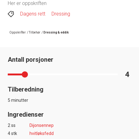
Her er oppskriften
Dagens rett
Dressing
Oppskrifter
/
Tilbehør
/
Dressing & eddik
Antall porsjoner
4
Tilberedning
5 minutter
Ingredienser
2 ss
Dijonsennep
4 stk
hvitløksfedd