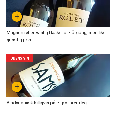
akkurat
nå
+
-
3
Magnum eller vanlig flaske, ulik årgang, men like
gunstig pris
Forsiden
UKENS VIN
akkurat
nå
+
-
4
Biodynamisk billigvin på et pol nær deg