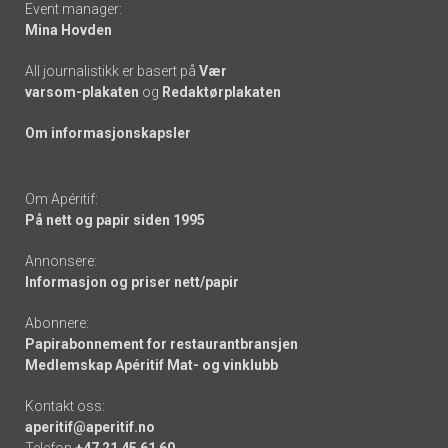
Event manager:
Mina Hovden
All journalistikk er basert på
Vær
varsom-plakaten
og
Redaktørplakaten
Om informasjonskapsler
Om Apéritif:
På nett og papir siden 1995
Annonsere:
Informasjon og priser nett/papir
Abonnere:
Papirabonnement for restaurantbransjen
Medlemskap Apéritif Mat- og vinklubb
Kontakt oss:
aperitif@aperitif.no
Telefon
+47 21 45 61 60