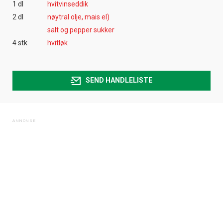
1 dl
hvitvinseddik
2 dl
nøytral olje, mais el)
salt og pepper sukker
4 stk
hvitløk
SEND HANDLELISTE