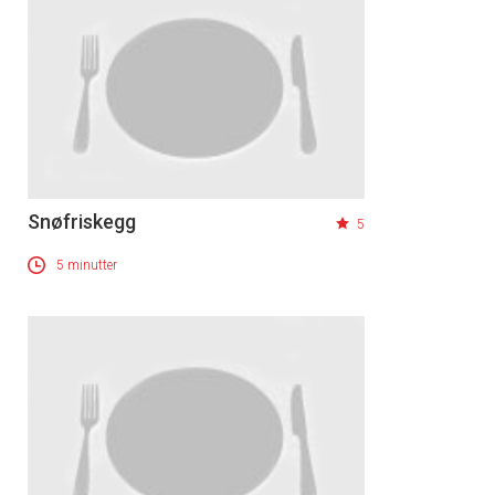
Snøfriskegg
5
5 minutter