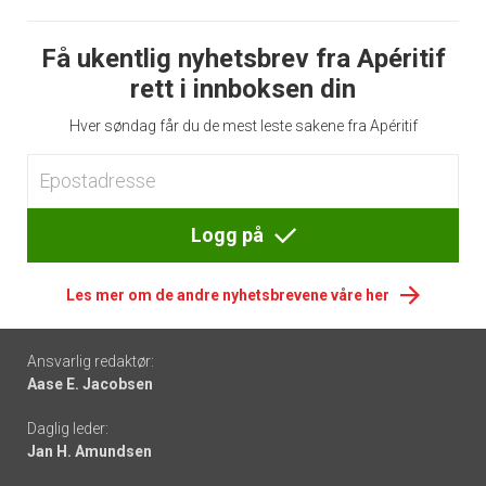
Få ukentlig nyhetsbrev fra Apéritif
rett i innboksen din
Hver søndag får du de mest leste sakene fra Apéritif
Logg på
Les mer om de andre nyhetsbrevene våre her
Footer
Ansvarlig redaktør:
Aase E. Jacobsen
-
Daglig leder:
links
Jan H. Amundsen