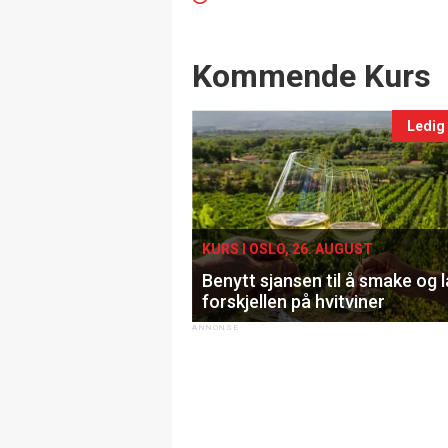
Events
Kommende Kurs
Ledig
KURS I OSLO, 26. AUGUST
Benytt sjansen til å smake og 
forskjellen på hvitviner