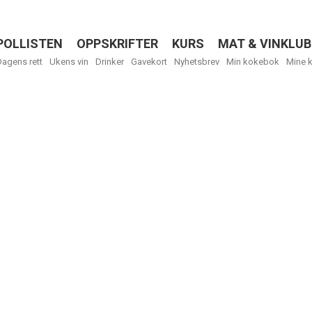
POLLISTEN
OPPSKRIFTER
KURS
MAT & VINKLUB
Menu
Dagens rett
Ukens vin
Drinker
Gavekort
Nyhetsbrev
Min kokebok
Mine 
Få ukentli
Vi tilbyr flere
kan fritt velge
tilsendt.
R