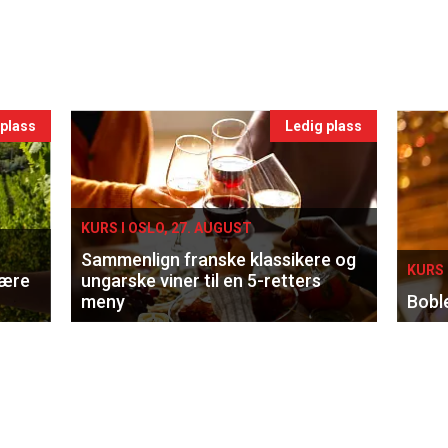
 plass
Ledig plass
KURS I OSLO, 27. AUGUST
Sammenlign franske klassikere og
KURS 
lære
ungarske viner til en 5-retters
meny
Bobl