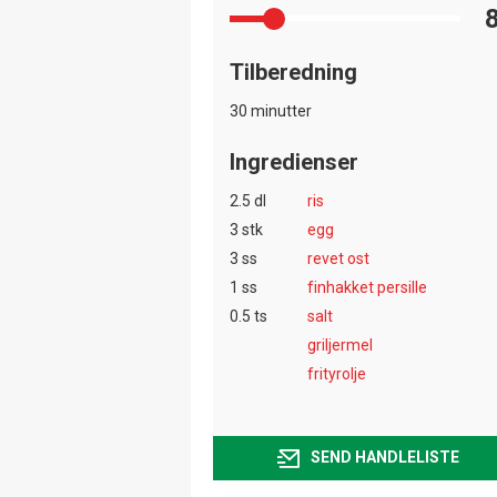
Tilberedning
30 minutter
Ingredienser
2.5 dl
ris
3 stk
egg
3 ss
revet ost
1 ss
finhakket persille
0.5 ts
salt
griljermel
frityrolje
SEND HANDLELISTE