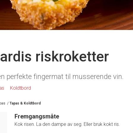
dis riskroketter
en perfekte fingermat til musserende vin.
as
Koldtbord
pas
/
Tapas & Koldtbord
Fremgangsmåte
Kok risen. La den dampe av seg. Eller bruk kokt ris.