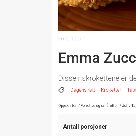
Foto: rudisill
Emma Zuccar
Disse riskrokettene er d
Dagens rett
Kroketter
Tap
Oppskrifter
/
Forretter og småretter
/
Jul
/
Ta
Antall porsjoner