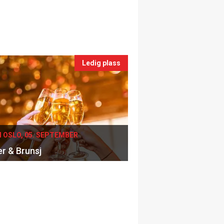
Ledig plass
I OSLO, 05. SEPTEMBER
er & Brunsj