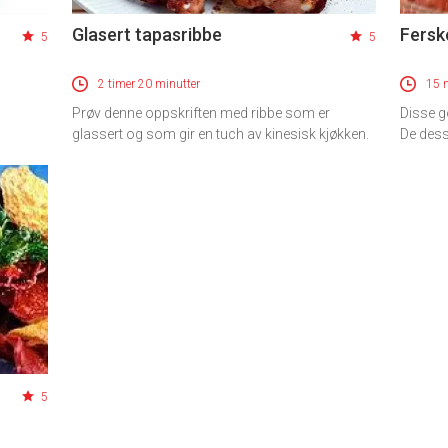
Glasert tapasribbe
Fersk
5
5
2 timer 20 minutter
15 
Prøv denne oppskriften med ribbe som er
Disse g
glassert og som gir en tuch av kinesisk kjøkken.
De dess
5