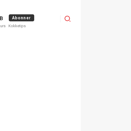
Logg
B
Abonner
kurs
Kokketips
inn
×
ge nyhetsbrev fra
Apéritif
 ukentlige nyhetsbrev. Du
 hvilke du ønsker å få
egistrer deg