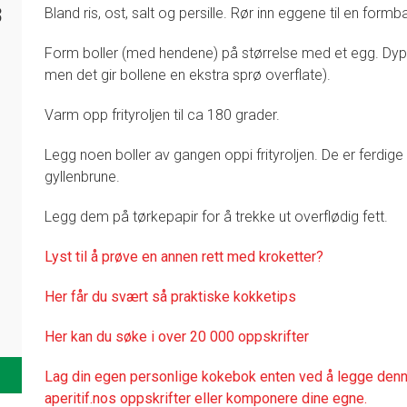
8
Bland ris, ost, salt og persille. Rør inn eggene til en for
Form boller (med hendene) på størrelse med et egg. Dypp 
men det gir bollene en ekstra sprø overflate).
Varm opp frityroljen til ca 180 grader.
Legg noen boller av gangen oppi frityroljen. De er ferdige
gyllenbrune.
Legg dem på tørkepapir for å trekke ut overflødig fett.
Lyst til å prøve en annen rett med kroketter?
Her får du svært så praktisk
e kokketips
Her kan du søke i over 20 000 oppskrifter
Lag din egen personlige kokebok enten ved å legge denne
aperitif.nos oppskrifter eller komponere dine egne.