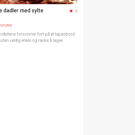
e dadler med sylte
0
minutter
odbitene forsvinner fort på et tapasbord
uten veldig enkle og raske å lagee.