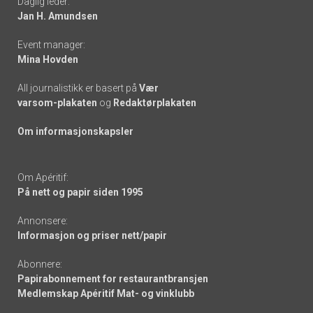
Daglig leder:
links
Jan H. Amundsen
Event manager:
Mina Hovden
All journalistikk er basert på
Vær
varsom-plakaten
og
Redaktørplakaten
Om informasjonskapsler
Om Apéritif:
På nett og papir siden 1995
Annonsere:
Informasjon og priser nett/papir
Abonnere:
Papirabonnement for restaurantbransjen
Medlemskap Apéritif Mat- og vinklubb