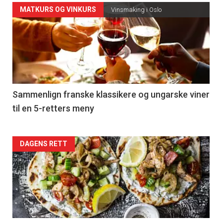
Forsiden
MATKURS OG VINKURS
Vinsmaking i Oslo
akkurat
nå
-
5
Sammenlign franske klassikere og ungarske viner
til en 5-retters meny
Forsiden
DAGENS RETT
akkurat
nå
-