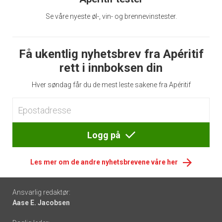
Se våre nyeste øl-, vin- og brennevinstester.
Få ukentlig nyhetsbrev fra Apéritif
rett i innboksen din
Hver søndag får du de mest leste sakene fra Apéritif
Logg på
Les mer om de andre nyhetsbrevene våre her
Footer
Ansvarlig redaktør:
Aase E. Jacobsen
-