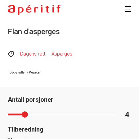
Flan d'asperges
Dagens rett
Asparges
Oppskrifter
/
Vegetar
Antall porsjoner
4
Tilberedning