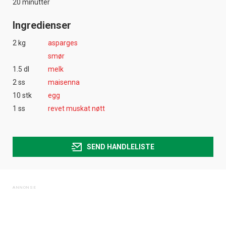
20 minutter
Ingredienser
2 kg
asparges
smør
1.5 dl
melk
2 ss
maisenna
10 stk
egg
1 ss
revet muskat nøtt
SEND HANDLELISTE