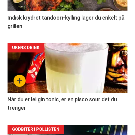
Indisk krydret tandoori-kylling lager du enkelt på
grillen
Forsiden
UKENS DRINK
akkurat
nå
+
-
2
Når du er lei gin tonic, er en pisco sour det du
trenger
Forsiden
GODBITER I POLLISTEN