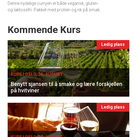
Denne nydelige curryen er både vegansk, gluten-
og laktosefri. Pakket med protein og rik på smak.
Events
Kommende Kurs
Ledig plass
KURS I OSLO, 26. AUGUST
Benytt sjansen til å smake og lære forskjellen
på hvitviner
Ledig plass