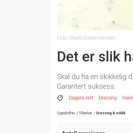
Foto: Studio Dreyer-Hensley
Det er slik
Skal du ha en skikkelig 
Garantert suksess.
Dagens rett
Dressing
Hamb
Oppskrifter
/
Tilbehør
/
Dressing & eddik