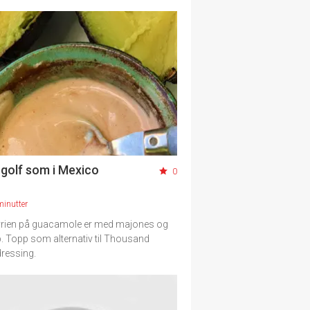
 golf som i Mexico
0
minutter
vrien på guacamole er med majones og
. Topp som alternativ til Thousand
dressing.