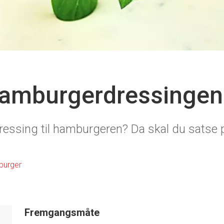
 hamburgerdressinge
dressing til hamburgeren? Da skal du satse 
urger
Fremgangsmåte