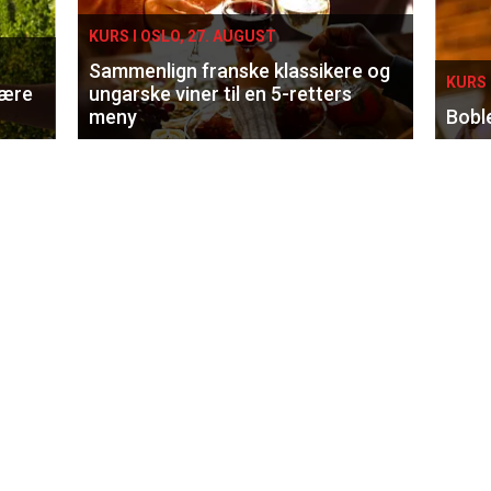
KURS I OSLO, 27. AUGUST
Sammenlign franske klassikere og
KURS 
lære
ungarske viner til en 5-retters
meny
Bobl