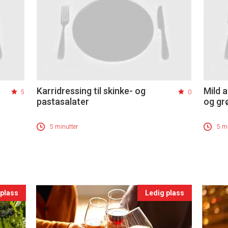
Karridressing til skinke- og
Mild 
5
0
pastasalater
og gr
5 minutter
5 mi
 plass
Ledig plass