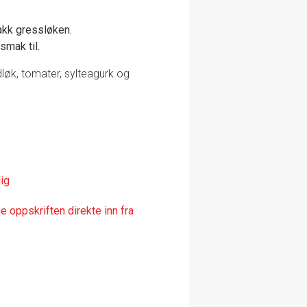
hakk gressløken.
smak til.
løk, tomater, sylteagurk og
ig
 oppskriften direkte inn fra