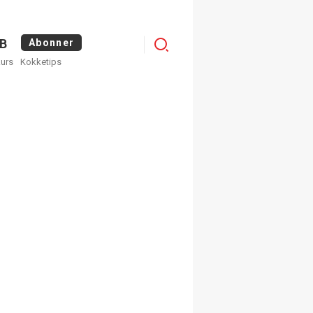
Logg
B
Abonner
kurs
Kokketips
inn
egistrer deg