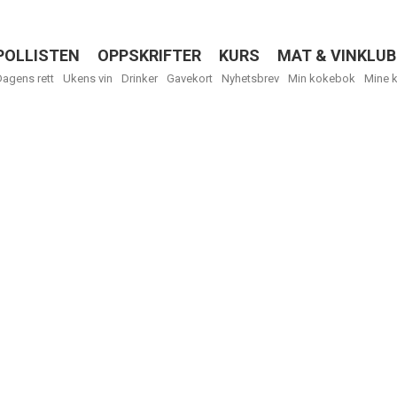
POLLISTEN
OPPSKRIFTER
KURS
MAT & VINKLUB
Menu
Dagens rett
Ukens vin
Drinker
Gavekort
Nyhetsbrev
Min kokebok
Mine 
R