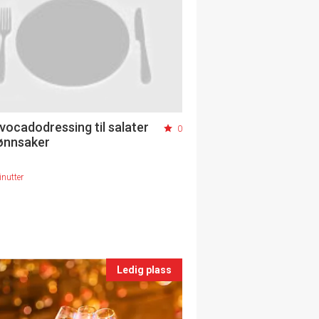
avocadodressing til salater
0
ønnsaker
nutter
Ledig plass