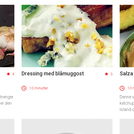
Dressing med blåmuggost
Salza
4
3
10 minutter
10 
 trenger
Denne 
ger den
ketchup
Island-