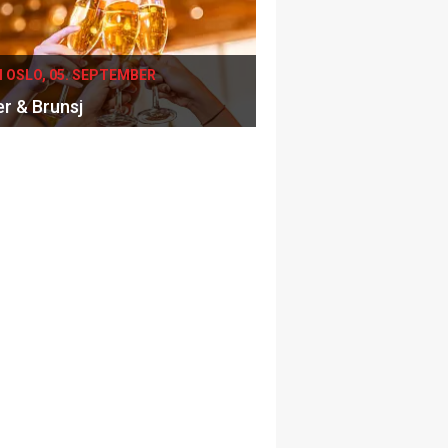
I OSLO, 05. SEPTEMBER
er & Brunsj