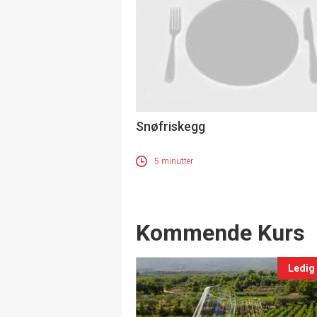
Snøfriskegg
5 minutter
Events
Kommende Kurs
Ledig