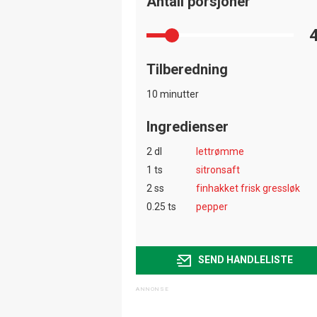
Antall porsjoner
Tilberedning
10 minutter
Ingredienser
2 dl
lettrømme
1 ts
sitronsaft
2 ss
finhakket frisk gressløk
0.25 ts
pepper
SEND HANDLELISTE