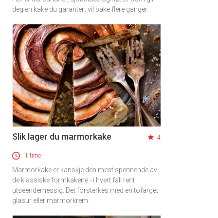
deg en kake du garantert vil bake flere ganger.
Slik lager du marmorkake
4
1 time
Marmorkake er kanskje den mest spennende av
de klassiske formkakene - i hvert fall rent
utseendemessig. Det forsterkes med en tofarget
glasur eller marmorkrem.