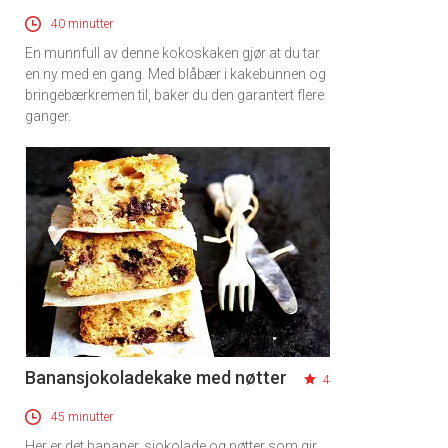
40 minutter
En munnfull av denne kokoskaken gjør at du tar
en ny med en gang. Med blåbær i kakebunnen og
bringebærkremen til, baker du den garantert flere
ganger.
Banansjokoladekake med nøtter
4
45 minutter
Her er det bananer, sjokolade og nøtter som gir