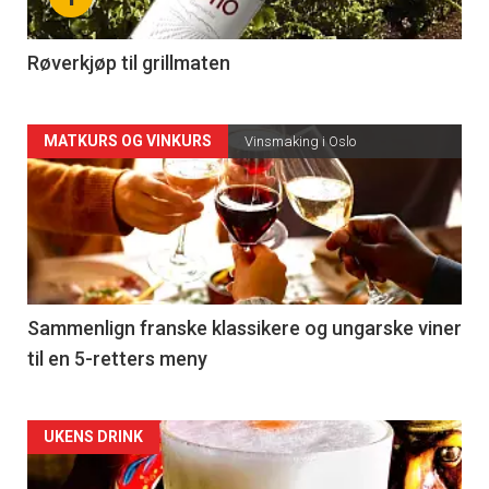
-
4
Røverkjøp til grillmaten
Forsiden
MATKURS OG VINKURS
Vinsmaking i Oslo
akkurat
nå
-
5
Sammenlign franske klassikere og ungarske viner
til en 5-retters meny
Forsiden
UKENS DRINK
akkurat