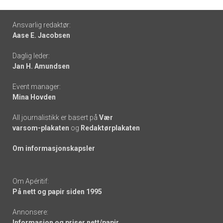
Footer
Ansvarlig redaktør:
Aase E. Jacobsen
-
Daglig leder:
links
Jan H. Amundsen
Event manager:
Mina Hovden
All journalistikk er basert på
Vær
varsom-plakaten
og
Redaktørplakaten
Om informasjonskapsler
Om Apéritif:
På nett og papir siden 1995
Annonsere:
Informasjon og priser nett/papir