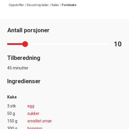
Oppskrifter
/
Dessert og kaker
/
Kaker
/
Formkake
Antall porsjoner
10
Tilberedning
45 minutter
Ingredienser
Kake
3 stk
egg
50 g
sukker
150 g
smeltet smør
300 g
honning