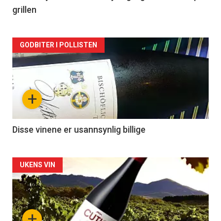
grillen
Forsiden
GODBITER I POLLISTEN
akkurat
nå
+
-
3
Disse vinene er usannsynlig billige
Forsiden
UKENS VIN
akkurat
nå
+