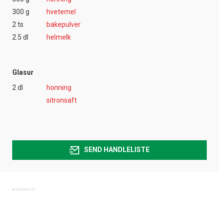
300 g
hvetemel
2 ts
bakepulver
2.5 dl
helmelk
Glasur
2 dl
honning
sitronsaft
SEND HANDLELISTE