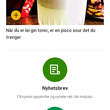
nå
+
-
6
Når du er lei gin tonic, er en pisco sour det du
trenger
Nyhetsbrev
Få nyeste oppskrifter og nyheter rett i din innboks.