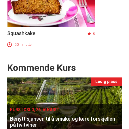
Squashkake
5
50 minutter
Events
Kommende Kurs
Ledig plass
KURS I OSLO, 26. AUGUST
Benytt sjansen til å smake og lære forskjellen
på hvitviner