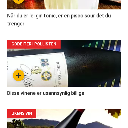
-
2
Når du er lei gin tonic, er en pisco sour det du
trenger
Forsiden
GODBITER I POLLISTEN
akkurat
nå
+
-
3
Disse vinene er usannsynlig billige
Forsiden
UKENS VIN
akkurat