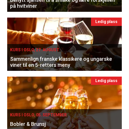
på hvitviner
Ledig plass
KURS I OSLO, 27. AUGUST
Sammenlign franske klassikere og ungarske
viner til en 5-retters meny
Ledig plass
KURS I OSLO, 05. SEPTEMBER
Bobler & Brunsj