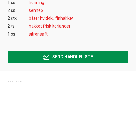
1 ss
honning
2 ss
sennep
2 stk
båter hvitløk , finhakket
2 ts
hakket frisk koriander
1 ss
sitronsaft
SEND HANDLELISTE