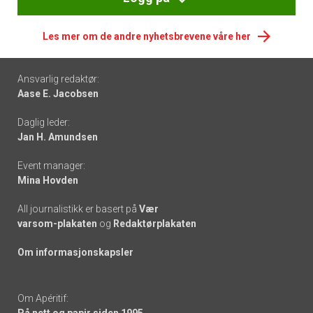
Les mer om de andre nyhetsbrevene våre her
Footer
Ansvarlig redaktør:
Aase E. Jacobsen
-
Daglig leder:
links
Jan H. Amundsen
Event manager:
Mina Hovden
All journalistikk er basert på
Vær
varsom-plakaten
og
Redaktørplakaten
Om informasjonskapsler
Om Apéritif:
På nett og papir siden 1995