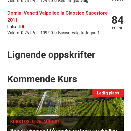
Volum: 0.75 l Pris: 129.90 kr Bestillingsutvalg
Domìni Veneti Valpolicella Classico Superiore
84
2011
Italia
POENG
Volum: 0.75 l Pris: 109.90 kr Basisutvalg, kategori 1
Lignende oppskrifter
Events
Kommende Kurs
Ledig plass
KURS I OSLO, 26. AUGUST
Benytt sjansen til å smake og lære forskjellen