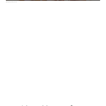
×
Få ukentlige nyhetsbrev fra
Apéritif
Vi tilbyr flere ukentlige nyhetsbrev. Du
kan fritt velge hvilke du ønsker å få