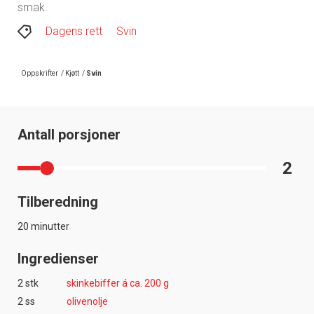
smak.
Dagens rett
Svin
Oppskrifter
/
Kjøtt
/
Svin
Antall porsjoner
2
Tilberedning
20 minutter
Ingredienser
2 stk
skinkebiffer á ca. 200 g
2 ss
olivenolje