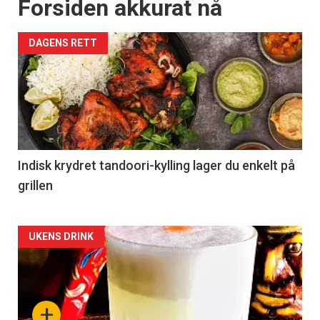
Forsiden akkurat nå
tilsendt.
DAGENS RETT
Registrer deg
Indisk krydret tandoori-kylling lager du enkelt på
grillen
Forsiden
UKENS DRINK
akkurat
nå
+