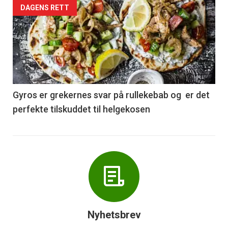
Forsiden
DAGENS RETT
akkurat
nå
-
6
Gyros er grekernes svar på rullekebab og er det
perfekte tilskuddet til helgekosen
Nyhetsbrev