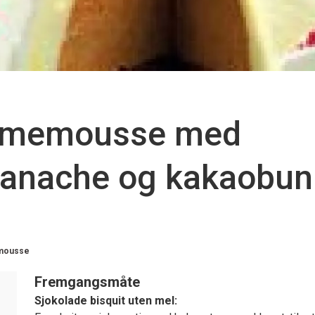
limemousse med
ganache og kakaobun
 mousse
Fremgangsmåte
Sjokolade bisquit uten mel: