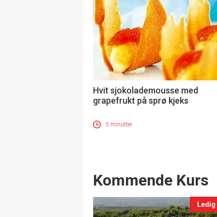
Hvit sjokolademousse med
grapefrukt på sprø kjeks
5 minutter
Events
Kommende Kurs
Ledig