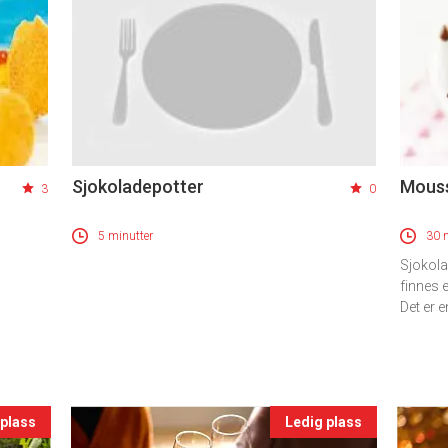
Sjokoladepotter
Mouss
3
0
5 minutter
30 
Sjokol
finnes e
Det er e
 plass
Ledig plass