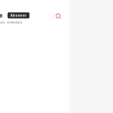
Logg
B
Abonner
kurs
Kokketips
inn