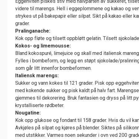
Eggehviten piskes stiv med halvparten av sukkeret, tilset
1
videre til marengs. Hell i eggeplommene og kakao og
strykes ut på bakepapir eller silpat. Sikt på kakao eller 
grader.
Pralinganache:
Kok opp fløte og tilsett oppbløtt gelatin. Tilsett sjokolad
Kokos- og limemousse:
Bland kokospuré, limejuice og skall med italiensk marengs
Fylles i bombeform, og legg en støpt sjokolade/pralinrin
som går litt innenfor bombeformen.
Italiensk marengs:
Sukker og vann kokes til 121 grader. Pisk opp eggehviten
med kokende sukker og pisk kaldt på halv fart. Marengs
gjemmes til dekorering. Bruk fantasien og dryss på litt p
krystalliserte rødbeter.
Nougatine:
Kok opp glukose og fondant til 158 grader. Hvis du vil kan
Avkjøles på silpat og kjøres på blender. Siktes på silikon
med utstikker. Varmes noen sekunder i ovn ved 200 grade