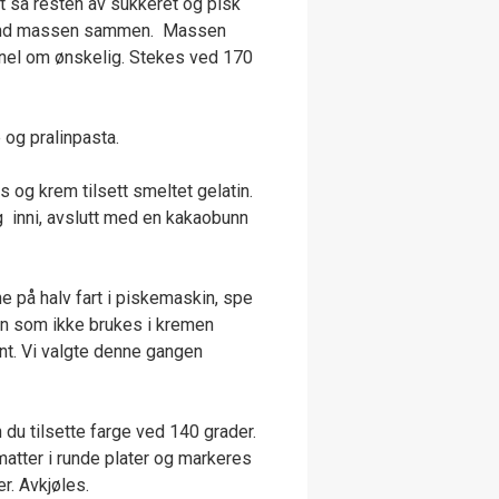
t så resten av sukkeret og pisk
 vend massen sammen. Massen
kanel om ønskelig. Stekes ved 170
e og pralinpasta.
 og krem tilsett smeltet gelatin.
g inni, avslutt med en kakaobunn
e på halv fart i piskemaskin, spe
en som ikke brukes i kremen
ynt. Vi valgte denne gangen
 du tilsette farge ved 140 grader.
matter i runde plater og markeres
r. Avkjøles.