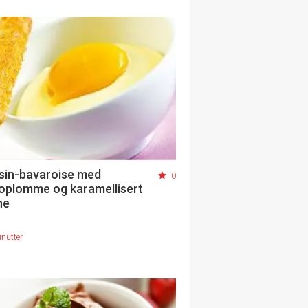
sin-bavaroise med
0
plomme og karamellisert
he
nutter