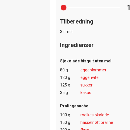
Tilberedning
3 timer
Ingredienser
Sjokolade bisquit uten mel
80 g
eggeplommer
120 g
eggehvite
125 g
sukker
35 g
kakao
Pralinganache
100 g
melkesjokolade
150 g
hasselnøtt praline
300 g
fløte