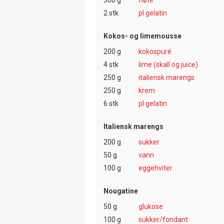
2 stk
pl gelatin
Kokos- og limemousse
200 g
kokospuré
4 stk
lime (skall og juice)
250 g
italiensk marengs
250 g
krem
6 stk
pl gelatin
Italiensk marengs
200 g
sukker
50 g
vann
100 g
eggehviter
Nougatine
50 g
glukose
100 g
sukker/fondant