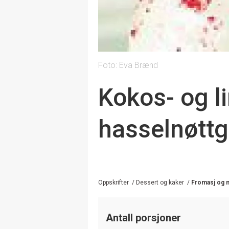
Foto: Eva Brænd
Kokos- og 
hasselnøtt
Oppskrifter
/
Dessert og kaker
/
Fromasj og
Antall porsjoner