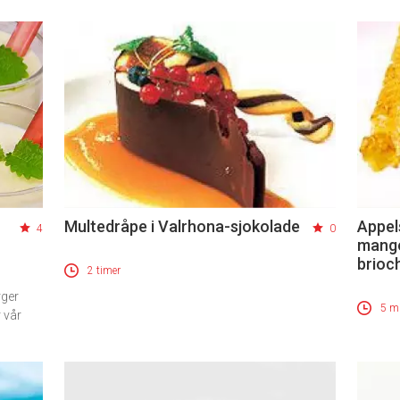
Multedråpe i Valrhona-sjokolade
Appel
4
0
mango
brioc
2 timer
rger
5 mi
r vår