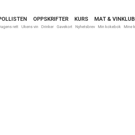
POLLISTEN
OPPSKRIFTER
KURS
MAT & VINKLUB
Menu
Dagens rett
Ukens vin
Drinker
Gavekort
Nyhetsbrev
Min kokebok
Mine 