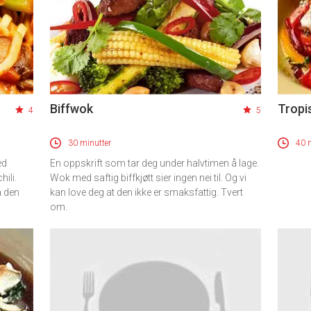
Biffwok
Tropis
4
5
30 minutter
40 
ed
En oppskrift som tar deg under halvtimen å lage.
hili.
Wok med saftig biffkjøtt sier ingen nei til. Og vi
a den
kan love deg at den ikke er smaksfattig. Tvert
om.