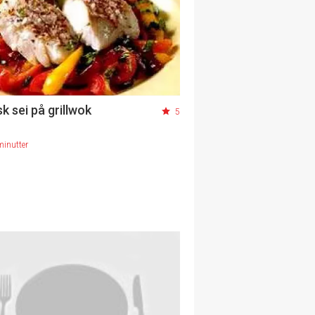
k sei på grillwok
5
minutter