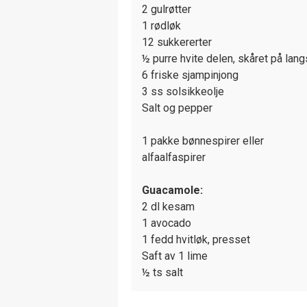
2 gulrøtter
1 rødløk
12 sukkererter
½ purre hvite delen, skåret på lang
6 friske sjampinjong
3 ss solsikkeolje
Salt og pepper
1 pakke bønnespirer eller
alfaalfaspirer
Guacamole:
2 dl kesam
1 avocado
1 fedd hvitløk, presset
Saft av 1 lime
½ ts salt