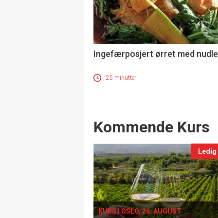
Ingefærposjert ørret med nudle
25 minutter
Events
Kommende Kurs
Ledig
KURS I OSLO, 26. AUGUST