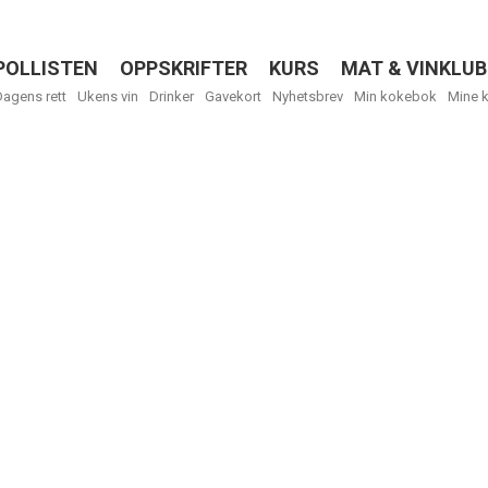
POLLISTEN
OPPSKRIFTER
KURS
MAT & VINKLUB
Menu
Dagens rett
Ukens vin
Drinker
Gavekort
Nyhetsbrev
Min kokebok
Mine 
Få ukentli
Vi tilbyr flere
kan fritt velge
tilsendt.
R