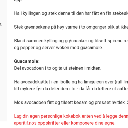
Ha i kyllingen og stek denne til den har fått en fin stekes
s
Stek grønnsakene på høy varme i to omganger slik at ik
Bland sammen kylling og grønnsaker og tilsett spirene ret
og pepper og server woken med guacamole.
Guacamole:
Del avocadoen i to og ta ut steinen i midten.
Ha avocadokjøttet i en bolle og ha limejuicen over (rull lim
litt mykere før du deler den i to - da får du lettere ut safte
Mos avocadoen fint og tilsett kesam og presset hvitløk. 
Lag din egen personlige kokebok enten ved å legge denne
aperitif.nos oppskrifter eller komponere dine egne.