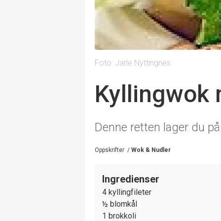
Foto: Jarle Nyttingnes
Kyllingwok
Denne retten lager du p
Oppskrifter
/
Wok & Nudler
Ingredienser
4 kyllingfileter
½ blomkål
1 brokkoli