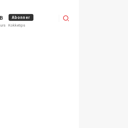
Logg
B
Abonner
kurs
Kokketips
inn
×
ge nyhetsbrev fra
Apéritif
 ukentlige nyhetsbrev. Du
 hvilke du ønsker å få
egistrer deg