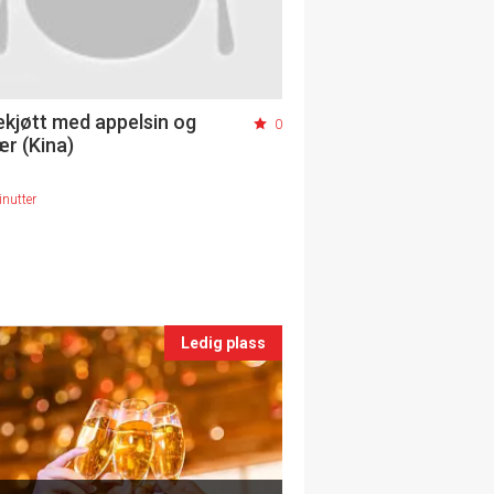
ekjøtt med appelsin og
0
ær (Kina)
nutter
Ledig plass