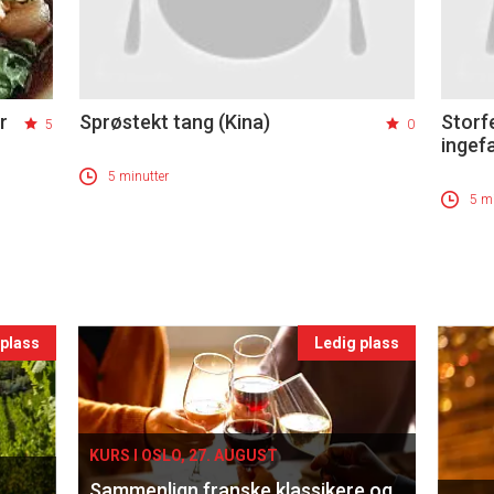
r
Sprøstekt tang (Kina)
Storf
5
0
ingef
5 minutter
5 mi
 plass
Ledig plass
KURS I OSLO, 27. AUGUST
Sammenlign franske klassikere og