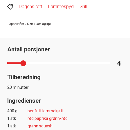
Dagens rett
Lammespyd
Grill
Oppskrifter
/
Kjøtt
/
Lam og kje
Antall porsjoner
4
Tilberedning
20 minutter
Ingredienser
400 g
benfritt lammekjøtt
1 stk
rød paprika grønn/rød
1 stk
grønn squash