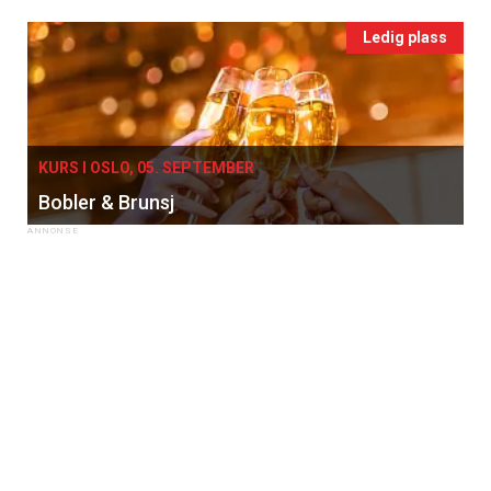
Ledig plass
×
KURS I OSLO, 05. SEPTEMBER
Bobler & Brunsj
Få ukentlige nyhetsbrev fra
Apéritif
Vi tilbyr flere ukentlige nyhetsbrev. Du
kan fritt velge hvilke du ønsker å få
tilsendt.
Registrer deg