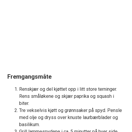
Fremgangsmåte
Renskjær og del kjøttet opp i litt store terninger.
Rens småløkene og skjær paprika og squash i
biter.
Tre vekselvis kjøtt og grønnsaker på spyd. Pensle
med olje og dryss over knuste laurbærblader og
basilikum.
Grill lammespydene i ca. 5 minutter på hver side.