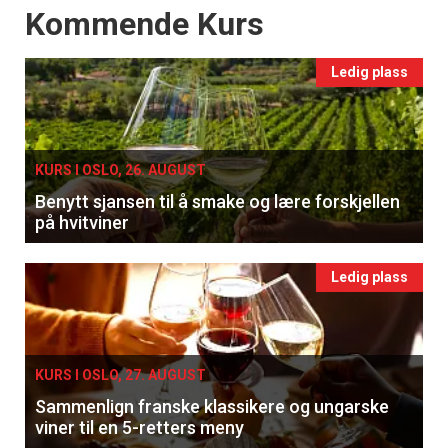
Events
Kommende Kurs
Ledig plass
KURS I OSLO, 26. AUGUST
Benytt sjansen til å smake og lære forskjellen
på hvitviner
Ledig plass
KURS I OSLO, 27. AUGUST
Sammenlign franske klassikere og ungarske
viner til en 5-retters meny