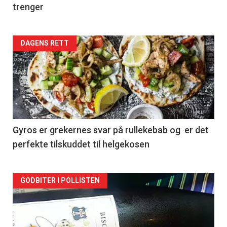
trenger
Forsiden
DAGENS RETT
akkurat
nå
-
2
Gyros er grekernes svar på rullekebab og er det
perfekte tilskuddet til helgekosen
Forsiden
GODBITER I POLLISTEN
akkurat
nå