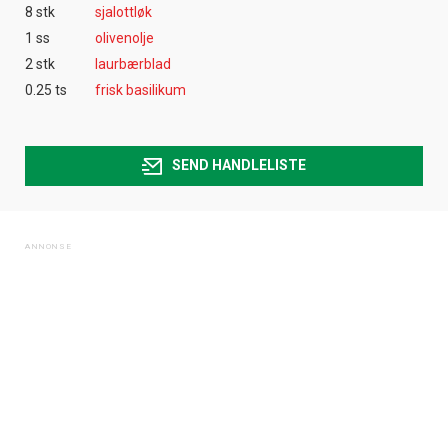
8 stk
sjalottløk
1 ss
olivenolje
2 stk
laurbærblad
0.25 ts
frisk basilikum
SEND HANDLELISTE