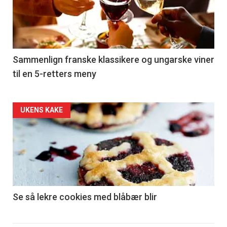
nå
-
5
Sammenlign franske klassikere og ungarske viner
til en 5-retters meny
Forsiden
UKENS KAKE
akkurat
nå
-
6
Se så lekre cookies med blåbær blir