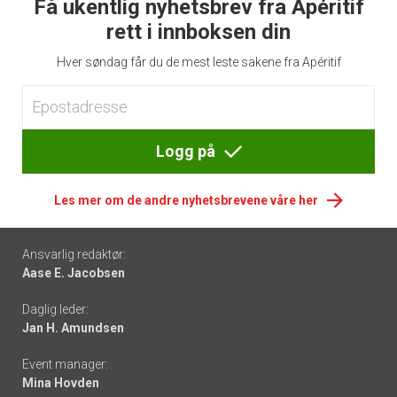
Få ukentlig nyhetsbrev fra Apéritif
rett i innboksen din
Hver søndag får du de mest leste sakene fra Apéritif
Logg på
Les mer om de andre nyhetsbrevene våre her
Footer
Ansvarlig redaktør:
Aase E. Jacobsen
-
Daglig leder:
links
Jan H. Amundsen
Event manager:
Mina Hovden