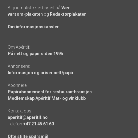
All journalistikk er basert på
Vær
varsom-plakaten
og
Redaktørplakaten
Om informasjonskapsler
Om Apéritif:
På nett og papir siden 1995
Annonsere:
Informasjon og priser nett/papir
Abonnere:
Papirabonnement for restaurantbransjen
Medlemskap Apéritif Mat- og vinklubb
Kontakt oss:
aperitif@aperitif.no
Telefon
+47 21 45 61 60
Ofte stilte spørsmål