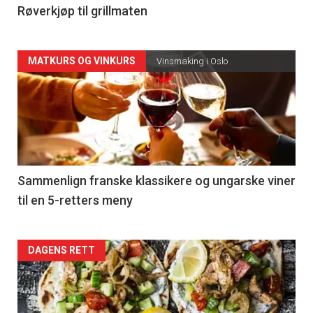
4
Røverkjøp til grillmaten
Forsiden
MATKURS OG VINKURS
Vinsmaking i Oslo
akkurat
nå
-
5
Sammenlign franske klassikere og ungarske viner
til en 5-retters meny
Forsiden
DAGENS RETT
akkurat
nå