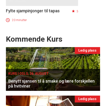
Fylte sjampinjonger til tapas
3
20 minutter
Events
Kommende Kurs
Ledig plass
×
Få ukentlige nyhetsbrev fra
KURS I OSLO, 26. AUGUST
Apéritif
Benytt sjansen til å smake og lære forskjellen
Vi tilbyr flere ukentlige nyhetsbrev. Du
på hvitviner
kan fritt velge hvilke du ønsker å få
tilsendt.
Ledig plass