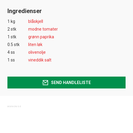
Ingredienser
1 kg
blåskjell
2 stk
modne tomater
1 stk
grønn paprika
0.5 stk
liten løk
4 ss
olivenolje
1 ss
vineddik salt
SEND HANDLELISTE