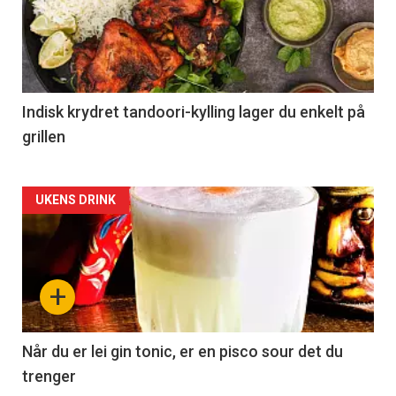
Indisk krydret tandoori-kylling lager du enkelt på
grillen
Forsiden
UKENS DRINK
akkurat
nå
+
-
2
Når du er lei gin tonic, er en pisco sour det du
trenger