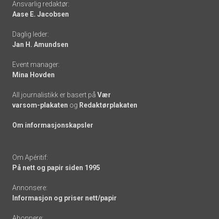
Ansvarlig redaktør:
Aase E. Jacobsen
-
Daglig leder:
links
Jan H. Amundsen
Event manager:
Mina Hovden
All journalistikk er basert på
Vær
varsom-plakaten
og
Redaktørplakaten
Om informasjonskapsler
Om Apéritif:
På nett og papir siden 1995
Annonsere:
Informasjon og priser nett/papir
Abonnere: