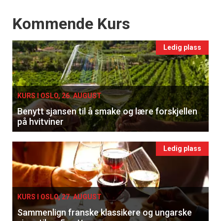
Events
Kommende Kurs
Ledig plass
KURS I OSLO, 26. AUGUST
Benytt sjansen til å smake og lære forskjellen
på hvitviner
Ledig plass
KURS I OSLO, 27. AUGUST
Sammenlign franske klassikere og ungarske