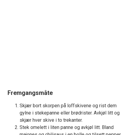
Fremgangsmåte
Skjær bort skorpen på loffskivene og rist dem
gylne i stekepanne eller brødrister. Avkjøl litt og
skjær hver skive i to trekanter.
Stek omelett i liten panne og avkjøl litt. Bland
majones og chilisaus i en bolle og tilsett pepper