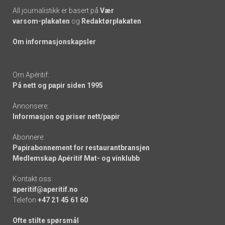
All journalistikk er basert på
Vær
varsom-plakaten
og
Redaktørplakaten
Om informasjonskapsler
Om Apéritif:
På nett og papir siden 1995
Annonsere:
Informasjon og priser nett/papir
Abonnere:
Papirabonnement for restaurantbransjen
Medlemskap Apéritif Mat- og vinklubb
Kontakt oss:
aperitif@aperitif.no
Telefon
+47 21 45 61 60
Ofte stilte spørsmål