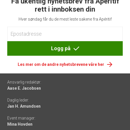
Få ukentlig nyhetsbrev fra Apéritif
rett i innboksen din
Hver søndag får du de mest leste sakene fra Apéritif
Logg på
Les mer om de andre nyhetsbrevene våre her
Footer
Ansvarlig redaktør:
Aase E. Jacobsen
-
Daglig leder:
links
Jan H. Amundsen
Event manager:
Mina Hovden