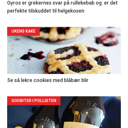
Gyros er grekernes svar på rullekebab og er det
perfekte tilskuddet til helgekosen
Forsiden
UKENS KAKE
akkurat
nå
-
2
Se så lekre cookies med blåbær blir
Forsiden
GODBITER I POLLISTEN
akkurat
nå