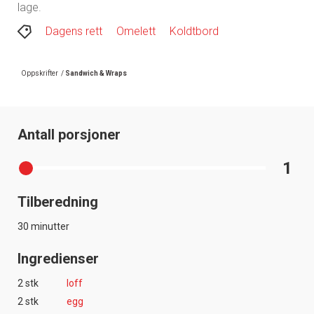
lage.
Dagens rett
Omelett
Koldtbord
Oppskrifter
/
Sandwich & Wraps
Antall porsjoner
1
Tilberedning
30 minutter
Ingredienser
2 stk
loff
2 stk
egg