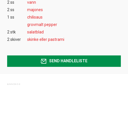
2 ss
vann
2 ss
majones
1 ss
chilisaus
grovmalt pepper
2 stk
salatblad
2 skiver
skinke eller pastrami
SEND HANDLELISTE