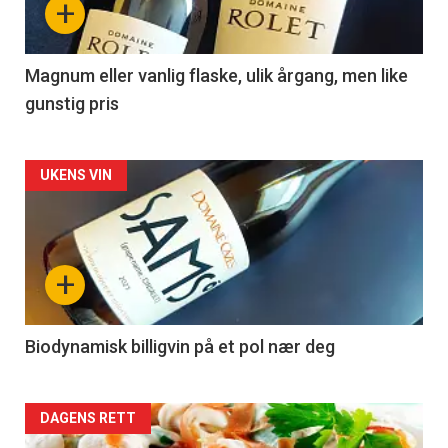
+
-
3
Magnum eller vanlig flaske, ulik årgang, men like
gunstig pris
Forsiden
UKENS VIN
akkurat
nå
+
-
4
Biodynamisk billigvin på et pol nær deg
Forsiden
DAGENS RETT