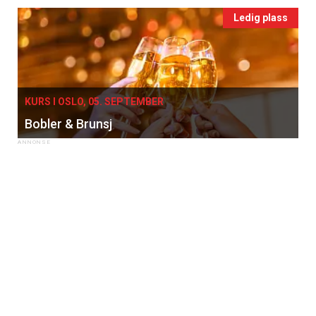
Apéritif
Ledig plass
Vi tilbyr flere ukentlige nyhetsbrev. Du
kan fritt velge hvilke du ønsker å få
tilsendt.
KURS I OSLO, 05. SEPTEMBER
Registrer deg
Bobler & Brunsj