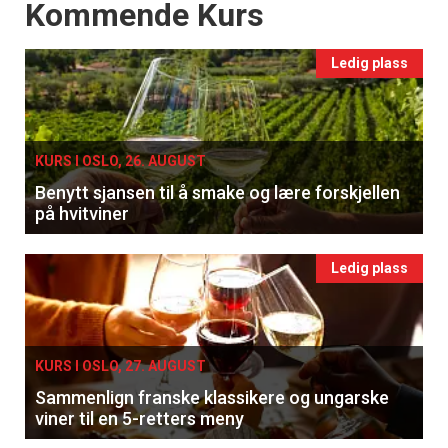
Events
Kommende Kurs
Ledig plass
KURS I OSLO, 26. AUGUST
Benytt sjansen til å smake og lære forskjellen
på hvitviner
Ledig plass
×
KURS I OSLO, 27. AUGUST
Sammenlign franske klassikere og ungarske
viner til en 5-retters meny
Få ukentlige nyhetsbrev fra