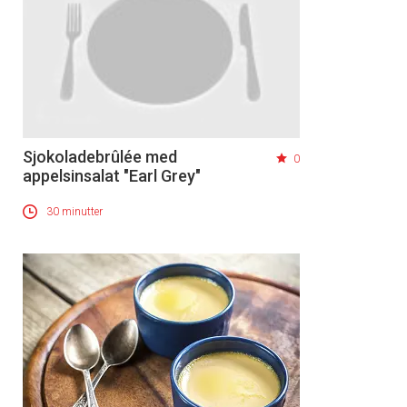
Sjokoladebrûlée med
0
appelsinsalat "Earl Grey"
30 minutter