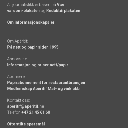
All journalistikk er basert på
Vær
varsom-plakaten
og
Redaktørplakaten
Om informasjonskapsler
Om Apéritif:
På nett og papir siden 1995
Annonsere:
Informasjon og priser nett/papir
Abonnere:
Papirabonnement for restaurantbransjen
Medlemskap Apéritif Mat- og vinklubb
Kontakt oss:
aperitif@aperitif.no
Telefon
+47 21 45 61 60
Ofte stilte spørsmål