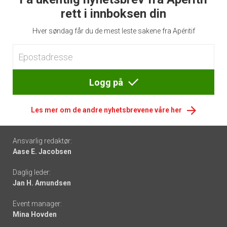
rett i innboksen din
Hver søndag får du de mest leste sakene fra Apéritif
Logg på
Les mer om de andre nyhetsbrevene våre her
Footer
Ansvarlig redaktør:
Aase E. Jacobsen
-
Daglig leder:
links
Jan H. Amundsen
Event manager:
Mina Hovden