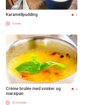
Karamellpudding
5
3 timer
Crème brulée med svisker og
4
marsipan
30 minutter