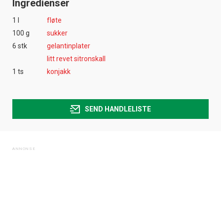
Ingredienser
1 l
fløte
100 g
sukker
6 stk
gelantinplater
litt revet sitronskall
1 ts
konjakk
SEND HANDLELISTE