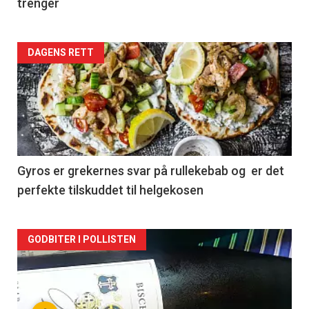
trenger
Forsiden
DAGENS RETT
akkurat
nå
-
2
Gyros er grekernes svar på rullekebab og er det
perfekte tilskuddet til helgekosen
Forsiden
GODBITER I POLLISTEN
akkurat
nå