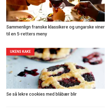
nå
-
5
Sammenlign franske klassikere og ungarske viner
til en 5-retters meny
Forsiden
UKENS KAKE
akkurat
nå
-
6
Se så lekre cookies med blåbær blir