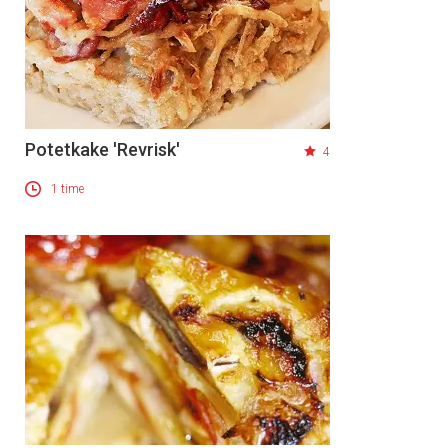
Potetkake 'Revrisk'
4
1 time