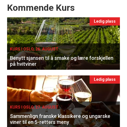
Få ukentlige nyhetsbrev fra
Events
Kommende Kurs
Apéritif
Vi tilbyr flere ukentlige nyhetsbrev. Du
Ledig plass
kan fritt velge hvilke du ønsker å få
tilsendt.
KURS I OSLO, 26. AUGUST
Registrer deg
Benytt sjansen til å smake og lære forskjellen
på hvitviner
Ledig plass
KURS I OSLO, 27. AUGUST
Sammenlign franske klassikere og ungarske
viner til en 5-retters meny