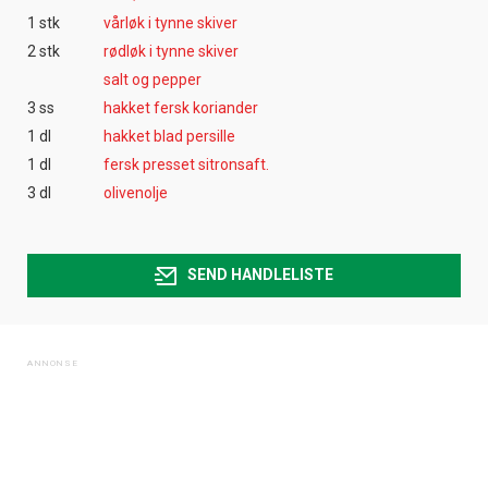
1 stk
vårløk i tynne skiver
2 stk
rødløk i tynne skiver
salt og pepper
3 ss
hakket fersk koriander
1 dl
hakket blad persille
1 dl
fersk presset sitronsaft.
3 dl
olivenolje
SEND HANDLELISTE