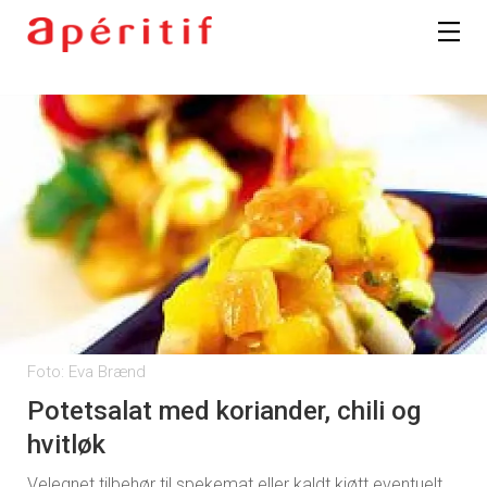
Foto: Eva Brænd
Potetsalat med koriander, chili og
hvitløk
Velegnet tilbehør til spekemat eller kaldt kjøtt eventuelt