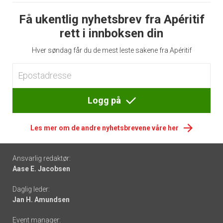
Få ukentlig nyhetsbrev fra Apéritif
rett i innboksen din
Hver søndag får du de mest leste sakene fra Apéritif
Logg på
Les mer om de andre nyhetsbrevene våre her
Footer
Ansvarlig redaktør:
Aase E. Jacobsen
-
Daglig leder:
links
Jan H. Amundsen
Event manager: