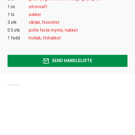
1 ss
sitronsaft
1 ts
sukker
3 stk
vårløk, finsnittet
0.5 stk
potte fersk mynte, hakket
1 fedd
hvitløk, finhakket
SEND HANDLELISTE