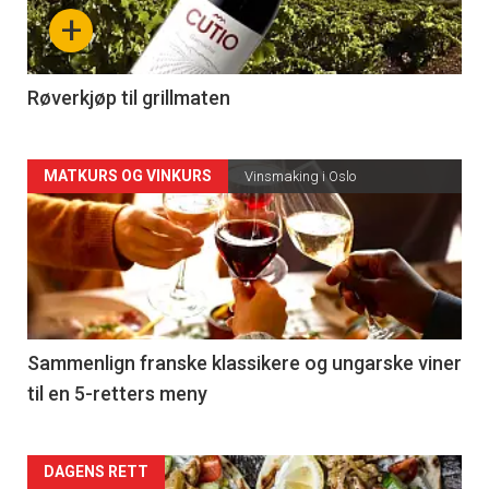
nå
+
-
4
Røverkjøp til grillmaten
Forsiden
MATKURS OG VINKURS
Vinsmaking i Oslo
akkurat
nå
-
5
Sammenlign franske klassikere og ungarske viner
til en 5-retters meny
Forsiden
DAGENS RETT