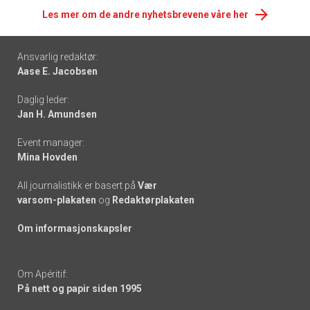
Les mer om de andre nyhetsbrevene våre her
Footer
Ansvarlig redaktør:
Aase E. Jacobsen
-
Daglig leder:
links
Jan H. Amundsen
Event manager:
Mina Hovden
All journalistikk er basert på
Vær
varsom-plakaten
og
Redaktørplakaten
Om informasjonskapsler
Om Apéritif:
På nett og papir siden 1995