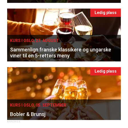
tilsendt.
Ledig plass
Registrer deg
KURS I OSLO, 27. AUGUST
Sammenlign franske klassikere og ungarske
viner til en 5-retters meny
Ledig plass
KURS I OSLO, 05. SEPTEMBER
Bobler & Brunsj