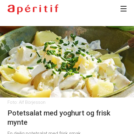
Foto: Alf Börjesson
Potetsalat med yoghurt og frisk
mynte
En deilig potetsalat med frisk smak