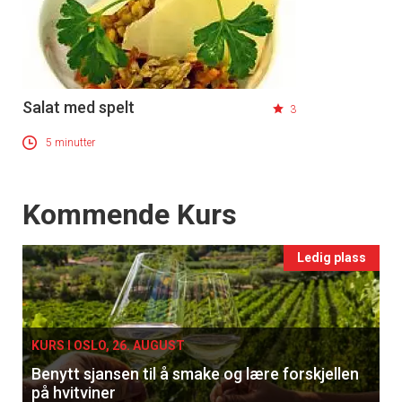
Salat med spelt
3
5 minutter
Events
Kommende Kurs
×
Ledig plass
Få ukentlige nyhetsbrev fra
Apéritif
KURS I OSLO, 26. AUGUST
Vi tilbyr flere ukentlige nyhetsbrev. Du
Benytt sjansen til å smake og lære forskjellen
kan fritt velge hvilke du ønsker å få
på hvitviner