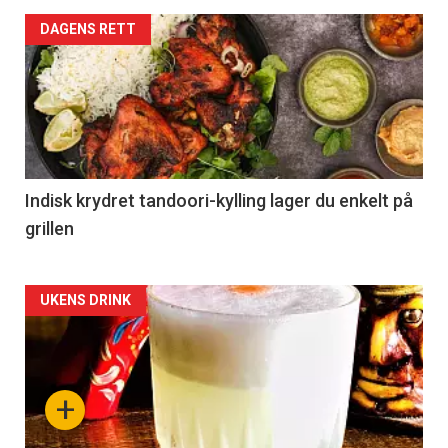
DAGENS RETT
Indisk krydret tandoori-kylling lager du enkelt på
grillen
Forsiden
UKENS DRINK
akkurat
nå
+
-