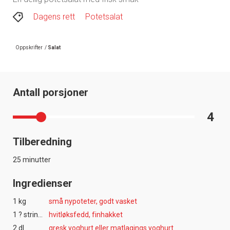
Dagens rett
Potetsalat
Oppskrifter
/
Salat
Antall porsjoner
4
Tilberedning
25 minutter
Ingredienser
1 kg
små nypoteter, godt vasket
1 ? string:? string:? string:fedd ? ? ?
hvitløksfedd, finhakket
2 dl
gresk yoghurt eller matlagings yoghurt