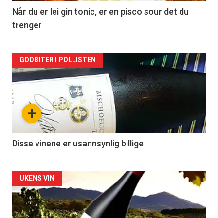
2
Når du er lei gin tonic, er en pisco sour det du
trenger
Forsiden
GODBITER I POLLISTEN
akkurat
nå
+
-
3
Disse vinene er usannsynlig billige
Forsiden
UKENS VIN
akkurat