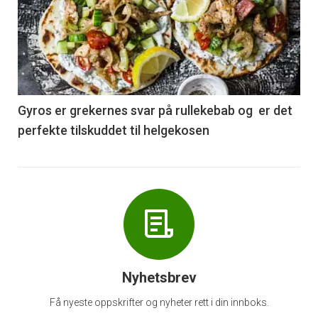
akkurat
nå
-
6
Gyros er grekernes svar på rullekebab og er det
perfekte tilskuddet til helgekosen
Nyhetsbrev
Få nyeste oppskrifter og nyheter rett i din innboks.