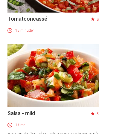
Tomatconcassé
3
15 minutter
Salsa - mild
5
1 time
Her oppskriften på en salsa som ikke brenner på