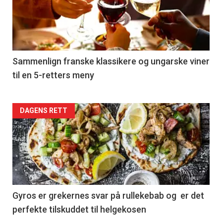
nå
-
5
Sammenlign franske klassikere og ungarske viner
til en 5-retters meny
Forsiden
DAGENS RETT
akkurat
nå
-
6
Gyros er grekernes svar på rullekebab og er det
perfekte tilskuddet til helgekosen