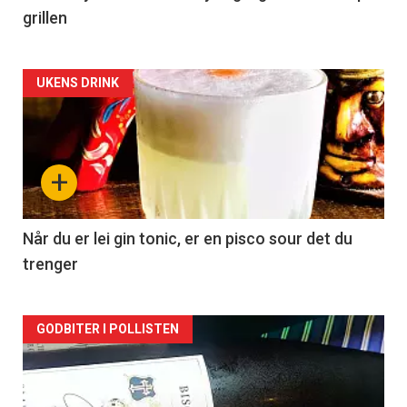
grillen
Forsiden
UKENS DRINK
akkurat
nå
+
-
2
Når du er lei gin tonic, er en pisco sour det du
trenger
Forsiden
GODBITER I POLLISTEN
akkurat