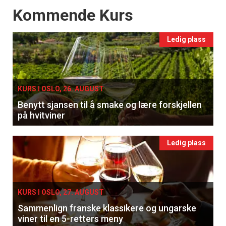
Events
Kommende Kurs
Ledig plass
KURS I OSLO, 26. AUGUST
Benytt sjansen til å smake og lære forskjellen
på hvitviner
Ledig plass
KURS I OSLO, 27. AUGUST
Sammenlign franske klassikere og ungarske
viner til en 5-retters meny