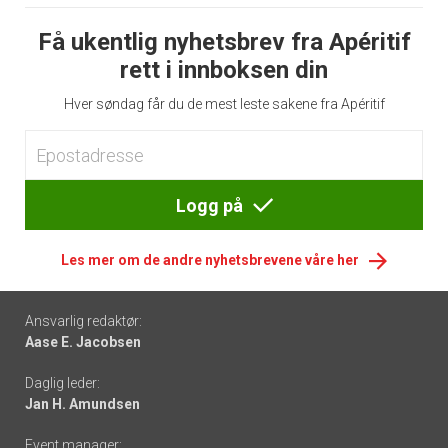
Få ukentlig nyhetsbrev fra Apéritif
rett i innboksen din
Hver søndag får du de mest leste sakene fra Apéritif
Logg på
Les mer om de andre nyhetsbrevene våre her
Footer
Ansvarlig redaktør:
Aase E. Jacobsen
-
Daglig leder:
links
Jan H. Amundsen
Event manager: