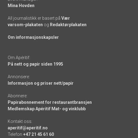
Mina Hovden
All journalistikk er basert på
Vær
varsom-plakaten
og
Redaktørplakaten
Om informasjonskapsler
Om Apéritif:
På nett og papir siden 1995
Annonsere:
Informasjon og priser nett/papir
Abonnere:
Papirabonnement for restaurantbransjen
Medlemskap Apéritif Mat- og vinklubb
Kontakt oss:
aperitif@aperitif.no
Telefon
+47 21 45 61 60