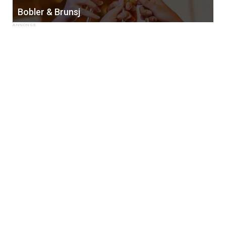
Bobler & Brunsj
×
Få ukentlige nyhetsbrev fra
Apéritif
Vi tilbyr flere ukentlige nyhetsbrev. Du