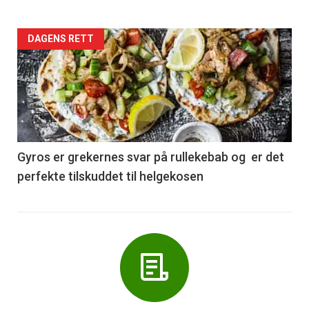
Forsiden
DAGENS RETT
akkurat
nå
-
6
Gyros er grekernes svar på rullekebab og er det
perfekte tilskuddet til helgekosen