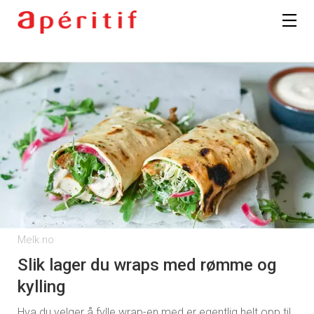
Melk.no
Slik lager du wraps med rømme og
kylling
Hva du velger å fylle wrap-en med er egentlig helt opp til