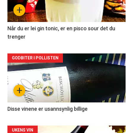
nå
+
-
2
Når du er lei gin tonic, er en pisco sour det du
trenger
Forsiden
GODBITER I POLLISTEN
akkurat
nå
+
-
3
Disse vinene er usannsynlig billige
Forsiden
UKENS VIN