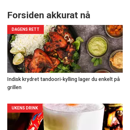
kan fritt velge hvilke du ønsker å få
tilsendt.
Forsiden akkurat nå
DAGENS RETT
Registrer deg
Indisk krydret tandoori-kylling lager du enkelt på
grillen
Forsiden
UKENS DRINK
akkurat