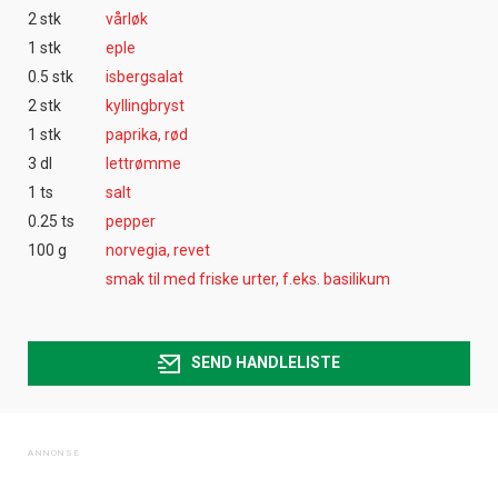
2 stk
vårløk
1 stk
eple
0.5 stk
isbergsalat
2 stk
kyllingbryst
1 stk
paprika, rød
3 dl
lettrømme
1 ts
salt
0.25 ts
pepper
100 g
norvegia, revet
smak til med friske urter, f.eks. basilikum
SEND HANDLELISTE