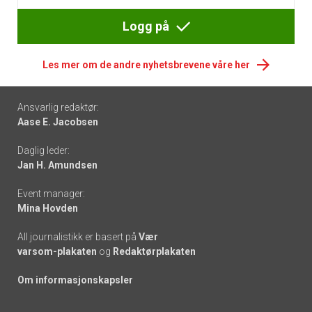
Logg på
Les mer om de andre nyhetsbrevene våre her
Footer
Ansvarlig redaktør:
Aase E. Jacobsen
-
Daglig leder:
links
Jan H. Amundsen
Event manager:
Mina Hovden
All journalistikk er basert på
Vær
varsom-plakaten
og
Redaktørplakaten
Om informasjonskapsler