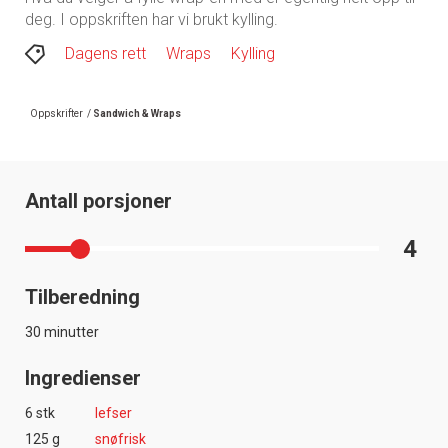
deg. I oppskriften har vi brukt kylling.
Dagens rett
Wraps
Kylling
Oppskrifter
/
Sandwich & Wraps
Antall porsjoner
4
Tilberedning
30 minutter
Ingredienser
6 stk
lefser
125 g
snøfrisk