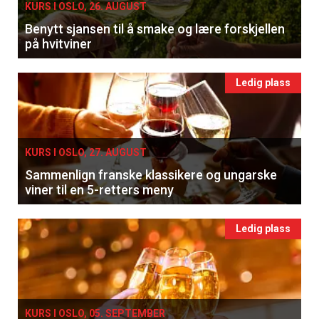
KURS I OSLO, 26. AUGUST
Benytt sjansen til å smake og lære forskjellen
på hvitviner
Ledig plass
KURS I OSLO, 27. AUGUST
Sammenlign franske klassikere og ungarske
viner til en 5-retters meny
Ledig plass
KURS I OSLO, 05. SEPTEMBER