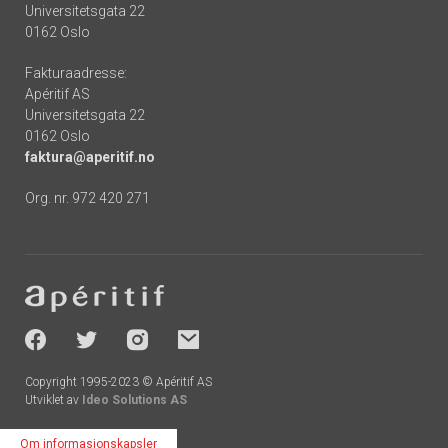
Universitetsgata 22
0162 Oslo
Fakturaadresse:
Apéritif AS
Universitetsgata 22
0162 Oslo
faktura@aperitif.no
Org. nr. 972 420 271
Footer
-
socials
Copyright 1995-2023 © Apéritif AS
Utviklet av
Ideo Solutions AS
Om informasjonskapsler