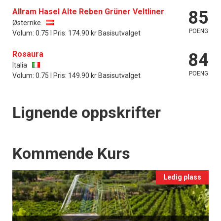
Allram Hasel Alte Reben Grüner Veltliner
85
Østerrike
POENG
Volum: 0.75 l Pris: 174.90 kr Basisutvalget
Rosaura
84
Italia
POENG
Volum: 0.75 l Pris: 149.90 kr Basisutvalget
Lignende oppskrifter
Events
Kommende Kurs
Ledig plass