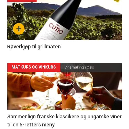
akkurat
nå
+
-
4
Røverkjøp til grillmaten
Forsiden
MATKURS OG VINKURS
Vinsmaking i Oslo
akkurat
nå
-
5
Sammenlign franske klassikere og ungarske viner
til en 5-retters meny