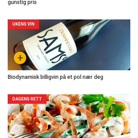
gunstig pris
Forsiden
UKENS VIN
akkurat
nå
+
-
4
Biodynamisk billigvin på et pol nær deg
Forsiden
DAGENS RETT
akkurat
nå