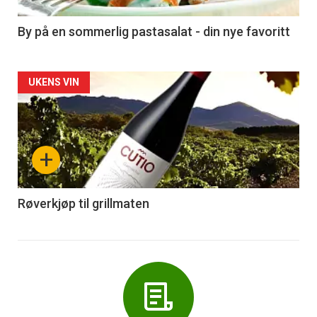
-
5
By på en sommerlig pastasalat - din nye favoritt
Forsiden
UKENS VIN
akkurat
nå
+
-
6
Røverkjøp til grillmaten