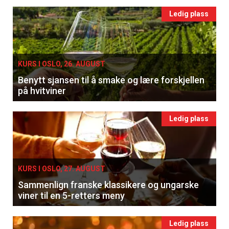
Ledig plass
KURS I OSLO, 26. AUGUST
Benytt sjansen til å smake og lære forskjellen
på hvitviner
Ledig plass
KURS I OSLO, 27. AUGUST
Sammenlign franske klassikere og ungarske
viner til en 5-retters meny
Ledig plass