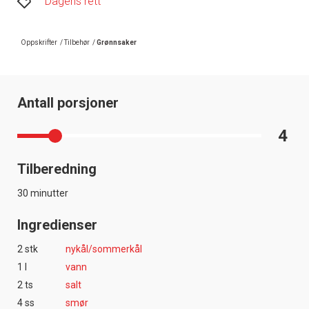
Dagens rett
Oppskrifter
/
Tilbehør
/
Grønnsaker
Antall porsjoner
4
Tilberedning
30 minutter
Ingredienser
2 stk
nykål/sommerkål
1 l
vann
2 ts
salt
4 ss
smør