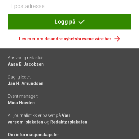
Logg på
Les mer om de andre nyhetsbrevene våre her
Footer
Ansvarlig redaktør:
Aase E. Jacobsen
-
Daglig leder:
links
Jan H. Amundsen
Event manager:
Mina Hovden
All journalistikk er basert på
Vær
varsom-plakaten
og
Redaktørplakaten
Om informasjonskapsler