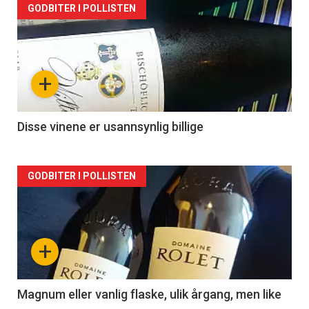
Forsiden
GODBITER I POLLISTEN
akkurat
nå
+
-
2
Disse vinene er usannsynlig billige
Forsiden
GODBITER I POLLISTEN
akkurat
nå
+
-
3
Magnum eller vanlig flaske, ulik årgang, men like