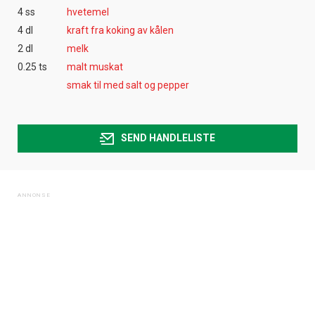
4 ss
hvetemel
4 dl
kraft fra koking av kålen
2 dl
melk
0.25 ts
malt muskat
smak til med salt og pepper
SEND HANDLELISTE