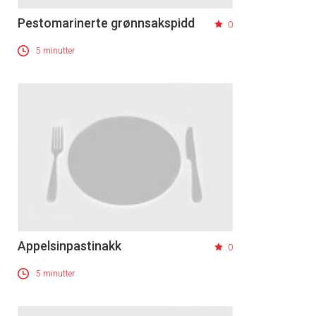
Pestomarinerte grønnsakspidd
0
5 minutter
Appelsinpastinakk
0
5 minutter