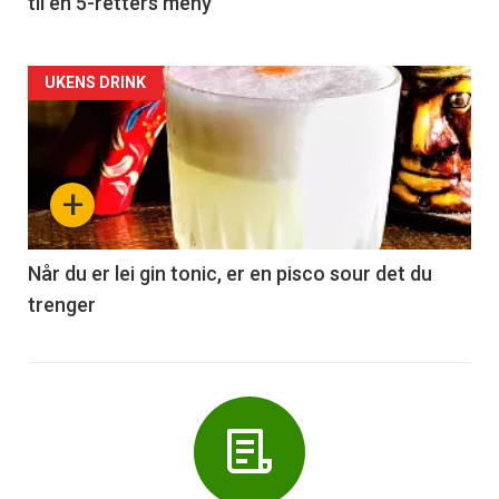
til en 5-retters meny
Forsiden
UKENS DRINK
akkurat
nå
+
-
6
Når du er lei gin tonic, er en pisco sour det du
trenger