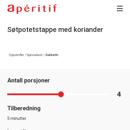
Søtpotetstappe med koriander
Oppskrifter
/
Spesialkost
/
Sukkerfri
Antall porsjoner
4
Tilberedning
5 minutter