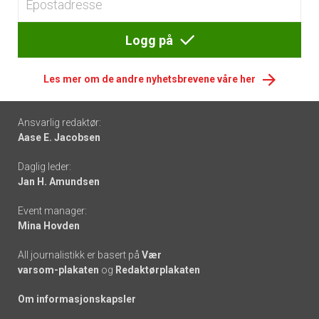
Logg på
Les mer om de andre nyhetsbrevene våre her
Footer
Ansvarlig redaktør:
Aase E. Jacobsen
-
Daglig leder:
links
Jan H. Amundsen
Event manager:
Mina Hovden
All journalistikk er basert på
Vær
varsom-plakaten
og
Redaktørplakaten
Om informasjonskapsler