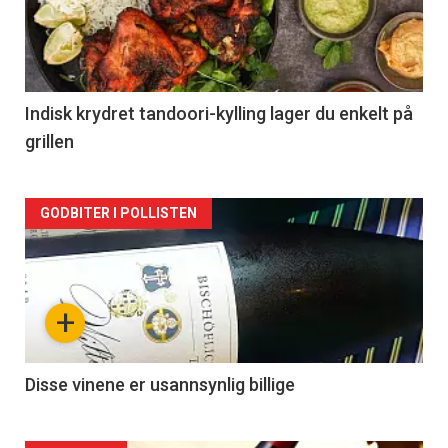
nå
-
2
Indisk krydret tandoori-kylling lager du enkelt på
grillen
Forsiden
GODBITER I POLLISTEN
akkurat
nå
+
-
3
Disse vinene er usannsynlig billige