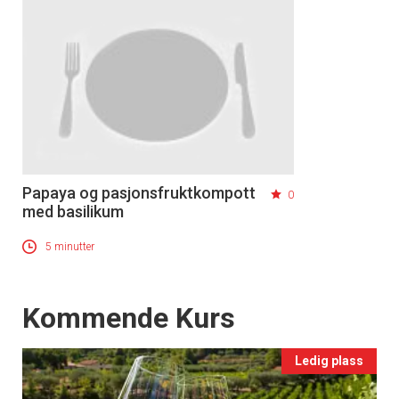
Papaya og pasjonsfruktkompott
0
med basilikum
5 minutter
Events
Kommende Kurs
Ledig plass