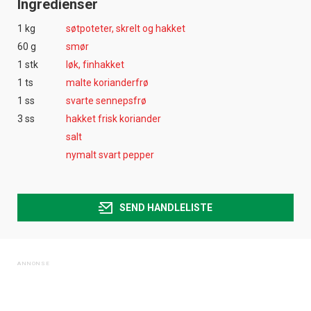
Ingredienser
1 kg
søtpoteter, skrelt og hakket
60 g
smør
1 stk
løk, finhakket
1 ts
malte korianderfrø
1 ss
svarte sennepsfrø
3 ss
hakket frisk koriander
salt
nymalt svart pepper
SEND HANDLELISTE