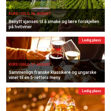
KURS I OSLO, 26. AUGUST
Benytt sjansen til å smake og lære forskjellen
på hvitviner
Ledig plass
KURS I OSLO, 27. AUGUST
Sammenlign franske klassikere og ungarske
viner til en 5-retters meny
Ledig plass