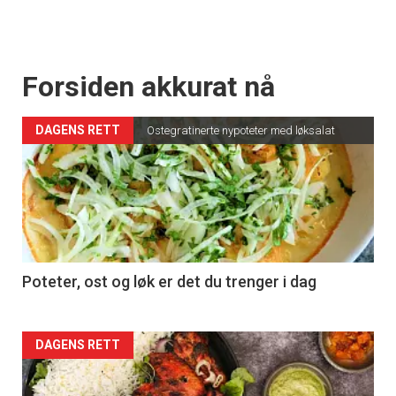
Forsiden akkurat nå
DAGENS RETT
Ostegratinerte nypoteter med løksalat
Poteter, ost og løk er det du trenger i dag
Forsiden
DAGENS RETT
akkurat