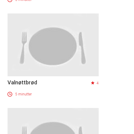
Valnøttbrød
4
5 minutter