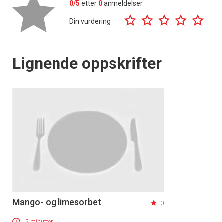
0/5
etter
0
anmeldelser
Din vurdering:
Lignende oppskrifter
Mango- og limesorbet
0
5 minutter