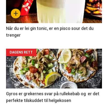
+
Når du er lei gin tonic, er en pisco sour det du
trenger
Forsiden
DAGENS RETT
akkurat
nå
-
2
Gyros er grekernes svar på rullekebab og er det
perfekte tilskuddet til helgekosen