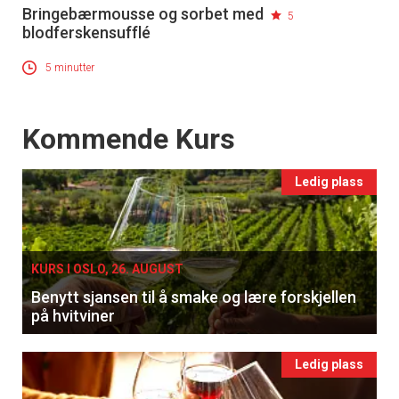
Bringebærmousse og sorbet med
5
blodferskensufflé
5 minutter
Events
Kommende Kurs
Ledig plass
KURS I OSLO, 26. AUGUST
Benytt sjansen til å smake og lære forskjellen
på hvitviner
Ledig plass