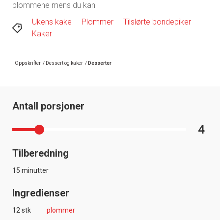
plommene mens du kan
Ukens kake
Plommer
Tilslørte bondepiker
Kaker
Oppskrifter
/
Dessert og kaker
/
Desserter
Antall porsjoner
4
Tilberedning
15 minutter
Ingredienser
12 stk
plommer