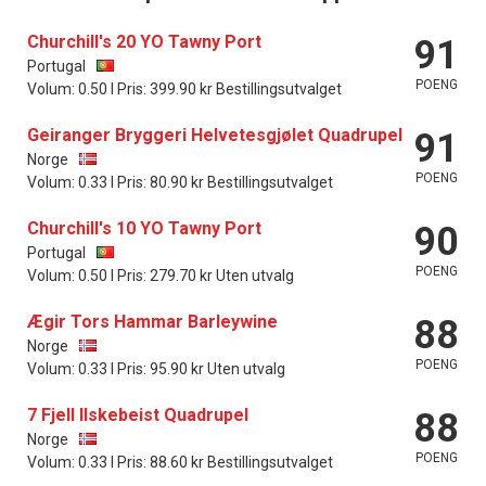
Churchill's 20 YO Tawny Port
91
Portugal
POENG
Volum: 0.50 l Pris: 399.90 kr Bestillingsutvalget
Geiranger Bryggeri Helvetesgjølet Quadrupel
91
Norge
POENG
Volum: 0.33 l Pris: 80.90 kr Bestillingsutvalget
Churchill's 10 YO Tawny Port
90
Portugal
POENG
Volum: 0.50 l Pris: 279.70 kr Uten utvalg
Ægir Tors Hammar Barleywine
88
Norge
POENG
Volum: 0.33 l Pris: 95.90 kr Uten utvalg
7 Fjell Ilskebeist Quadrupel
88
Norge
POENG
Volum: 0.33 l Pris: 88.60 kr Bestillingsutvalget