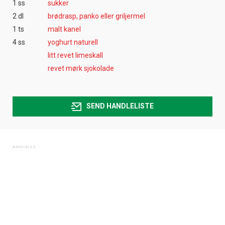
1 ss
sukker
2 dl
brødrasp, panko eller griljermel
1 ts
malt kanel
4 ss
yoghurt naturell
litt revet limeskall
revet mørk sjokolade
SEND HANDLELISTE