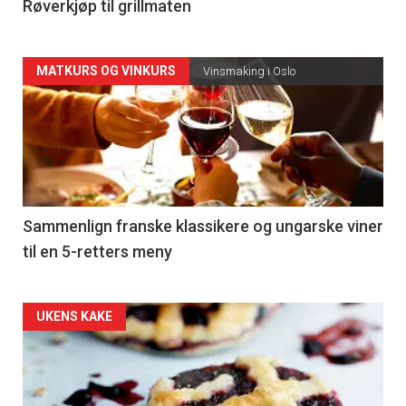
4
Røverkjøp til grillmaten
Forsiden
MATKURS OG VINKURS
Vinsmaking i Oslo
akkurat
nå
-
5
Sammenlign franske klassikere og ungarske viner
til en 5-retters meny
Forsiden
UKENS KAKE
akkurat
nå