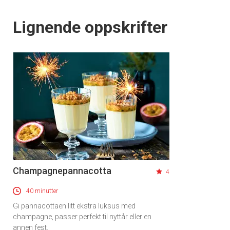
Lignende oppskrifter
Champagnepannacotta
4
40 minutter
Gi pannacottaen litt ekstra luksus med
champagne, passer perfekt til nyttår eller en
annen fest.