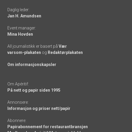
-
Daglig leder:
links
Jan H. Amundsen
Event manager:
Mina Hovden
All journalistikk er basert på
Vær
varsom-plakaten
og
Redaktørplakaten
Om informasjonskapsler
Om Apéritif:
På nett og papir siden 1995
Annonsere:
Informasjon og priser nett/papir
Abonnere:
Papirabonnement for restaurantbransjen