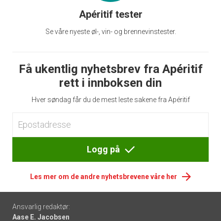
Apéritif tester
Se våre nyeste øl-, vin- og brennevinstester.
Få ukentlig nyhetsbrev fra Apéritif
rett i innboksen din
Hver søndag får du de mest leste sakene fra Apéritif
Logg på
Les mer om de andre nyhetsbrevene våre her
Footer
Ansvarlig redaktør:
Aase E. Jacobsen