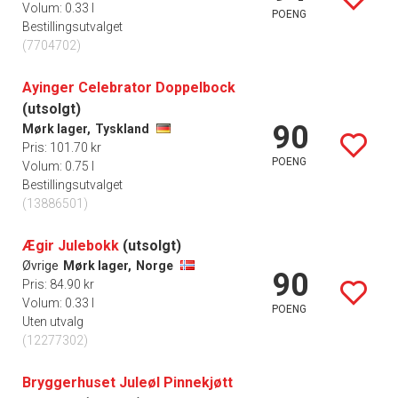
Volum: 0.33 l
POENG
Bestillingsutvalget
(7704702)
Ayinger Celebrator Doppelbock
(utsolgt)
90
Mørk lager,
Tyskland
Pris: 101.70 kr
POENG
Volum: 0.75 l
Bestillingsutvalget
(13886501)
Ægir Julebokk
(utsolgt)
Øvrige
Mørk lager,
Norge
90
Pris: 84.90 kr
Volum: 0.33 l
POENG
Uten utvalg
(12277302)
Bryggerhuset Juleøl Pinnekjøtt