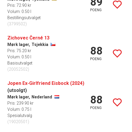
89
Pris: 72.90 kr
POENG
Volum: 0.50 l
Bestillingsutvalget
(3799502)
Zichovec Černé 13
Mørk lager,
Tsjekkia
88
Pris: 75.20 kr
Volum: 0.50 l
POENG
Basisutvalget
(20052502)
Jopen Ex-Girlfriend Eisbock (2024)
(utsolgt)
88
Mørk lager,
Nederland
Pris: 239.90 kr
POENG
Volum: 0.75 l
Spesialutvalg
(19020501)