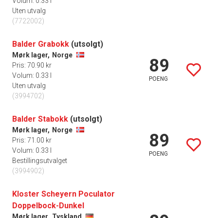
Volum: 0.33 l
Uten utvalg
(7722002)
Balder Grabokk
(utsolgt)
Mørk lager,
Norge
89
Pris: 70.90 kr
Volum: 0.33 l
POENG
Uten utvalg
(3994702)
Balder Stabokk
(utsolgt)
Mørk lager,
Norge
89
Pris: 71.00 kr
Volum: 0.33 l
POENG
Bestillingsutvalget
(3994902)
Kloster Scheyern Poculator
Doppelbock-Dunkel
Mørk lager,
Tyskland