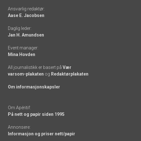
Footer
Ansvarlig redaktør:
Aase E. Jacobsen
-
Daglig leder:
links
Jan H. Amundsen
Event manager:
Mina Hovden
All journalistikk er basert på
Vær
varsom-plakaten
og
Redaktørplakaten
Om informasjonskapsler
Om Apéritif:
På nett og papir siden 1995
Annonsere:
Informasjon og priser nett/papir