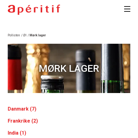
Pollisten
/
Øl
/
Mørk lager
MØRK LAGER
Danmark (7)
Frankrike (2)
India (1)