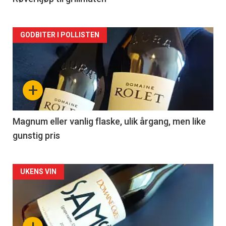
Forsiden
GODBITER I POLLISTEN
akkurat
nå
+
-
3
Magnum eller vanlig flaske, ulik årgang, men like
gunstig pris
Forsiden
UKENS VIN
akkurat
nå