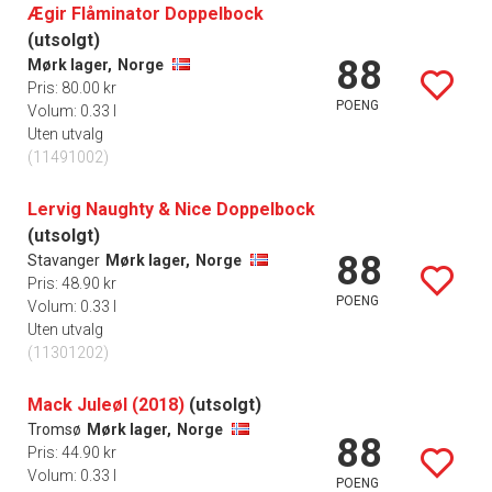
Ægir Flåminator Doppelbock
(utsolgt)
88
Mørk lager,
Norge
Pris: 80.00 kr
POENG
Volum: 0.33 l
Uten utvalg
(11491002)
Lervig Naughty & Nice Doppelbock
(utsolgt)
88
Stavanger
Mørk lager,
Norge
Pris: 48.90 kr
POENG
Volum: 0.33 l
Uten utvalg
(11301202)
Mack Juleøl (2018)
(utsolgt)
Tromsø
Mørk lager,
Norge
88
Pris: 44.90 kr
Volum: 0.33 l
POENG