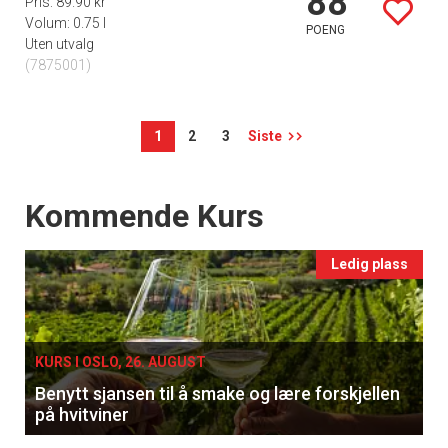
88
Pris: 89.90 kr
Volum: 0.75 l
POENG
Uten utvalg
(7875001)
1
2
3
Siste
Events
Kommende Kurs
Ledig plass
KURS I OSLO, 26. AUGUST
Benytt sjansen til å smake og lære forskjellen
på hvitviner