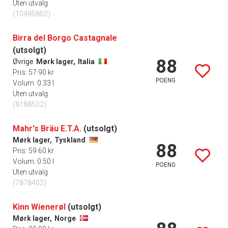
Uten utvalg
(10485802)
Birra del Borgo Castagnale
(utsolgt)
88
Øvrige
Mørk lager,
Italia
Pris: 57.90 kr
POENG
Volum: 0.33 l
Uten utvalg
(8188502)
Mahr's Bräu E.T.A.
(utsolgt)
Mørk lager,
Tyskland
88
Pris: 59.60 kr
Volum: 0.50 l
POENG
Uten utvalg
(7878402)
Kinn Wienerøl
(utsolgt)
Mørk lager,
Norge