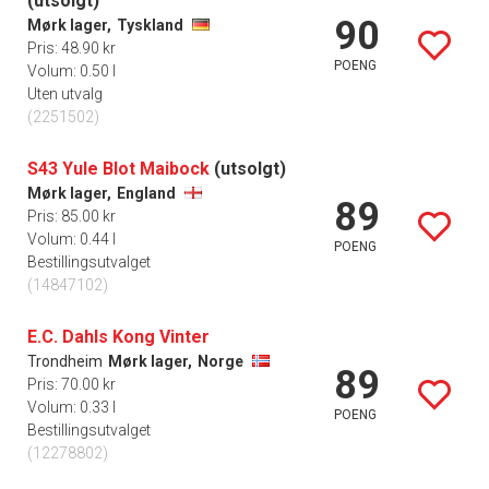
(utsolgt)
90
Mørk lager,
Tyskland
Pris: 48.90 kr
POENG
Volum: 0.50 l
Uten utvalg
(2251502)
S43 Yule Blot Maibock
(utsolgt)
Mørk lager,
England
89
Pris: 85.00 kr
Volum: 0.44 l
POENG
Bestillingsutvalget
(14847102)
E.C. Dahls Kong Vinter
Trondheim
Mørk lager,
Norge
89
Pris: 70.00 kr
Volum: 0.33 l
POENG
Bestillingsutvalget
(12278802)