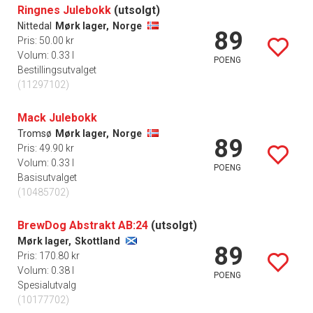
Ringnes Julebokk
(utsolgt)
Nittedal
Mørk lager,
Norge
89
Pris: 50.00 kr
Volum: 0.33 l
POENG
Bestillingsutvalget
(11297102)
Mack Julebokk
Tromsø
Mørk lager,
Norge
89
Pris: 49.90 kr
Volum: 0.33 l
POENG
Basisutvalget
(10485702)
BrewDog Abstrakt AB:24
(utsolgt)
Mørk lager,
Skottland
89
Pris: 170.80 kr
Volum: 0.38 l
POENG
Spesialutvalg
(10177702)