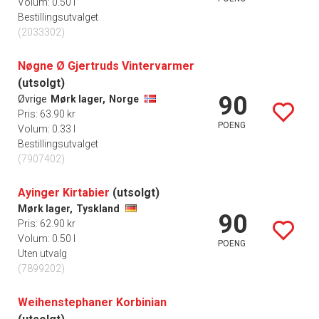
Volum: 0.50 l
Bestillingsutvalget
(2033302)
Nøgne Ø Gjertruds Vintervarmer
(utsolgt)
90
Øvrige
Mørk lager,
Norge
Pris: 63.90 kr
POENG
Volum: 0.33 l
Bestillingsutvalget
(7907402)
Ayinger Kirtabier
(utsolgt)
Mørk lager,
Tyskland
90
Pris: 62.90 kr
Volum: 0.50 l
POENG
Uten utvalg
(7899202)
Weihenstephaner Korbinian