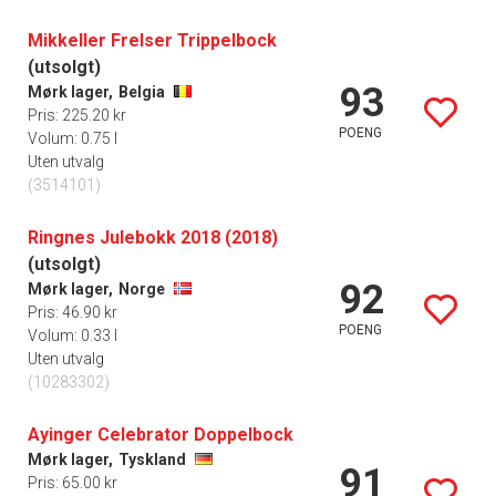
Mikkeller Frelser Trippelbock
(utsolgt)
93
Mørk lager,
Belgia
Pris: 225.20 kr
POENG
Volum: 0.75 l
Uten utvalg
(3514101)
Ringnes Julebokk 2018 (2018)
(utsolgt)
92
Mørk lager,
Norge
Pris: 46.90 kr
POENG
Volum: 0.33 l
Uten utvalg
(10283302)
Ayinger Celebrator Doppelbock
Mørk lager,
Tyskland
91
Pris: 65.00 kr