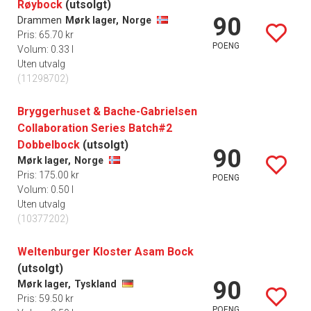
Røybock
(utsolgt)
90
Drammen
Mørk lager,
Norge
Pris: 65.70 kr
POENG
Volum: 0.33 l
Uten utvalg
(11298702)
Bryggerhuset & Bache-Gabrielsen
Collaboration Series Batch#2
Dobbelbock
(utsolgt)
90
Mørk lager,
Norge
Pris: 175.00 kr
POENG
Volum: 0.50 l
Uten utvalg
(10377202)
Weltenburger Kloster Asam Bock
(utsolgt)
90
Mørk lager,
Tyskland
Pris: 59.50 kr
POENG