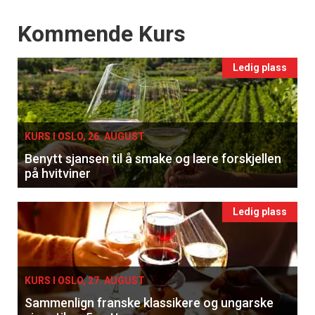
Events
Kommende Kurs
Ledig plass
KURS I OSLO, 26. AUGUST
Benytt sjansen til å smake og lære forskjellen
på hvitviner
Ledig plass
KURS I OSLO, 27. AUGUST
Sammenlign franske klassikere og ungarske