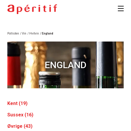
Pollisten
/
Vin
/
Hvitvin
/
England
ENGLAND
Kent (19)
Sussex (16)
Øvrige (43)