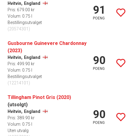
Hvitvin,
England
91
Pris: 679.00 kr
Volum: 0.75 l
POENG
Bestillingsutvalget
(20574301)
Gusbourne Guinevere Chardonnay
(2023)
90
Hvitvin,
England
Pris: 499.90 kr
POENG
Volum: 0.75 l
Bestillingsutvalget
(12214101)
Tillingham Pinot Gris (2020)
(utsolgt)
90
Hvitvin,
England
Pris: 389.90 kr
POENG
Volum: 0.75 l
Uten utvalg