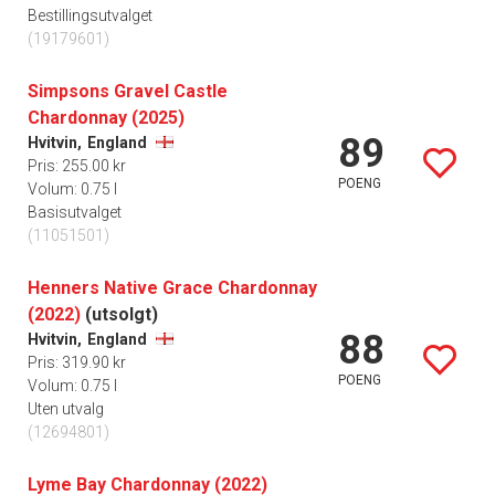
Bestillingsutvalget
(19179601)
Simpsons Gravel Castle
Chardonnay (2025)
89
Hvitvin,
England
Pris: 255.00 kr
POENG
Volum: 0.75 l
Basisutvalget
(11051501)
Henners Native Grace Chardonnay
(2022)
(utsolgt)
88
Hvitvin,
England
Pris: 319.90 kr
POENG
Volum: 0.75 l
Uten utvalg
(12694801)
Lyme Bay Chardonnay (2022)