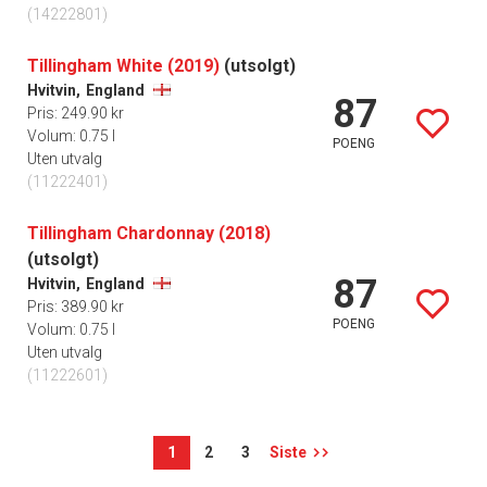
(14222801)
Tillingham White (2019)
(utsolgt)
Hvitvin,
England
87
Pris: 249.90 kr
Volum: 0.75 l
POENG
Uten utvalg
(11222401)
Tillingham Chardonnay (2018)
(utsolgt)
87
Hvitvin,
England
Pris: 389.90 kr
POENG
Volum: 0.75 l
Uten utvalg
(11222601)
1
2
3
Siste