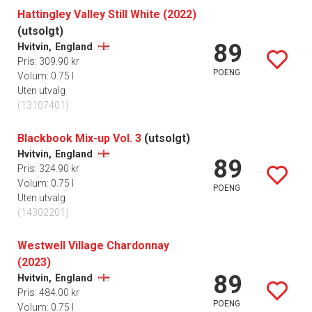
Hattingley Valley Still White (2022)
(utsolgt)
89
Hvitvin,
England
Pris: 309.90 kr
POENG
Volum: 0.75 l
Uten utvalg
(13107401)
Blackbook Mix-up Vol. 3
(utsolgt)
Hvitvin,
England
89
Pris: 324.90 kr
Volum: 0.75 l
POENG
Uten utvalg
(14302201)
Westwell Village Chardonnay
(2023)
89
Hvitvin,
England
Pris: 484.00 kr
POENG
Volum: 0.75 l