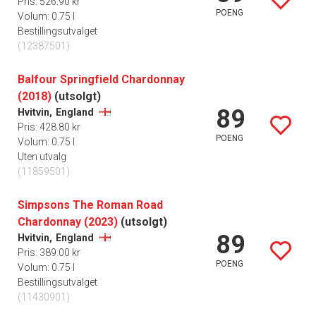
Pris: 526.90 kr
POENG
Volum: 0.75 l
Bestillingsutvalget
(12387501)
Balfour Springfield Chardonnay
(2018)
(utsolgt)
89
Hvitvin,
England
Pris: 428.80 kr
POENG
Volum: 0.75 l
Uten utvalg
(11859501)
Simpsons The Roman Road
Chardonnay (2023)
(utsolgt)
89
Hvitvin,
England
Pris: 389.00 kr
POENG
Volum: 0.75 l
Bestillingsutvalget
(11430901)