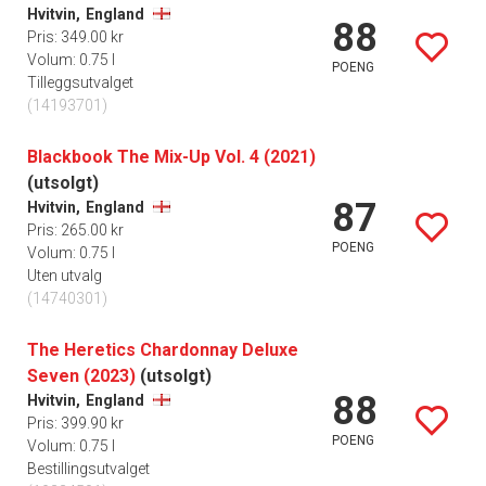
Hvitvin,
England
88
Pris: 349.00 kr
Volum: 0.75 l
POENG
Tilleggsutvalget
(14193701)
Blackbook The Mix-Up Vol. 4 (2021)
(utsolgt)
87
Hvitvin,
England
Pris: 265.00 kr
POENG
Volum: 0.75 l
Uten utvalg
(14740301)
The Heretics Chardonnay Deluxe
Seven (2023)
(utsolgt)
88
Hvitvin,
England
Pris: 399.90 kr
POENG
Volum: 0.75 l
Bestillingsutvalget