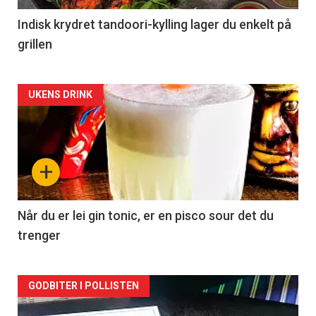
Indisk krydret tandoori-kylling lager du enkelt på
grillen
Forsiden
UKENS DRINK
akkurat
nå
+
-
2
Når du er lei gin tonic, er en pisco sour det du
trenger
Forsiden
GODBITER I POLLISTEN