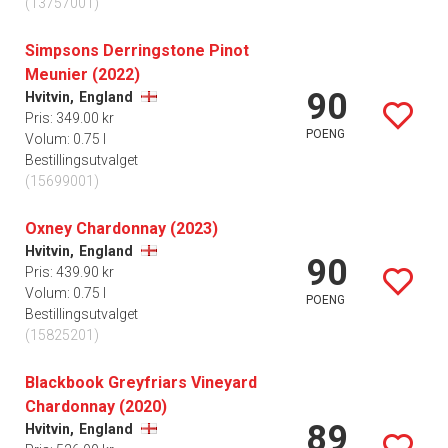
(13757001)
Simpsons Derringstone Pinot
Meunier (2022)
90
Hvitvin,
England
Pris: 349.00 kr
POENG
Volum: 0.75 l
Bestillingsutvalget
(15699001)
Oxney Chardonnay (2023)
Hvitvin,
England
90
Pris: 439.90 kr
Volum: 0.75 l
POENG
Bestillingsutvalget
(15825201)
Blackbook Greyfriars Vineyard
Chardonnay (2020)
89
Hvitvin,
England