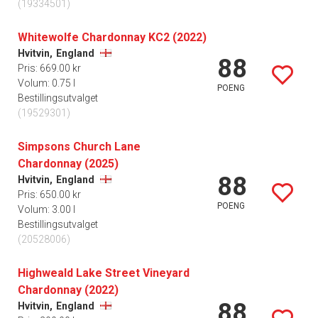
(19334501)
Whitewolfe Chardonnay KC2 (2022)
Hvitvin,
England
88
Pris: 669.00 kr
Volum: 0.75 l
POENG
Bestillingsutvalget
(19529301)
Simpsons Church Lane
Chardonnay (2025)
88
Hvitvin,
England
Pris: 650.00 kr
POENG
Volum: 3.00 l
Bestillingsutvalget
(20528006)
Highweald Lake Street Vineyard
Chardonnay (2022)
88
Hvitvin,
England