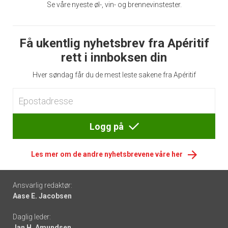
Se våre nyeste øl-, vin- og brennevinstester.
Få ukentlig nyhetsbrev fra Apéritif
rett i innboksen din
Hver søndag får du de mest leste sakene fra Apéritif
Logg på
Les mer om de andre nyhetsbrevene våre her
Footer
Ansvarlig redaktør:
Aase E. Jacobsen
-
Daglig leder:
links
Jan H. Amundsen