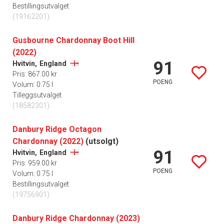
Bestillingsutvalget
(19162201)
Gusbourne Chardonnay Boot Hill
(2022)
91
Hvitvin,
England
Pris: 867.00 kr
POENG
Volum: 0.75 l
Tilleggsutvalget
(18582301)
Danbury Ridge Octagon
Chardonnay (2022)
(utsolgt)
91
Hvitvin,
England
Pris: 959.00 kr
POENG
Volum: 0.75 l
Bestillingsutvalget
(19756901)
Danbury Ridge Chardonnay (2023)