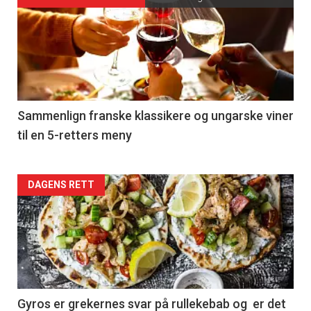
Forsiden
akkurat
nå
-
5
Sammenlign franske klassikere og ungarske viner
til en 5-retters meny
Forsiden
DAGENS RETT
akkurat
nå
-
6
Gyros er grekernes svar på rullekebab og er det