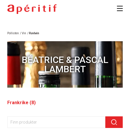
Pollisten
/
Vin
/
Rødvin
BÉATRICE & PASCAL
LAMBERT
Frankrike (8)