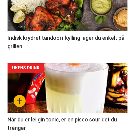
Indisk krydret tandoori-kylling lager du enkelt på
grillen
Forsiden
UKENS DRINK
akkurat
nå
+
-
2
Når du er lei gin tonic, er en pisco sour det du
trenger