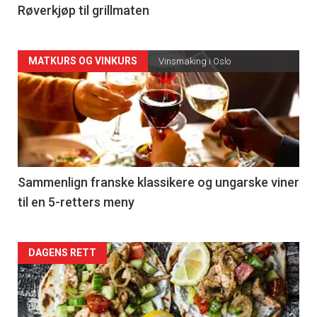
4
Røverkjøp til grillmaten
Forsiden
MATKURS OG VINKURS
Vinsmaking i Oslo
akkurat
nå
-
5
Sammenlign franske klassikere og ungarske viner
til en 5-retters meny
Forsiden
DAGENS RETT
akkurat
nå