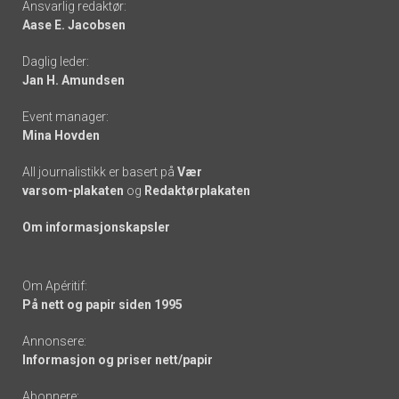
Ansvarlig redaktør:
Aase E. Jacobsen
-
Daglig leder:
links
Jan H. Amundsen
Event manager:
Mina Hovden
All journalistikk er basert på
Vær
varsom-plakaten
og
Redaktørplakaten
Om informasjonskapsler
Om Apéritif:
På nett og papir siden 1995
Annonsere:
Informasjon og priser nett/papir
Abonnere: