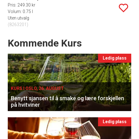
Pris: 249.30 kr
Volum: 0.75 l
Uten utvalg
(8263201)
Events
Kommende Kurs
Ledig plass
KURS I OSLO, 26. AUGUST
Benytt sjansen til å smake og lære forskjellen
på hvitviner
Ledig plass