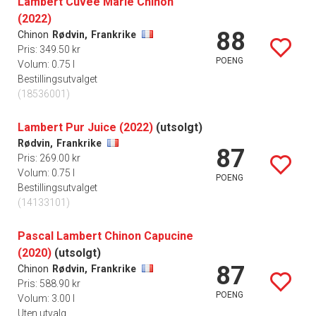
Lambert Cuvée Marie Chinon
(2022)
88
Chinon
Rødvin,
Frankrike
Pris: 349.50 kr
POENG
Volum: 0.75 l
Bestillingsutvalget
(18536001)
Lambert Pur Juice (2022)
(utsolgt)
Rødvin,
Frankrike
87
Pris: 269.00 kr
Volum: 0.75 l
POENG
Bestillingsutvalget
(14133101)
Pascal Lambert Chinon Capucine
(2020)
(utsolgt)
87
Chinon
Rødvin,
Frankrike
Pris: 588.90 kr
POENG
Volum: 3.00 l
Uten utvalg