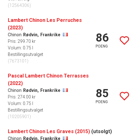
(12564306)
Lambert Chinon Les Perruches
(2023)
86
Chinon
Rødvin,
Frankrike
Pris: 299.70 kr
POENG
Volum: 0.75 l
Bestillingsutvalget
(7673101)
Pascal Lambert Chinon Terrasses
(2022)
85
Chinon
Rødvin,
Frankrike
Pris: 274.00 kr
POENG
Volum: 0.75 l
Bestillingsutvalget
(10205901)
Lambert Chinon Les Graves (2015)
(utsolgt)
Chinon
Rødvin,
Frankrike