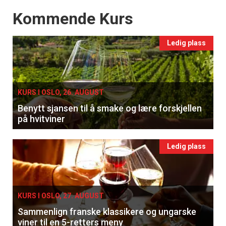
Events
Kommende Kurs
Ledig plass
KURS I OSLO, 26. AUGUST
Benytt sjansen til å smake og lære forskjellen
på hvitviner
Ledig plass
KURS I OSLO, 27. AUGUST
Sammenlign franske klassikere og ungarske
viner til en 5-retters meny