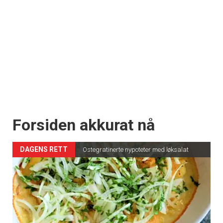
Forsiden akkurat nå
DAGENS RETT
Ostegratinerte nypoteter med løksalat