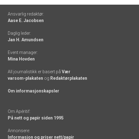
Footer
Ansvarlig redaktør:
Aase E. Jacobsen
-
Daglig leder:
links
Jan H. Amundsen
Event manager:
Mina Hovden
All journalistikk er basert på
Vær
varsom-plakaten
og
Redaktørplakaten
Om informasjonskapsler
Om Apéritif:
På nett og papir siden 1995
Annonsere:
Informasjon og priser nett/papir