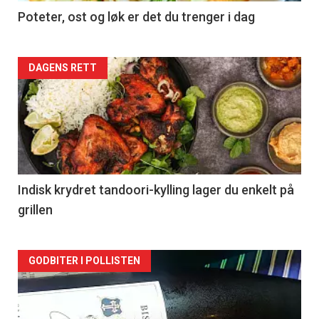
Poteter, ost og løk er det du trenger i dag
Forsiden
DAGENS RETT
akkurat
nå
-
2
Indisk krydret tandoori-kylling lager du enkelt på
grillen
Forsiden
GODBITER I POLLISTEN
akkurat