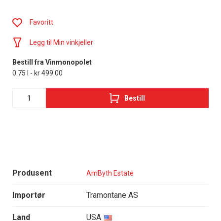
Favoritt
Legg til Min vinkjeller
Bestill fra Vinmonopolet
0.75 l - kr 499.00
Bestill
Produsent
AmByth Estate
Importør
Tramontane AS
Land
USA