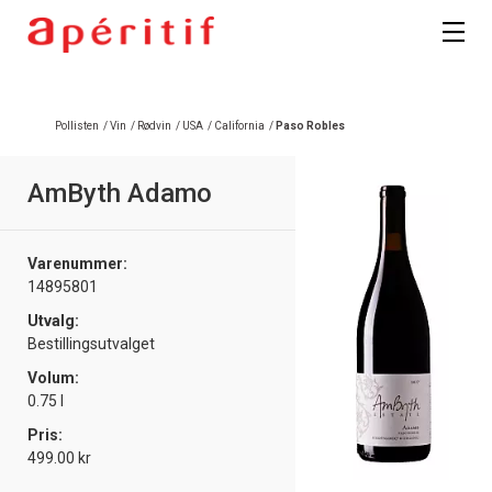
Pollisten
/
Vin
/
Rødvin
/
USA
/
California
/
Paso Robles
AmByth Adamo
Varenummer:
14895801
Utvalg:
Bestillingsutvalget
Volum:
0.75 l
Pris:
499.00 kr