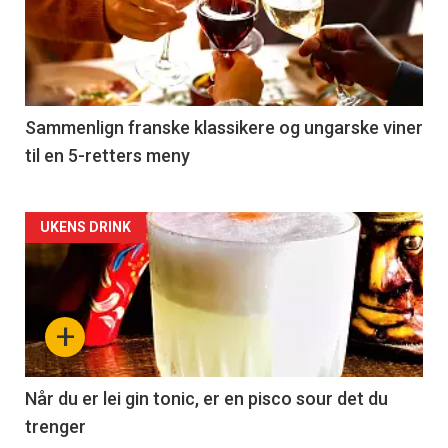
akkurat
nå
-
5
Sammenlign franske klassikere og ungarske viner
til en 5-retters meny
Forsiden
UKENS DRINK
akkurat
nå
+
-
6
Når du er lei gin tonic, er en pisco sour det du
trenger