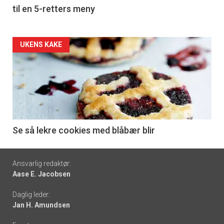
til en 5-retters meny
Forsiden
UKENS KAKE
akkurat
nå
-
6
Se så lekre cookies med blåbær blir
Footer
Ansvarlig redaktør:
Aase E. Jacobsen
-
Daglig leder:
links
Jan H. Amundsen