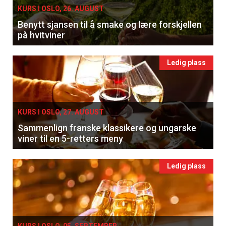
KURS I OSLO, 26. AUGUST
Benytt sjansen til å smake og lære forskjellen
på hvitviner
Ledig plass
KURS I OSLO, 27. AUGUST
Sammenlign franske klassikere og ungarske
viner til en 5-retters meny
Ledig plass
KURS I OSLO, 05. SEPTEMBER