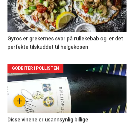
akkurat
nå
-
2
Gyros er grekernes svar på rullekebab og er det
perfekte tilskuddet til helgekosen
Forsiden
GODBITER I POLLISTEN
akkurat
nå
+
-
3
Disse vinene er usannsynlig billige