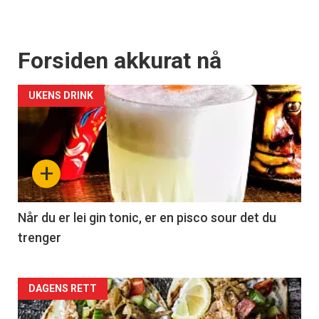
Forsiden akkurat nå
UKENS DRINK
+
Når du er lei gin tonic, er en pisco sour det du
trenger
Forsiden
DAGENS RETT