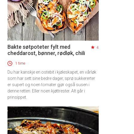
Bakte søtpoteter fylt med
4
×
cheddarost, bønner, rødløk, chili
1 time
Få ukentlige nyhetsbrev fra
Du har kanskje en ostebit i kjøleskapet, en vårløk
Apéritif
som har sett sine bedre dager, sprø sukkererter
er supert og noen tomater gjør også susen i
Vi tilbyr flere ukentlige nyhetsbrev. Du
denne retten. Eller noen kjøttrester. Alt går i
kan fritt velge hvilke du ønsker å få
prinsippet.
tilsendt.
Registrer deg