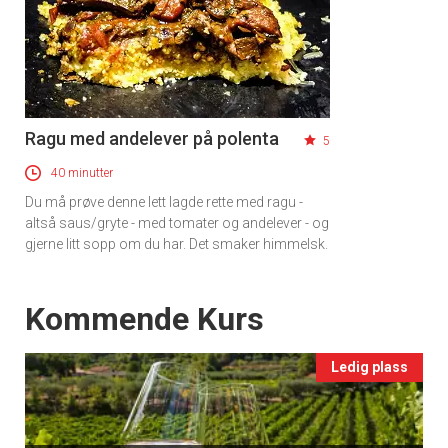
Ragu med andelever på polenta
5
40 minutter
Du må prøve denne lett lagde rette med ragu -
altså saus/gryte - med tomater og andelever - og
gjerne litt sopp om du har. Det smaker himmelsk.
Events
Kommende Kurs
Ledig plass