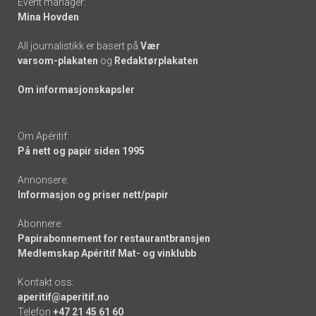
Event manager:
Mina Hovden
All journalistikk er basert på
Vær
varsom-plakaten
og
Redaktørplakaten
Om informasjonskapsler
Om Apéritif:
På nett og papir siden 1995
Annonsere:
Informasjon og priser nett/papir
Abonnere:
Papirabonnement for restaurantbransjen
Medlemskap Apéritif Mat- og vinklubb
Kontakt oss:
aperitif@aperitif.no
Telefon
+47 21 45 61 60