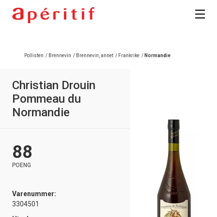
Pollisten
/
Brennevin
/
Brennevin, annet
/
Frankrike
/
Normandie
Christian Drouin
Pommeau du
Normandie
88
POENG
Varenummer:
3304501