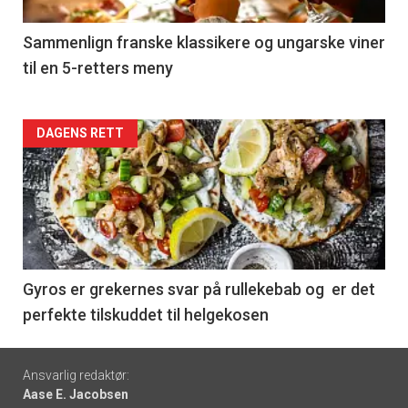
-
5
Sammenlign franske klassikere og ungarske viner
til en 5-retters meny
Forsiden
DAGENS RETT
akkurat
nå
-
6
Gyros er grekernes svar på rullekebab og er det
perfekte tilskuddet til helgekosen
Footer
Ansvarlig redaktør:
Aase E. Jacobsen
-