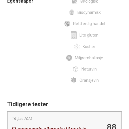
Egenskaper
Økologisk
Biodynamisk
Rettferdig handel
Lite gluten
Kosher
Miljøemballasje
Naturvin
Oransjevin
Tidligere tester
16. juni 2023
88
Et spennende alternativ til portvin