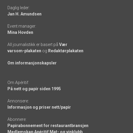
Daglig leder:
links
Jan H. Amundsen
Event manager:
Mina Hovden
All journalistikk er basert på
Vær
varsom-plakaten
og
Redaktørplakaten
Om informasjonskapsler
Om Apéritif:
På nett og papir siden 1995
Annonsere:
Informasjon og priser nett/papir
Abonnere:
Papirabonnement for restaurantbransjen
Medlemskap Apéritif Mat- og vinklubb