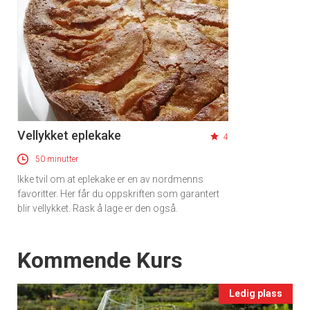
Vellykket eplekake
4
50 minutter
Ikke tvil om at eplekake er en av nordmenns
favoritter. Her får du oppskriften som garantert
blir vellykket. Rask å lage er den også.
Events
Kommende Kurs
Ledig plass