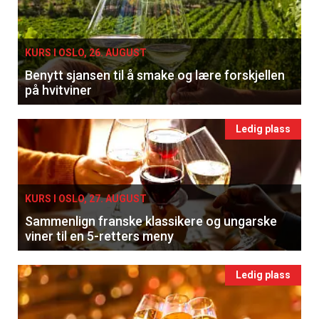
KURS I OSLO, 26. AUGUST
Benytt sjansen til å smake og lære forskjellen
på hvitviner
Ledig plass
KURS I OSLO, 27. AUGUST
Sammenlign franske klassikere og ungarske
viner til en 5-retters meny
Ledig plass