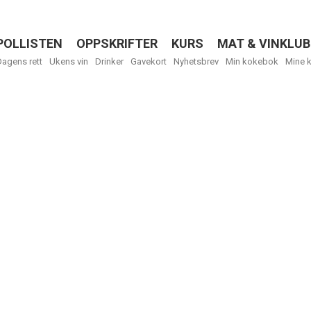
POLLISTEN
OPPSKRIFTER
KURS
MAT & VINKLUB
Menu
Dagens rett
Ukens vin
Drinker
Gavekort
Nyhetsbrev
Min kokebok
Mine 