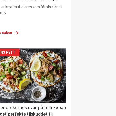
er knyttet til eieren som får sin «lønn i
en».
e saken
siden
NS RETT
urat
er grekernes svar på rullekebab
det perfekte tilskuddet til