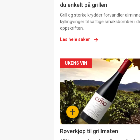
du enkelt på grillen
Grill og sterke krydder forvandler alminn
kyllingvinger til saftige smaksbomber i 
oppskriften.
Les hele saken
Forsiden
UKENS VIN
akkurat
nå
-
+
4
Røverkjøp til grillmaten