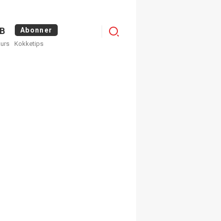
Menu
B
Abonner
kurs
Kokketips
profile