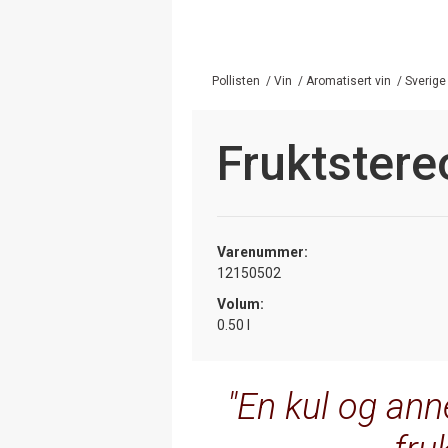
Pollisten
/
Vin
/
Aromatisert vin
/
Sverige
Fruktstere
Varenummer:
12150502
Volum:
0.50 l
En kul og ann