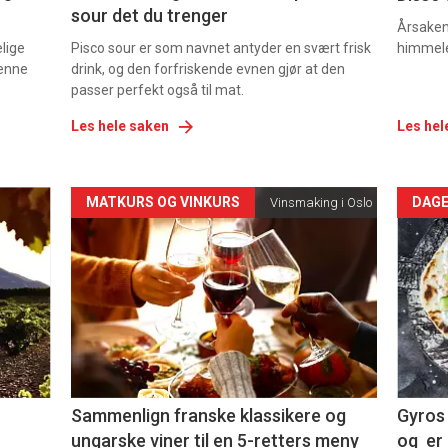
sour det du trenger
Årsaken 
elige
Pisco sour er som navnet antyder en svært frisk
himmel
denne
drink, og den forfriskende evnen gjør at den
passer perfekt også til mat.
Les hele saken
Les hel
Forsiden
For
MATKURS OG VINKURS
DAGE
Vinsmaking i Oslo
akkurat
akk
nå
nå
-
-
5
6
Sammenlign franske klassikere og
Gyros 
ungarske viner til en 5-retters meny
og er 