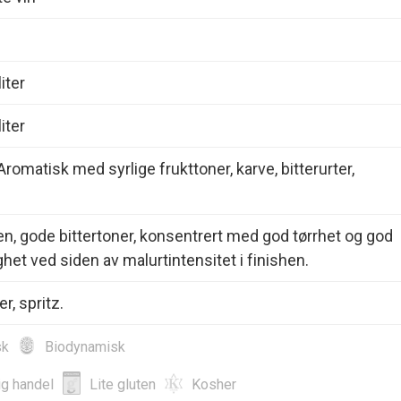
iter
iter
Aromatisk med syrlige frukttoner, karve, bitterurter,
en, gode bittertoner, konsentrert med god tørrhet og god
ghet ved siden av malurtintensitet i finishen.
er, spritz.
sk
Biodynamisk
ig handel
Lite gluten
Kosher