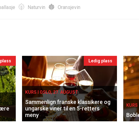
allasje
Naturvin
Oransjevin
 plass
Ledig plass
KURS I OSLO, 27. AUGUST
Sammenlign franske klassikere og
KURS 
lære
ungarske viner til en 5-retters
meny
Bobl