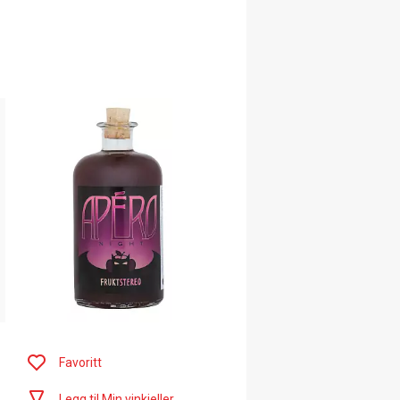
Favoritt
Legg til Min vinkjeller