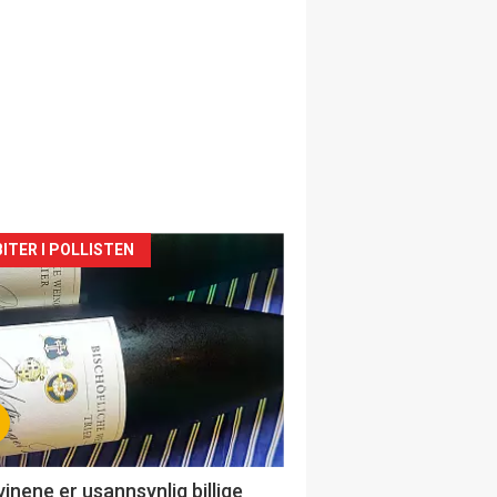
siden
ITER I POLLISTEN
urat
vinene er usannsynlig billige