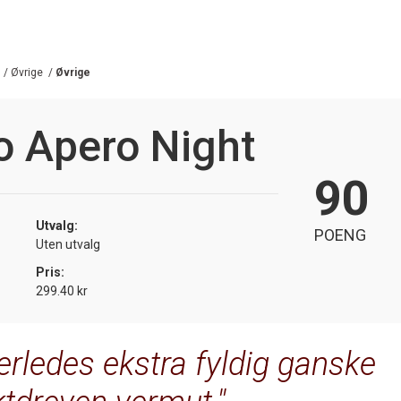
/
Øvrige
/
Øvrige
o Apero Night
90
Utvalg:
POENG
Uten utvalg
Pris:
299.40 kr
erledes ekstra fyldig ganske