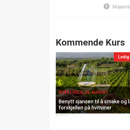
Miljøemb
Events
Kommende Kurs
Ledig
KURS I OSLO, 26. AUGUST
Benytt sjansen til å smake og 
forskjellen på hvitviner