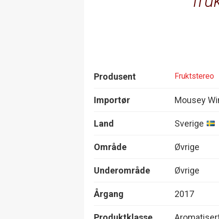
fru
Produsent
Fruktstereo
Importør
Mousey Wi
Land
Sverige
Område
Øvrige
Underområde
Øvrige
Årgang
2017
Produktklasse
Aromatisert