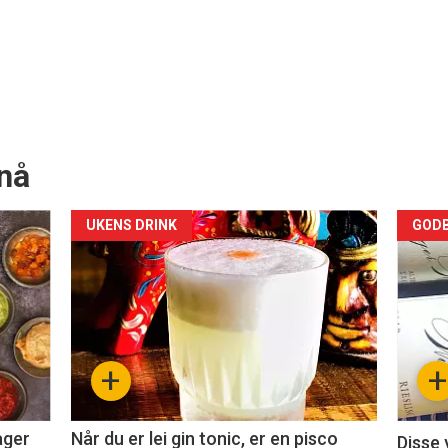
nå
Forsiden
For
UKENS DRINK
GODB
akkurat
akk
nå
nå
-
-
+
+
2
3
ager
Når du er lei gin tonic, er en pisco
Disse 