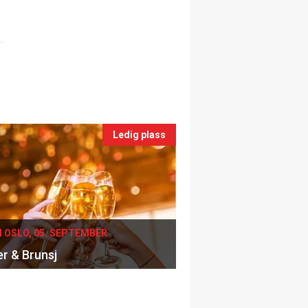
Ledig plass
I OSLO, 05. SEPTEMBER
er & Brunsj