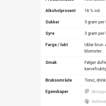
Alkoholprosent
16 % vol.
Sukker
5 gram per l
Syre
3 gram per l
Farge / lukt
Uklar brun. 
blomster.
Smak
Følger duft
karvefrukti
Bruksområde
Tonic, drink
Egenskaper
Økologi
Rettferd