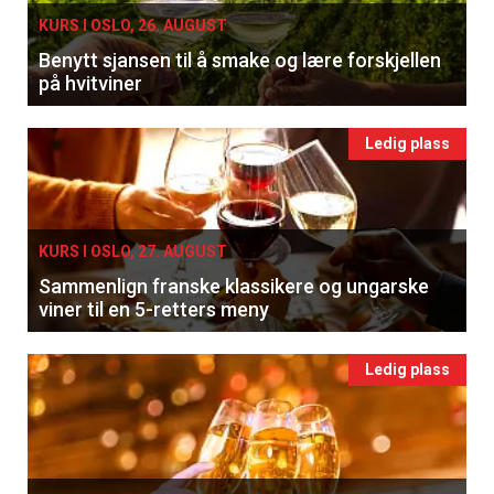
KURS I OSLO, 26. AUGUST
Benytt sjansen til å smake og lære forskjellen
på hvitviner
Ledig plass
KURS I OSLO, 27. AUGUST
Sammenlign franske klassikere og ungarske
viner til en 5-retters meny
Ledig plass