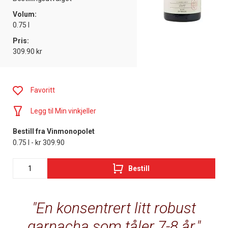
Volum:
0.75 l
Pris:
309.90 kr
Favoritt
Legg til Min vinkjeller
Bestill fra Vinmonopolet
0.75 l - kr 309.90
Bestill
En konsentrert litt robust
garnacha som tåler 7-8 år.