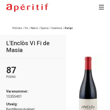
Registrer deg
Pollisten
/
Vin
/
Rødvin
/
Spania
/
Catalonia
/
Øvrige
L'Enclòs Vi Fi de
Masia
87
POENG
Varenummer:
15355401
Utvalg:
Bestillingsutvalget