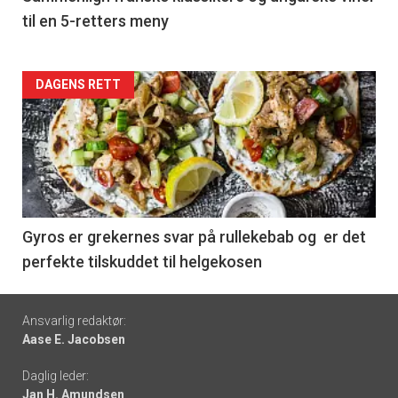
til en 5-retters meny
Forsiden
DAGENS RETT
akkurat
nå
-
6
Gyros er grekernes svar på rullekebab og er det
perfekte tilskuddet til helgekosen
Footer
Ansvarlig redaktør:
Aase E. Jacobsen
-
Daglig leder:
links
Jan H. Amundsen