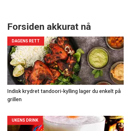
Forsiden akkurat nå
DAGENS RETT
Indisk krydret tandoori-kylling lager du enkelt på
grillen
Forsiden
UKENS DRINK