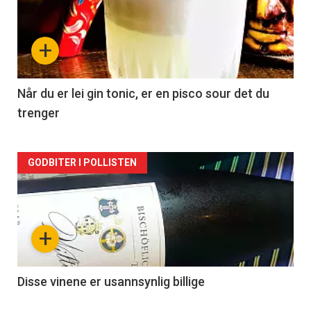
akkurat
nå
+
-
2
Når du er lei gin tonic, er en pisco sour det du
trenger
Forsiden
GODBITER I POLLISTEN
akkurat
nå
+
-
3
Disse vinene er usannsynlig billige