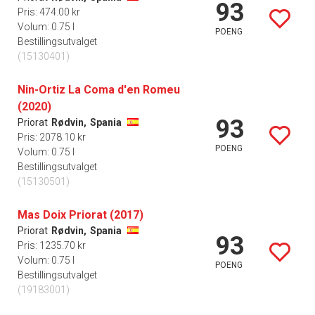
93
Pris: 474.00 kr
Volum: 0.75 l
POENG
Bestillingsutvalget
(15130401)
Nin-Ortiz La Coma d'en Romeu
(2020)
93
Priorat
Rødvin,
Spania
Pris: 2078.10 kr
POENG
Volum: 0.75 l
Bestillingsutvalget
(15130501)
Mas Doix Priorat (2017)
Priorat
Rødvin,
Spania
93
Pris: 1235.70 kr
Volum: 0.75 l
POENG
Bestillingsutvalget
(19183001)