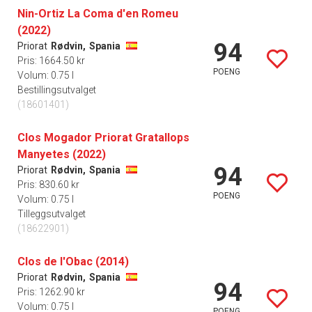
Nin-Ortiz La Coma d'en Romeu
(2022)
94
Priorat
Rødvin,
Spania
Pris: 1664.50 kr
POENG
Volum: 0.75 l
Bestillingsutvalget
(18601401)
Clos Mogador Priorat Gratallops
Manyetes (2022)
94
Priorat
Rødvin,
Spania
Pris: 830.60 kr
POENG
Volum: 0.75 l
Tilleggsutvalget
(18622901)
Clos de l'Obac (2014)
Priorat
Rødvin,
Spania
94
Pris: 1262.90 kr
Volum: 0.75 l
POENG