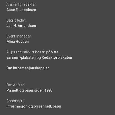
Footer
Ansvarlig redaktør:
Aase E. Jacobsen
-
Daglig leder:
links
Jan H. Amundsen
Event manager:
Mina Hovden
All journalistikk er basert på
Vær
varsom-plakaten
og
Redaktørplakaten
Om informasjonskapsler
Om Apéritif:
På nett og papir siden 1995
Annonsere:
Informasjon og priser nett/papir