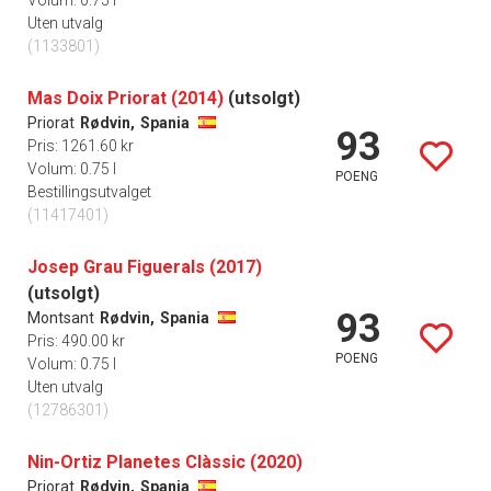
Volum: 0.75 l
Uten utvalg
(1133801)
Mas Doix Priorat (2014)
(utsolgt)
Priorat
Rødvin,
Spania
93
Pris: 1261.60 kr
Volum: 0.75 l
POENG
Bestillingsutvalget
(11417401)
Josep Grau Figuerals (2017)
(utsolgt)
93
Montsant
Rødvin,
Spania
Pris: 490.00 kr
POENG
Volum: 0.75 l
Uten utvalg
(12786301)
Nin-Ortiz Planetes Clàssic (2020)
Priorat
Rødvin,
Spania