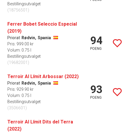
Bestillingsutvalget
(18756501)
Ferrer Bobet Seleccio Especial
(2019)
94
Priorat
Rødvin,
Spania
Pris: 999.00 kr
POENG
Volum: 0.75 l
Bestillingsutvalget
(19682001)
Terroir Al Límit Arbossar (2022)
Priorat
Rødvin,
Spania
93
Pris: 929.90 kr
Volum: 0.75 l
POENG
Bestillingsutvalget
(3506601)
Terroir Al Límit Dits del Terra
(2022)