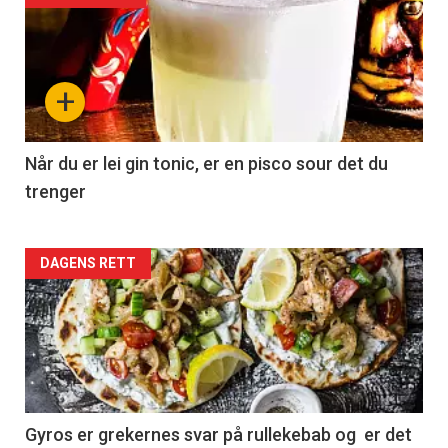
+
Når du er lei gin tonic, er en pisco sour det du
trenger
Forsiden
DAGENS RETT
akkurat
nå
-
2
Gyros er grekernes svar på rullekebab og er det