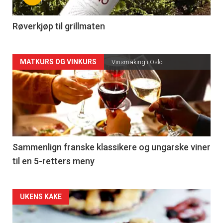
-
4
Røverkjøp til grillmaten
Forsiden
MATKURS OG VINKURS
Vinsmaking i Oslo
akkurat
nå
-
5
Sammenlign franske klassikere og ungarske viner
til en 5-retters meny
Forsiden
UKENS KAKE
akkurat