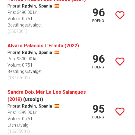
Priorat
Rødvin,
Spania
96
Pris: 2490.00 kr
Volum: 0.75 l
POENG
Bestillingsutvalget
(3507001)
Alvaro Palacios L'Ermita (2022)
Priorat
Rødvin,
Spania
96
Pris: 9500.00 kr
Volum: 0.75 l
POENG
Bestillingsutvalget
(13777601)
Sandra Doix Mar La Les Salanques
(2019)
(utsolgt)
95
Priorat
Rødvin,
Spania
Pris: 1399.90 kr
POENG
Volum: 0.75 l
Uten utvalg
(15355901)