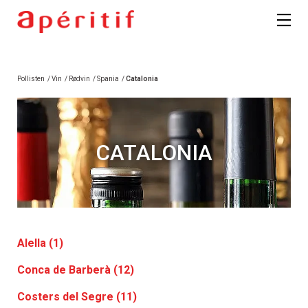
Pollisten
/
Vin
/
Rødvin
/
Spania
/
Catalonia
CATALONIA
Alella (1)
Conca de Barberà (12)
Costers del Segre (11)