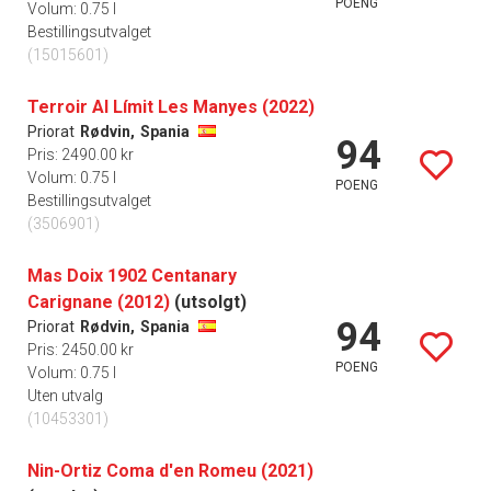
POENG
Volum: 0.75 l
Bestillingsutvalget
(15015601)
Terroir Al Límit Les Manyes (2022)
Priorat
Rødvin,
Spania
94
Pris: 2490.00 kr
Volum: 0.75 l
POENG
Bestillingsutvalget
(3506901)
Mas Doix 1902 Centanary
Carignane (2012)
(utsolgt)
94
Priorat
Rødvin,
Spania
Pris: 2450.00 kr
POENG
Volum: 0.75 l
Uten utvalg
(10453301)
Nin-Ortiz Coma d'en Romeu (2021)