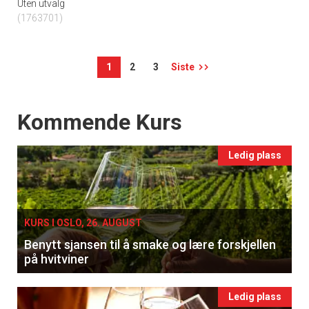
Uten utvalg
(1763701)
1
2
3
Siste
Events
Kommende Kurs
Ledig plass
KURS I OSLO, 26. AUGUST
Benytt sjansen til å smake og lære forskjellen
på hvitviner
Ledig plass