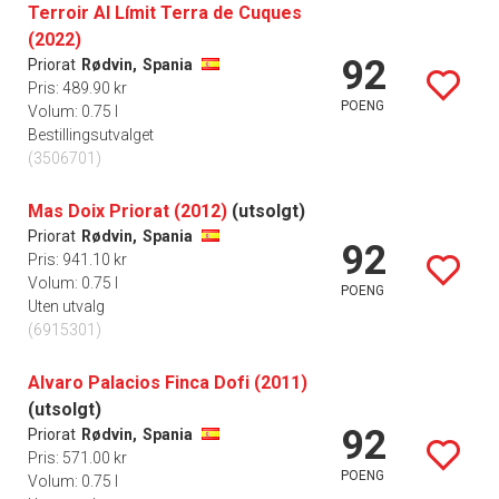
Terroir Al Límit Terra de Cuques
(2022)
92
Priorat
Rødvin,
Spania
Pris: 489.90 kr
POENG
Volum: 0.75 l
Bestillingsutvalget
(3506701)
Mas Doix Priorat (2012)
(utsolgt)
Priorat
Rødvin,
Spania
92
Pris: 941.10 kr
Volum: 0.75 l
POENG
Uten utvalg
(6915301)
Alvaro Palacios Finca Dofi (2011)
(utsolgt)
92
Priorat
Rødvin,
Spania
Pris: 571.00 kr
POENG
Volum: 0.75 l