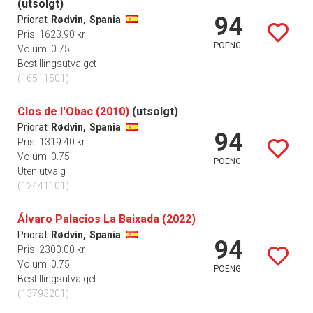
(utsolgt)
94
Priorat
Rødvin,
Spania
Pris: 1623.90 kr
POENG
Volum: 0.75 l
Bestillingsutvalget
(16511501)
Clos de l'Obac (2010)
(utsolgt)
Priorat
Rødvin,
Spania
94
Pris: 1319.40 kr
Volum: 0.75 l
POENG
Uten utvalg
(12441101)
Álvaro Palacios La Baixada (2022)
Priorat
Rødvin,
Spania
94
Pris: 2300.00 kr
Volum: 0.75 l
POENG
Bestillingsutvalget
(13793201)