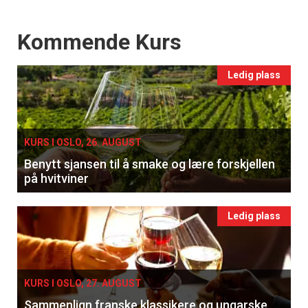
Events
Kommende Kurs
Ledig plass
KURS I OSLO, 26. AUGUST
Benytt sjansen til å smake og lære forskjellen
på hvitviner
Ledig plass
KURS I OSLO, 27. AUGUST
Sammenlign franske klassikere og ungarske