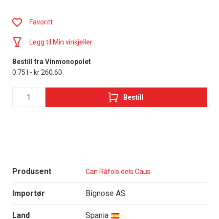
Favoritt
Legg til Min vinkjeller
Bestill fra Vinmonopolet
0.75 l - kr 260.60
Bestill
Produsent
Can Ràfols dels Caus
Importør
Bignose AS
Land
Spania