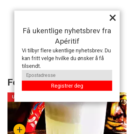
×
Få ukentlige nyhetsbrev fra
Apéritif
Vi tilbyr flere ukentlige nyhetsbrev. Du
kan fritt velge hvilke du ønsker å få
tilsendt.
Forsiden akkurat nå
Registrer deg
UKENS DRINK
+