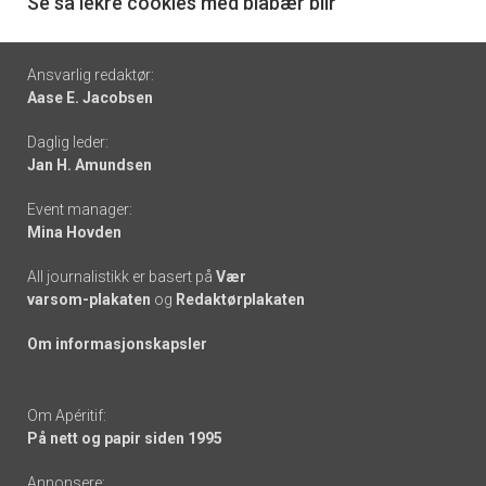
6
Se så lekre cookies med blåbær blir
Footer
Ansvarlig redaktør:
Aase E. Jacobsen
-
Daglig leder:
links
Jan H. Amundsen
Event manager:
Mina Hovden
All journalistikk er basert på
Vær
varsom-plakaten
og
Redaktørplakaten
Om informasjonskapsler
Om Apéritif:
På nett og papir siden 1995
Annonsere: