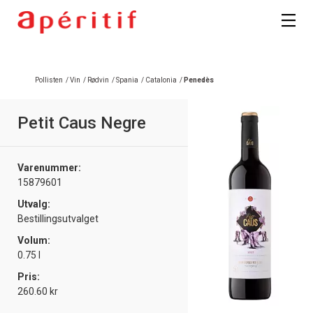
Pollisten
/
Vin
/
Rødvin
/
Spania
/
Catalonia
/
Penedès
Petit Caus Negre
Varenummer:
15879601
Utvalg:
Bestillingsutvalget
Volum:
0.75 l
Pris:
260.60 kr