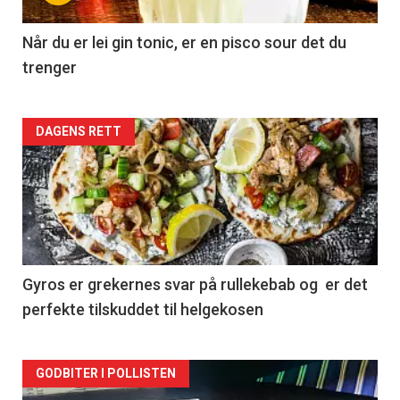
Når du er lei gin tonic, er en pisco sour det du
trenger
Forsiden
DAGENS RETT
akkurat
nå
-
2
Gyros er grekernes svar på rullekebab og er det
perfekte tilskuddet til helgekosen
Forsiden
GODBITER I POLLISTEN