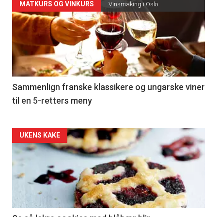
Forsiden
MATKURS OG VINKURS
Vinsmaking i Oslo
akkurat
nå
-
5
Sammenlign franske klassikere og ungarske viner
til en 5-retters meny
Forsiden
UKENS KAKE
akkurat
nå
-