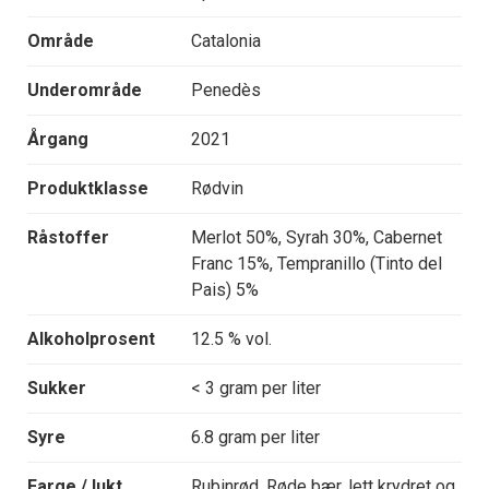
Område
Catalonia
Underområde
Penedès
Årgang
2021
Produktklasse
Rødvin
Råstoffer
Merlot 50%, Syrah 30%, Cabernet
Franc 15%, Tempranillo (Tinto del
Pais) 5%
Alkoholprosent
12.5 % vol.
Sukker
< 3 gram per liter
Syre
6.8 gram per liter
Farge / lukt
Rubinrød. Røde bær, lett krydret og