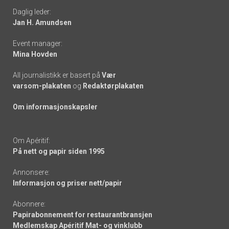
Daglig leder:
links
Jan H. Amundsen
Event manager:
Mina Hovden
All journalistikk er basert på
Vær
varsom-plakaten
og
Redaktørplakaten
Om informasjonskapsler
Om Apéritif:
På nett og papir siden 1995
Annonsere:
Informasjon og priser nett/papir
Abonnere:
Papirabonnement for restaurantbransjen
Medlemskap Apéritif Mat- og vinklubb