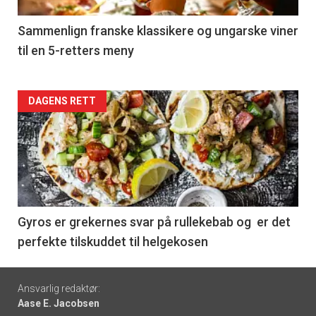
-
5
Sammenlign franske klassikere og ungarske viner
til en 5-retters meny
Forsiden
DAGENS RETT
akkurat
nå
-
6
Gyros er grekernes svar på rullekebab og er det
perfekte tilskuddet til helgekosen
Footer
Ansvarlig redaktør:
Aase E. Jacobsen
-