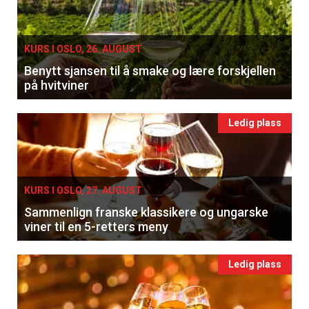
KURS I OSLO, 26. AUGUST
Benytt sjansen til å smake og lære forskjellen
på hvitviner
Ledig plass
KURS I OSLO, 27. AUGUST
Sammenlign franske klassikere og ungarske
viner til en 5-retters meny
Ledig plass