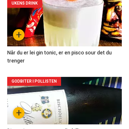
Forsiden
UKENS DRINK
akkurat
nå
+
-
2
Når du er lei gin tonic, er en pisco sour det du
trenger
Forsiden
GODBITER I POLLISTEN
akkurat
nå
+
-