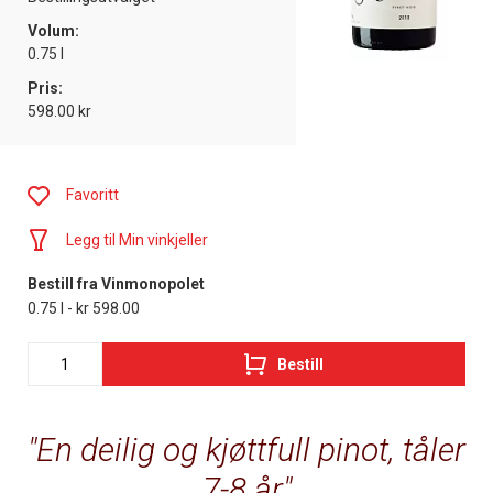
Volum:
0.75 l
Pris:
598.00 kr
Favoritt
Legg til Min vinkjeller
Bestill fra Vinmonopolet
0.75 l - kr 598.00
Bestill
En deilig og kjøttfull pinot, tåler
7-8 år