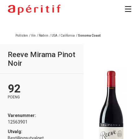
Pollisten
/
Vin
/
Rødvin
/
USA
/
California
/
Sonoma Coast
Reeve Mirama Pinot
Noir
92
POENG
Varenummer:
12563901
Utvalg:
Bestillingsutvalget