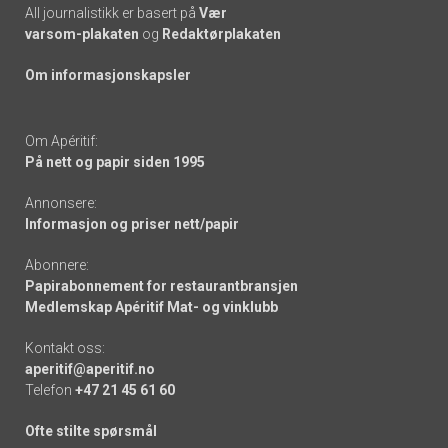
All journalistikk er basert på
Vær
varsom-plakaten
og
Redaktørplakaten
Om informasjonskapsler
Om Apéritif:
På nett og papir siden 1995
Annonsere:
Informasjon og priser nett/papir
Abonnere:
Papirabonnement for restaurantbransjen
Medlemskap Apéritif Mat- og vinklubb
Kontakt oss:
aperitif@aperitif.no
Telefon
+47 21 45 61 60
Ofte stilte spørsmål