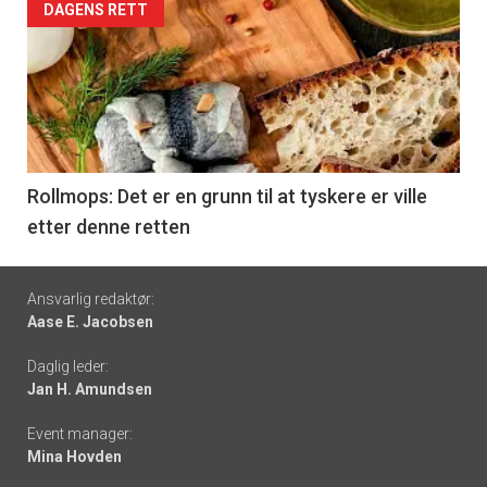
Forsiden
DAGENS RETT
akkurat
nå
-
6
Rollmops: Det er en grunn til at tyskere er ville
etter denne retten
Footer
Ansvarlig redaktør:
Aase E. Jacobsen
-
Daglig leder:
links
Jan H. Amundsen
Event manager:
Mina Hovden