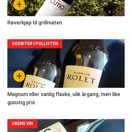
+
-
2
Røverkjøp til grillmaten
Forsiden
GODBITER I POLLISTEN
akkurat
nå
+
-
3
Magnum eller vanlig flaske, ulik årgang, men like
gunstig pris
Forsiden
UKENS VIN