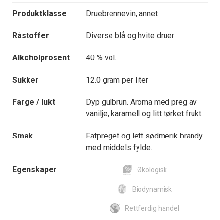
Produktklasse
Druebrennevin, annet
Råstoffer
Diverse blå og hvite druer
Alkoholprosent
40 % vol.
Sukker
12.0 gram per liter
Farge / lukt
Dyp gulbrun. Aroma med preg av
vanilje, karamell og litt tørket frukt.
Smak
Fatpreget og lett sødmerik brandy
med middels fylde.
Egenskaper
Økologisk
Biodynamisk
Rettferdig handel