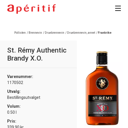
Registrer deg
Pollisten
/
Brennevin
/
Druebrennevin
/
Druebrennevin, annet
/
Frankrike
St. Rémy Authentic
Brandy X.O.
Varenummer:
1170502
Utvalg:
Bestillingsutvalget
Volum:
0.50 l
Pris:
339.90 kr