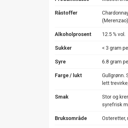
Råstoffer
Chardonnay
(Merenzao
Alkoholprosent
12.5 % vol.
Sukker
< 3 gram per
Syre
6.8 gram per
Farge / lukt
Gullgrønn. 
lett trevirk
Smak
Stor og kre
syrefrisk m
Bruksområde
Osteretter,