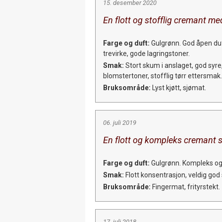
15. desember 2020
En flott og stofflig cremant med
Farge og duft:
Gulgrønn. God åpen duf
trevirke, gode lagringstoner.
Smak:
Stort skum i anslaget, god syre
blomstertoner, stofflig tørr ettersmak.
Bruksområde:
Lyst kjøtt, sjømat.
06. juli 2019
En flott og kompleks cremant s
Farge og duft:
Gulgrønn. Kompleks og i
Smak:
Flott konsentrasjon, veldig god
Bruksområde:
Fingermat, frityrstekt.
17. juli 2018