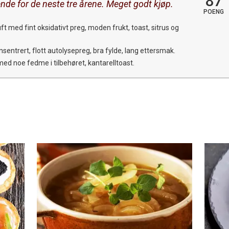
87
de for de neste tre årene. Meget godt kjøp.
POENG
ft med fint oksidativt preg, moden frukt, toast, sitrus og
entrert, flott autolysepreg, bra fylde, lang ettersmak.
 med noe fedme i tilbehøret, kantarelltoast.