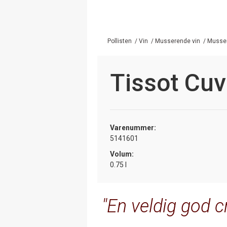
Pollisten
/
Vin
/
Musserende vin
/
Musser
Tissot Cuv
Varenummer:
5141601
Volum:
0.75 l
En veldig god c