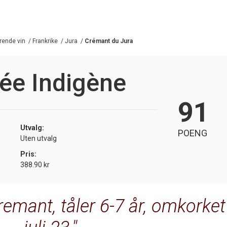
ende vin
/
Frankrike
/
Jura
/
Crémant du Jura
ée Indigène
91
Utvalg:
POENG
Uten utvalg
Pris:
388.90 kr
remant, tåler 6-7 år, omkorket