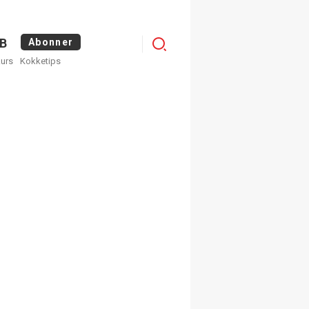
Menu
B
Abonner
kurs
Kokketips
profile
egistrer deg