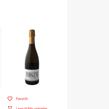
Favoritt
Legg til Min vinkjeller