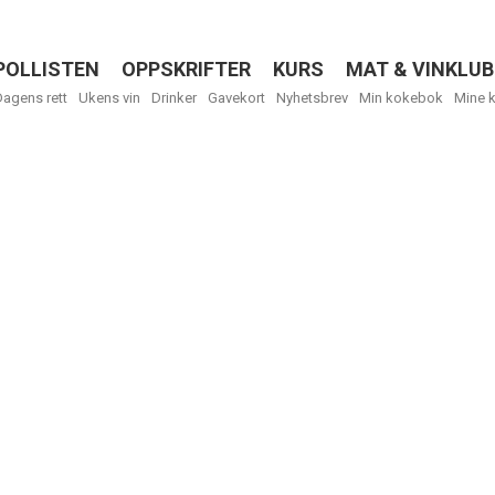
POLLISTEN
OPPSKRIFTER
KURS
MAT & VINKLUB
Menu
Dagens rett
Ukens vin
Drinker
Gavekort
Nyhetsbrev
Min kokebok
Mine 
R