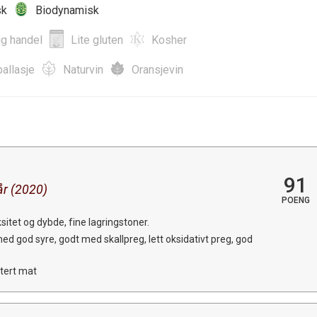
sk
Biodynamisk
ig handel
Lite gluten
Kosher
allasje
Naturvin
Oransjevin
91
år (2020)
POENG
itet og dybde, fine lagringstoner.
ed god syre, godt med skallpreg, lett oksidativt preg, god
tert mat