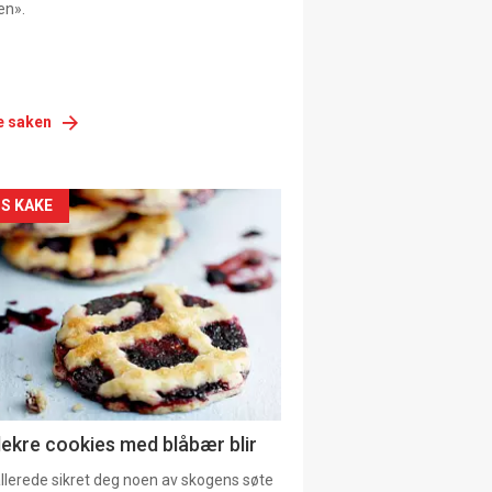
en».
e saken
siden
S KAKE
urat
lekre cookies med blåbær blir
allerede sikret deg noen av skogens søte