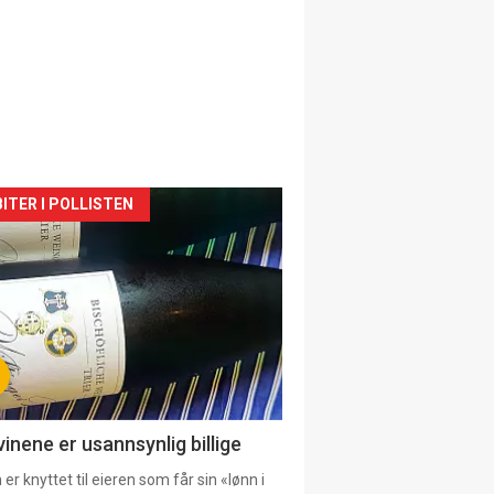
siden
ITER I POLLISTEN
urat
vinene er usannsynlig billige
er knyttet til eieren som får sin «lønn i