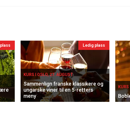
 plass
Ledig plass
KURS I OSLO, 27. AUGUST
Sammenlign franske klassikere og
KURS 
lære
ungarske viner til en 5-retters
meny
Bobl