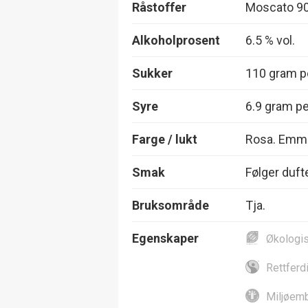
Råstoffer
Moscato 90
Alkoholprosent
6.5 % vol.
Sukker
110 gram pe
Syre
6.9 gram per
Farge / lukt
Rosa. Emme
Smak
Følger duft
Bruksområde
Tja.
Egenskaper
Økologi
Rettferd
Miljøemb