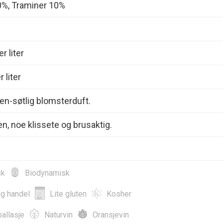
%, Traminer 10%
r liter
 liter
n-søtlig blomsterduft.
en, noe klissete og brusaktig.
sk
Biodynamisk
ig handel
Lite gluten
Kosher
allasje
Naturvin
Oransjevin