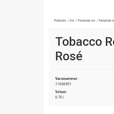
Pollisten
/
Vin
/
Perlende vin
/
Perlende v
Tobacco R
Rosé
Varenummer:
11606901
Volum:
0.75 l