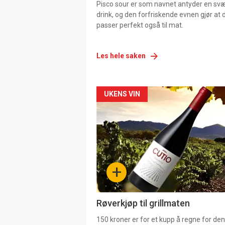
Pisco sour er som navnet antyder en svær
drink, og den forfriskende evnen gjør at 
passer perfekt også til mat.
Les hele saken
Forsiden
UKENS VIN
akkurat
nå
-
+
4
Røverkjøp til grillmaten
150 kroner er for et kupp å regne for de