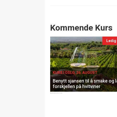
Events
Kommende Kurs
Ledig
KURS I OSLO, 26. AUGUST
Benytt sjansen til å smake og 
forskjellen på hvitviner