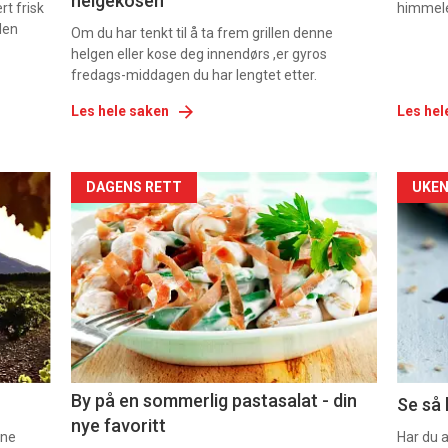
helgekosen
t frisk
himmel
den
Om du har tenkt til å ta frem grillen denne
helgen eller kose deg innendørs ,er gyros
fredags-middagen du har lengtet etter.
Les hele saken
Les hel
Forsiden
For
DAGENS RETT
UKEN
akkurat
akk
nå
nå
-
-
5
6
By på en sommerlig pastasalat - din
Se så 
nye favoritt
nne
Har du 