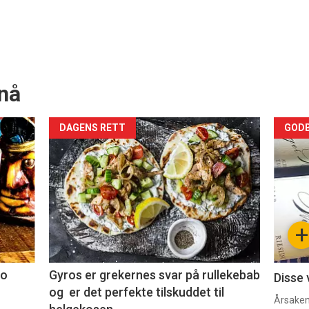
nå
Forsiden
For
DAGENS RETT
GODB
akkurat
akk
nå
nå
-
-
+
2
3
co
Gyros er grekernes svar på rullekebab
Disse 
og er det perfekte tilskuddet til
Årsaken 