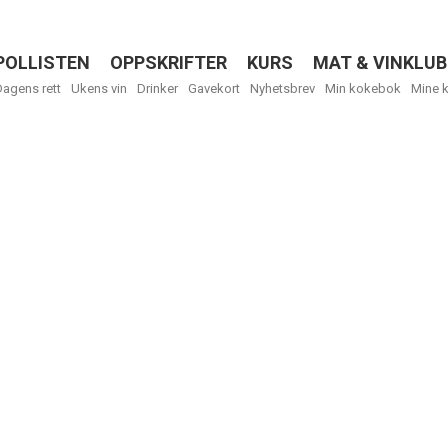
POLLISTEN
OPPSKRIFTER
KURS
MAT & VINKLUB
Menu
Dagens rett
Ukens vin
Drinker
Gavekort
Nyhetsbrev
Min kokebok
Mine 
R