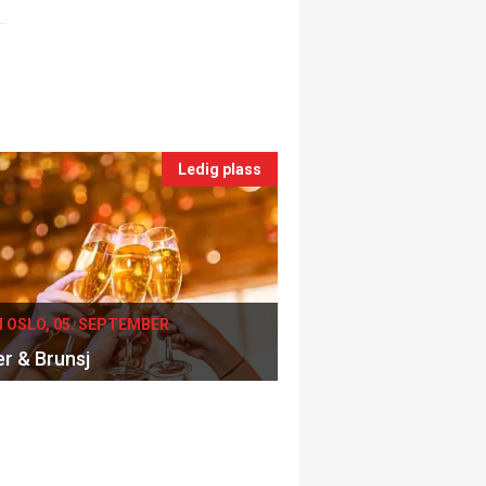
Ledig plass
I OSLO, 05. SEPTEMBER
er & Brunsj