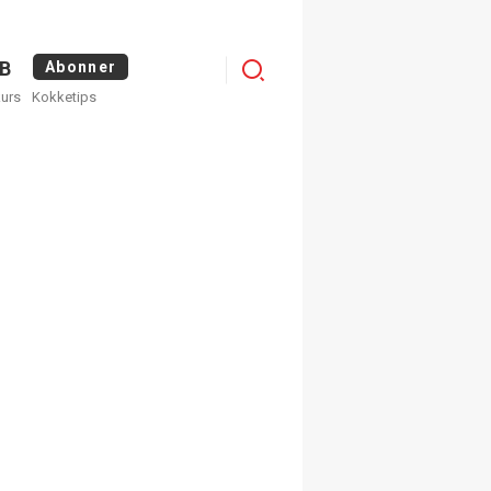
Menu
B
Abonner
kurs
Kokketips
profile
egistrer deg