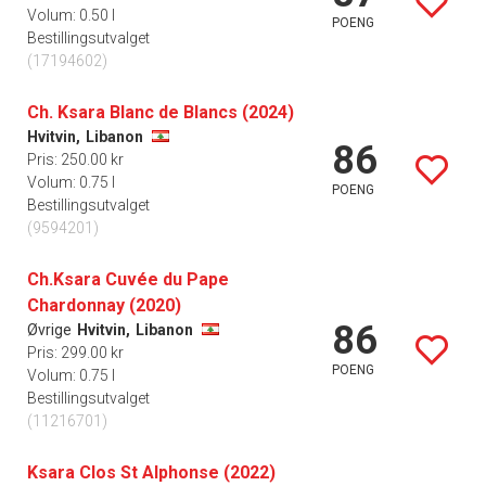
Volum: 0.50 l
POENG
Bestillingsutvalget
(17194602)
Ch. Ksara Blanc de Blancs (2024)
Hvitvin,
Libanon
86
Pris: 250.00 kr
Volum: 0.75 l
POENG
Bestillingsutvalget
(9594201)
Ch.Ksara Cuvée du Pape
Chardonnay (2020)
86
Øvrige
Hvitvin,
Libanon
Pris: 299.00 kr
POENG
Volum: 0.75 l
Bestillingsutvalget
(11216701)
Ksara Clos St Alphonse (2022)