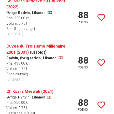
Ch. Ksara Réserve du Couvent
(2022)
88
Øvrige
Rødvin,
Libanon
Pris: 235.00 kr
POENG
Volum: 0.75 l
Bestillingsutvalget
(4013701)
Cuvee du Troisieme Millenaire
2001 (2001)
(utsolgt)
88
Rødvin, Øvrig rødvin,
Libanon
Pris: 499.00 kr
POENG
Volum: 0.75 l
Spesialutvalg
(9489801)
Ch.Ksara Merwah (2024)
Øvrige
Hvitvin,
Libanon
88
Pris: 250.00 kr
Volum: 0.75 l
POENG
Bestillingsutvalget