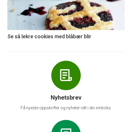
nå
-
6
Se så lekre cookies med blåbær blir
Nyhetsbrev
Få nyeste oppskrifter og nyheter rett i din innboks.