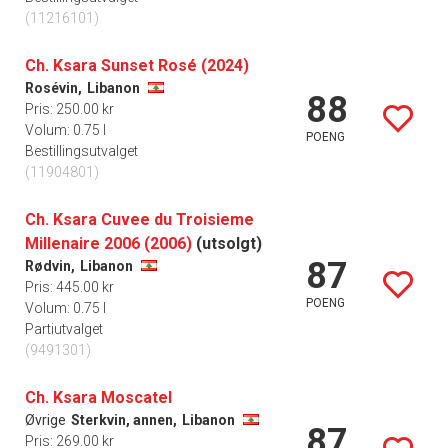
(11216101)
Ch. Ksara Sunset Rosé (2024)
Rosévin,
Libanon
88
Pris: 250.00 kr
Volum: 0.75 l
POENG
Bestillingsutvalget
(11904801)
Ch. Ksara Cuvee du Troisieme
Millenaire 2006 (2006)
(utsolgt)
87
Rødvin,
Libanon
Pris: 445.00 kr
POENG
Volum: 0.75 l
Partiutvalget
(9491301)
Ch. Ksara Moscatel
Øvrige
Sterkvin, annen,
Libanon
87
Pris: 269.00 kr