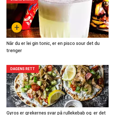
+
Når du er lei gin tonic, er en pisco sour det du
trenger
Forsiden
DAGENS RETT
akkurat
nå
-
2
Gyros er grekernes svar på rullekebab og er det