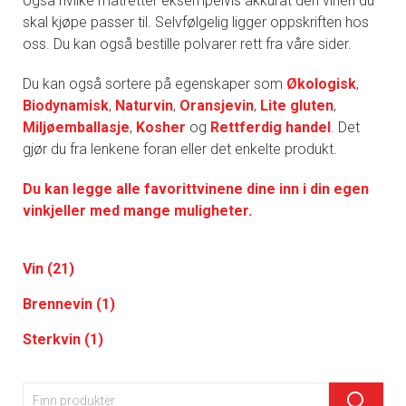
også hvilke matretter eksempelvis akkurat den vinen du
skal kjøpe passer til. Selvfølgelig ligger oppskriften hos
oss. Du kan også bestille polvarer rett fra våre sider.
Du kan også sortere på egenskaper som
Økologisk
,
Biodynamisk
,
Naturvin
,
Oransjevin
,
Lite gluten
,
Miljøemballasje
,
Kosher
og
Rettferdig handel
. Det
gjør du fra lenkene foran eller det enkelte produkt.
Du kan legge alle favorittvinene dine inn i din egen
vinkjeller med mange muligheter.
Vin (21)
Brennevin (1)
Sterkvin (1)