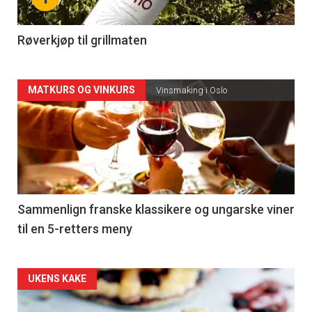
-
4
Røverkjøp til grillmaten
Forsiden
MATKURS OG VINKURS
Vinsmaking i Oslo
akkurat
nå
-
5
Sammenlign franske klassikere og ungarske viner
til en 5-retters meny
Forsiden
UKENS KAKE
akkurat