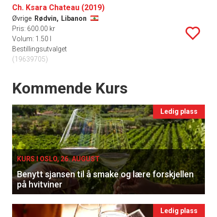
Ch. Ksara Chateau (2019)
Øvrige
Rødvin,
Libanon
Pris: 600.00 kr
Volum: 1.50 l
Bestillingsutvalget
(19639705)
Events
Kommende Kurs
Ledig plass
KURS I OSLO, 26. AUGUST
Benytt sjansen til å smake og lære forskjellen
på hvitviner
Ledig plass