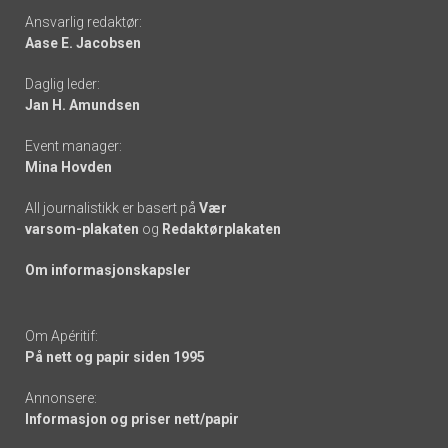
Footer
Ansvarlig redaktør:
Aase E. Jacobsen
-
Daglig leder:
links
Jan H. Amundsen
Event manager:
Mina Hovden
All journalistikk er basert på
Vær
varsom-plakaten
og
Redaktørplakaten
Om informasjonskapsler
Om Apéritif:
På nett og papir siden 1995
Annonsere:
Informasjon og priser nett/papir