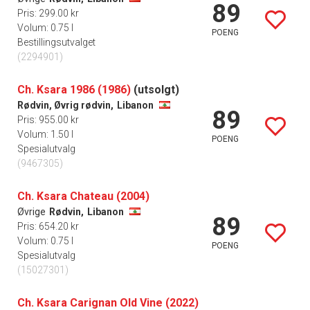
89
Pris: 299.00 kr
Volum: 0.75 l
POENG
Bestillingsutvalget
(2294901)
Ch. Ksara 1986 (1986)
(utsolgt)
Rødvin, Øvrig rødvin,
Libanon
89
Pris: 955.00 kr
Volum: 1.50 l
POENG
Spesialutvalg
(9467305)
Ch. Ksara Chateau (2004)
Øvrige
Rødvin,
Libanon
89
Pris: 654.20 kr
Volum: 0.75 l
POENG
Spesialutvalg
(15027301)
Ch. Ksara Carignan Old Vine (2022)