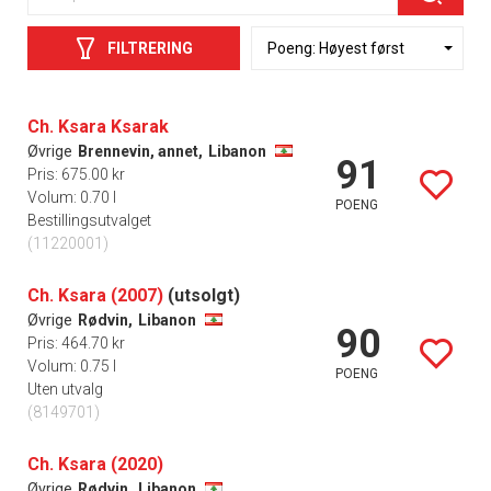
FILTRERING
Ch. Ksara Ksarak
Øvrige
Brennevin, annet,
Libanon
91
Pris: 675.00 kr
Volum: 0.70 l
POENG
Bestillingsutvalget
(11220001)
Ch. Ksara (2007)
(utsolgt)
Øvrige
Rødvin,
Libanon
90
Pris: 464.70 kr
Volum: 0.75 l
POENG
Uten utvalg
(8149701)
Ch. Ksara (2020)
Øvrige
Rødvin,
Libanon