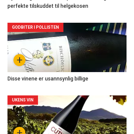
perfekte tilskuddet til helgekosen
Forsiden
GODBITER I POLLISTEN
akkurat
nå
+
-
3
Disse vinene er usannsynlig billige
Forsiden
UKENS VIN
akkurat
nå
+