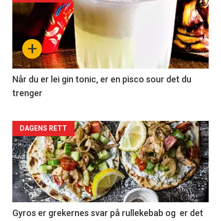
+
Når du er lei gin tonic, er en pisco sour det du
trenger
Forsiden
DAGENS RETT
akkurat
nå
-
2
Gyros er grekernes svar på rullekebab og er det