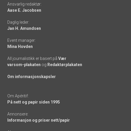
Footer
Ansvarlig redaktør:
Aase E. Jacobsen
-
Daglig leder:
links
Jan H. Amundsen
Event manager:
Mina Hovden
All journalistikk er basert på
Vær
varsom-plakaten
og
Redaktørplakaten
Om informasjonskapsler
Om Apéritif:
På nett og papir siden 1995
Annonsere:
Informasjon og priser nett/papir