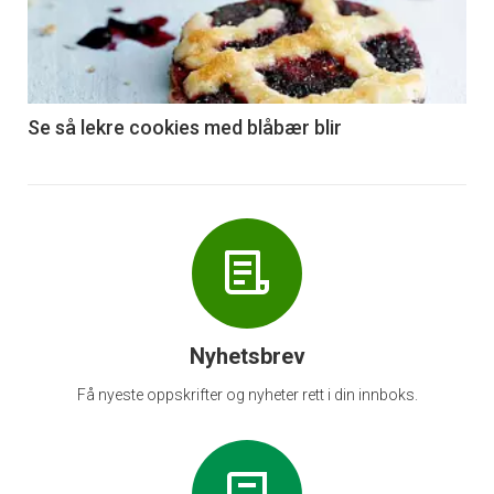
nå
-
6
Se så lekre cookies med blåbær blir
Nyhetsbrev
Få nyeste oppskrifter og nyheter rett i din innboks.