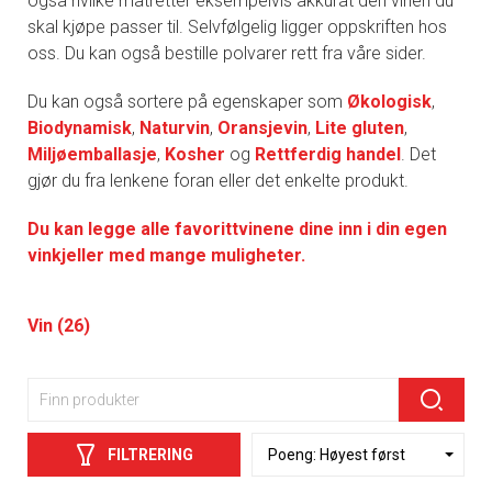
også hvilke matretter eksempelvis akkurat den vinen du
skal kjøpe passer til. Selvfølgelig ligger oppskriften hos
oss. Du kan også bestille polvarer rett fra våre sider.
Du kan også sortere på egenskaper som
Økologisk
,
Biodynamisk
,
Naturvin
,
Oransjevin
,
Lite gluten
,
Miljøemballasje
,
Kosher
og
Rettferdig handel
. Det
gjør du fra lenkene foran eller det enkelte produkt.
Du kan legge alle favorittvinene dine inn i din egen
vinkjeller med mange muligheter.
Vin (26)
FILTRERING