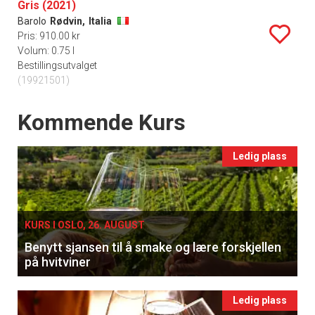
Gris (2021)
Barolo
Rødvin,
Italia
Pris: 910.00 kr
Volum: 0.75 l
Bestillingsutvalget
(19921501)
Events
Kommende Kurs
Ledig plass
KURS I OSLO, 26. AUGUST
Benytt sjansen til å smake og lære forskjellen
på hvitviner
Ledig plass