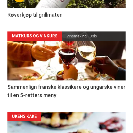
-
4
Røverkjøp til grillmaten
Forsiden
MATKURS OG VINKURS
Vinsmaking i Oslo
akkurat
nå
-
5
Sammenlign franske klassikere og ungarske viner
til en 5-retters meny
Forsiden
UKENS KAKE
akkurat