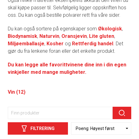
også hvilke matretter eksempelvis akkurat den vinen du
skal kjøpe passer til. Selvfølgelig ligger oppskriften hos
oss. Du kan også bestille polvarer rett fra våre sider.
Du kan også sortere på egenskaper som
Økologisk
,
Biodynamisk
,
Naturvin
,
Oransjevin
,
Lite gluten
,
Miljøemballasje
,
Kosher
og
Rettferdig handel
. Det
gjør du fra lenkene foran eller det enkelte produkt.
Du kan legge alle favorittvinene dine inn i din egen
vinkjeller med mange muligheter.
Vin (12)
FILTRERING