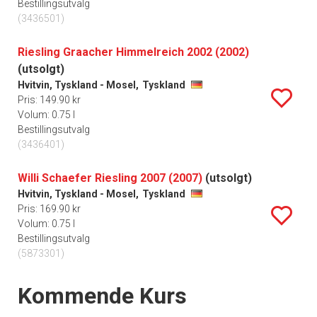
Bestillingsutvalg
(3436501)
Riesling Graacher Himmelreich 2002 (2002)
(utsolgt)
Hvitvin, Tyskland - Mosel,
Tyskland
Pris: 149.90 kr
Volum: 0.75 l
Bestillingsutvalg
(3436401)
Willi Schaefer Riesling 2007 (2007)
(utsolgt)
Hvitvin, Tyskland - Mosel,
Tyskland
Pris: 169.90 kr
Volum: 0.75 l
Bestillingsutvalg
(5873301)
Events
Kommende Kurs