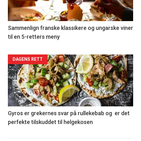
nå
-
5
Sammenlign franske klassikere og ungarske viner
til en 5-retters meny
Forsiden
DAGENS RETT
akkurat
nå
-
6
Gyros er grekernes svar på rullekebab og er det
perfekte tilskuddet til helgekosen