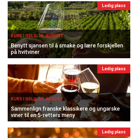
Ledig plass
KURS I OSLO, 26. AUGUST
Benytt sjansen til å smake og lære forskjellen
på hvitviner
Ledig plass
KURS I OSLO, 27. AUGUST
Sammenlign franske klassikere og ungarske
viner til en 5-retters meny
Ledig plass