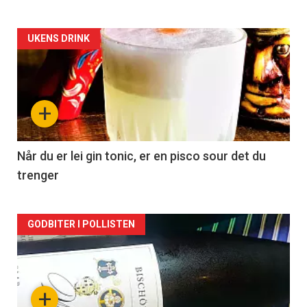
Forsiden
UKENS DRINK
akkurat
nå
+
-
2
Når du er lei gin tonic, er en pisco sour det du
trenger
Forsiden
GODBITER I POLLISTEN
akkurat
nå
+