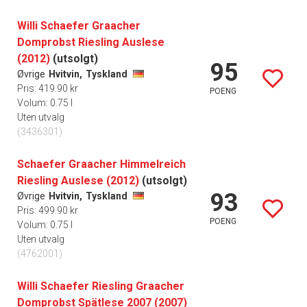
Willi Schaefer Graacher
Domprobst Riesling Auslese
(2012)
(utsolgt)
95
Øvrige
Hvitvin,
Tyskland
Pris: 419.90 kr
POENG
Volum: 0.75 l
Uten utvalg
(3436301)
Schaefer Graacher Himmelreich
Riesling Auslese (2012)
(utsolgt)
93
Øvrige
Hvitvin,
Tyskland
Pris: 499.90 kr
POENG
Volum: 0.75 l
Uten utvalg
(4762001)
Willi Schaefer Riesling Graacher
Domprobst Spätlese 2007 (2007)