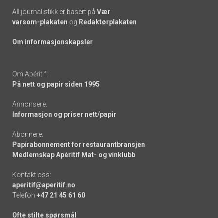
All journalistikk er basert på
Vær
varsom-plakaten
og
Redaktørplakaten
Om informasjonskapsler
Om Apéritif:
På nett og papir siden 1995
Annonsere:
Informasjon og priser nett/papir
Abonnere:
Papirabonnement for restaurantbransjen
Medlemskap Apéritif Mat- og vinklubb
Kontakt oss:
aperitif@aperitif.no
Telefon
+47 21 45 61 60
Ofte stilte spørsmål