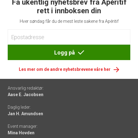
Få ukentlig nyhetsbrev fra Apéritif
rett i innboksen din
Hver søndag får du de mest leste sakene fra Apéritif
Logg på
Les mer om de andre nyhetsbrevene våre her
Footer
Ansvarlig redaktør:
Aase E. Jacobsen
-
Daglig leder:
links
Jan H. Amundsen
Event manager:
Mina Hovden