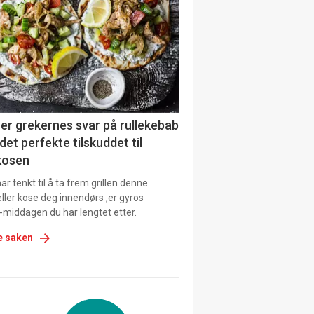
urat
er grekernes svar på rullekebab
det perfekte tilskuddet til
kosen
r tenkt til å ta frem grillen denne
ller kose deg innendørs ,er gyros
-middagen du har lengtet etter.
e saken