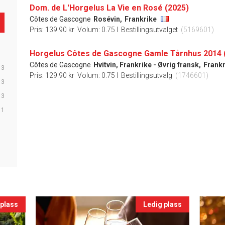
Dom. de L'Horgelus La Vie en Rosé (2025)
Côtes de Gascogne
Rosévin,
Frankrike
Pris: 139.90 kr
Volum: 0.75 l
Bestillingsutvalget
(5169601)
Horgelus Côtes de Gascogne Gamle Tårnhus 2014 
Côtes de Gascogne
Hvitvin, Frankrike - Øvrig fransk,
Frankr
3
Pris: 129.90 kr
Volum: 0.75 l
Bestillingsutvalg
(1746601)
3
3
1
 plass
Ledig plass