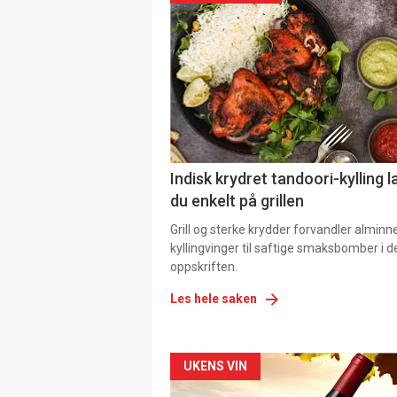
Indisk krydret tandoori-kylling l
du enkelt på grillen
Grill og sterke krydder forvandler alminn
kyllingvinger til saftige smaksbomber i 
oppskriften.
Les hele saken
Forsiden
UKENS VIN