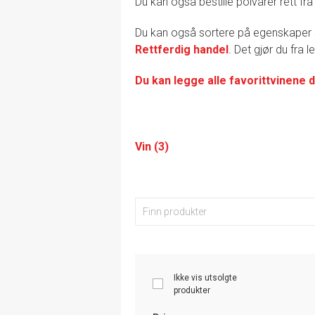
Du kan også bestille polvarer rett fra
Du kan også sortere på egenskape
Rettferdig handel
. Det gjør du fra 
Du kan legge alle favorittvinene d
Vin (3)
Ikke vis utsolgte
produkter