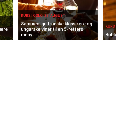
KURS I OSLO, 27. AUGUST
Sammenlign franske klassikere og
KURS 
lære
ungarske viner til en 5-retters
meny
Bobl