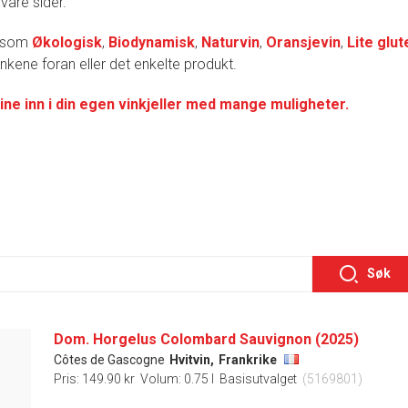
 våre sider.
r som
Økologisk
,
Biodynamisk
,
Naturvin
,
Oransjevin
,
Lite glut
lenkene foran eller det enkelte produkt.
ine inn i din egen vinkjeller med mange muligheter.
Søk
Dom. Horgelus Colombard Sauvignon (2025)
Côtes de Gascogne
Hvitvin,
Frankrike
Pris: 149.90 kr
Volum: 0.75 l
Basisutvalget
(5169801)