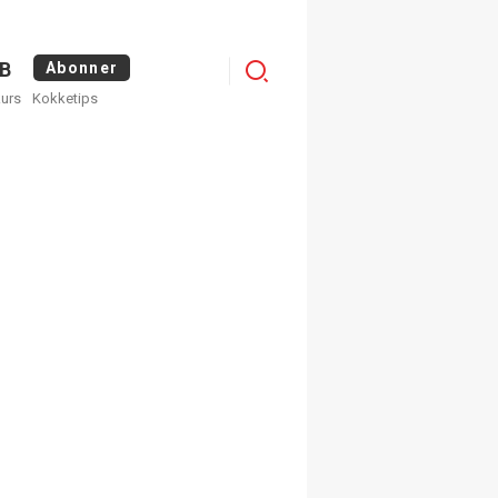
Logg
B
Abonner
kurs
Kokketips
inn