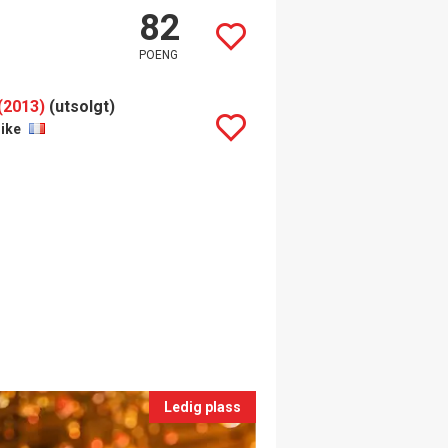
82
POENG
(2013)
(utsolgt)
ike
Ledig plass