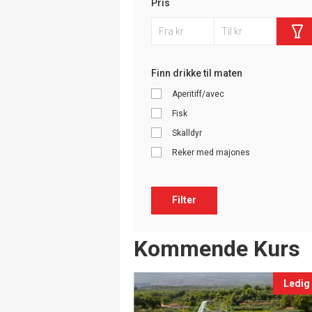
Pris
Finn drikke til maten
Aperitiff/avec
Fisk
Skalldyr
Reker med majones
Filter
Events
Kommende Kurs
Ledig