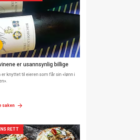
urat
vinene er usannsynlig billige
er knyttet til eieren som får sin «lønn i
en».
e saken
siden
NS RETT