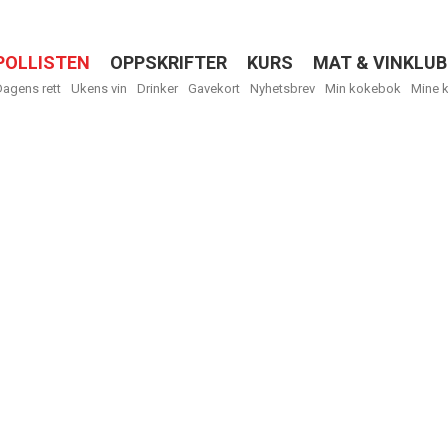
POLLISTEN
OPPSKRIFTER
KURS
MAT & VINKLUB
Menu
Dagens rett
Ukens vin
Drinker
Gavekort
Nyhetsbrev
Min kokebok
Mine 