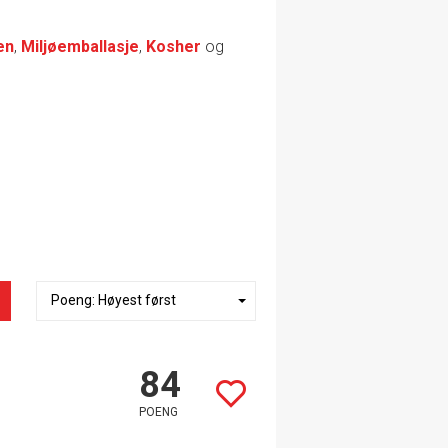
en
,
Miljøemballasje
,
Kosher
og
84
POENG