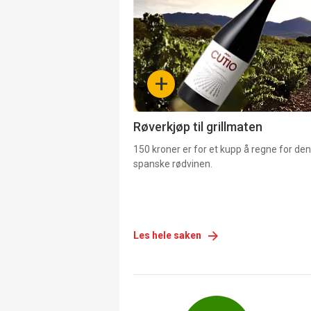
akkurat
nå
-
+
4
Røverkjøp til grillmaten
150 kroner er for et kupp å regne for de
spanske rødvinen.
Les hele saken