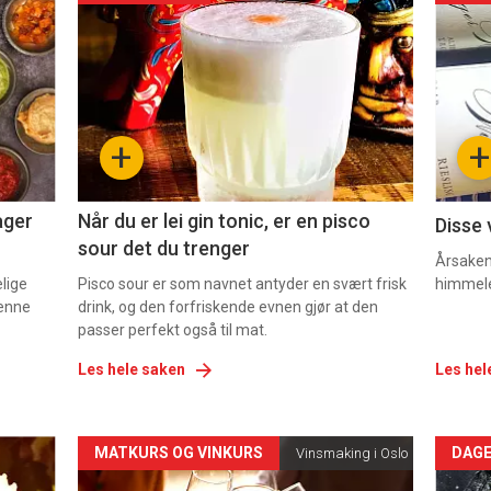
akkurat
akk
nå
nå
-
-
+
+
2
3
ager
Når du er lei gin tonic, er en pisco
Disse 
sour det du trenger
Årsaken 
elige
Pisco sour er som navnet antyder en svært frisk
himmel
denne
drink, og den forfriskende evnen gjør at den
passer perfekt også til mat.
Les hele saken
Les hel
Forsiden
For
MATKURS OG VINKURS
DAGE
Vinsmaking i Oslo