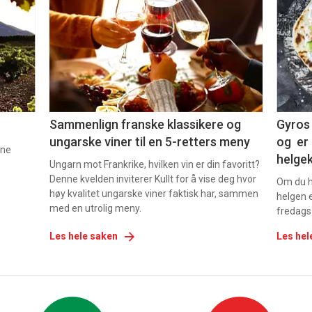
akkurat
akk
nå
nå
-
-
5
6
Sammenlign franske klassikere og
Gyros 
ungarske viner til en 5-retters meny
og er 
nne
helge
Ungarn mot Frankrike, hvilken vin er din favoritt?
Denne kvelden inviterer Kullt for å vise deg hvor
Om du ha
høy kvalitet ungarske viner faktisk har, sammen
helgen e
med en utrolig meny.
fredags
Les hele saken
Les hel