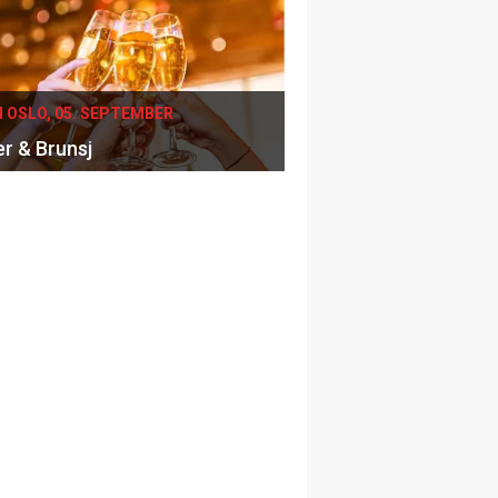
I OSLO, 05. SEPTEMBER
er & Brunsj