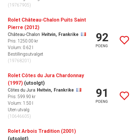
(19767905)
Rolet Château-Chalon Puits Saint
Pierre (2012)
92
Château-Chalon
Hvitvin,
Frankrike
Pris: 1250.00 kr
POENG
Volum: 0.62 l
Bestillingsutvalget
(19768201)
Rolet Côtes du Jura Chardonnay
(1997)
(utsolgt)
91
Côtes du Jura
Hvitvin,
Frankrike
Pris: 599.90 kr
POENG
Volum: 1.50 l
Uten utvalg
(10646605)
Rolet Arbois Tradition (2001)
(utsolgt)