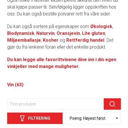
også hvilke matretter eksempelvis akkurat den vinen du
skal kjøpe passer til. Selvfølgelig ligger oppskriften hos
oss. Du kan også bestille polvarer rett fra våre sider.
Du kan også sortere på egenskaper som
Økologisk
,
Biodynamisk
,
Naturvin
,
Oransjevin
,
Lite gluten
,
Miljøemballasje
,
Kosher
og
Rettferdig handel
. Det
gjør du fra lenkene foran eller det enkelte produkt.
Du kan legge alle favorittvinene dine inn i din egen
vinkjeller med mange muligheter.
Vin (63)
FILTRERING