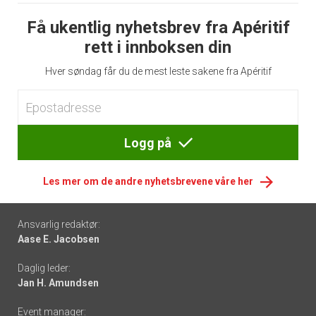
Få ukentlig nyhetsbrev fra Apéritif
rett i innboksen din
Hver søndag får du de mest leste sakene fra Apéritif
Logg på
Les mer om de andre nyhetsbrevene våre her
Footer
Ansvarlig redaktør:
Aase E. Jacobsen
-
Daglig leder:
links
Jan H. Amundsen
Event manager: