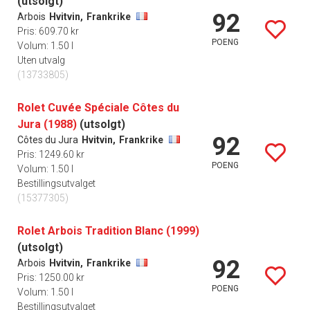
(utsolgt)
92
Arbois
Hvitvin,
Frankrike
Pris: 609.70 kr
POENG
Volum: 1.50 l
Uten utvalg
(13733805)
Rolet Cuvée Spéciale Côtes du
Jura (1988)
(utsolgt)
92
Côtes du Jura
Hvitvin,
Frankrike
Pris: 1249.60 kr
POENG
Volum: 1.50 l
Bestillingsutvalget
(15377305)
Rolet Arbois Tradition Blanc (1999)
(utsolgt)
92
Arbois
Hvitvin,
Frankrike
Pris: 1250.00 kr
POENG
Volum: 1.50 l
Bestillingsutvalget