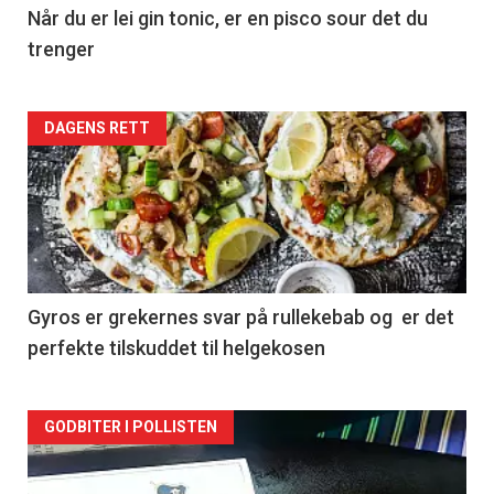
Når du er lei gin tonic, er en pisco sour det du
trenger
Forsiden
DAGENS RETT
akkurat
nå
-
2
Gyros er grekernes svar på rullekebab og er det
perfekte tilskuddet til helgekosen
Forsiden
GODBITER I POLLISTEN
akkurat