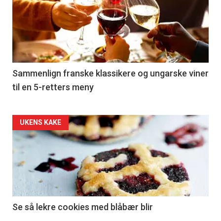
akkurat
nå
-
5
Sammenlign franske klassikere og ungarske viner
til en 5-retters meny
Forsiden
UKENS KAKE
akkurat
nå
-
6
Se så lekre cookies med blåbær blir