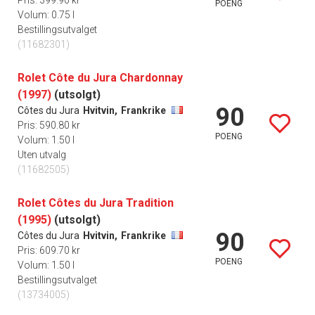
Pris: 399.90 kr
POENG
Volum: 0.75 l
Bestillingsutvalget
(11682301)
Rolet Côte du Jura Chardonnay
(1997)
(utsolgt)
90
Côtes du Jura
Hvitvin,
Frankrike
Pris: 590.80 kr
POENG
Volum: 1.50 l
Uten utvalg
(11682505)
Rolet Côtes du Jura Tradition
(1995)
(utsolgt)
90
Côtes du Jura
Hvitvin,
Frankrike
Pris: 609.70 kr
POENG
Volum: 1.50 l
Bestillingsutvalget
(13734005)