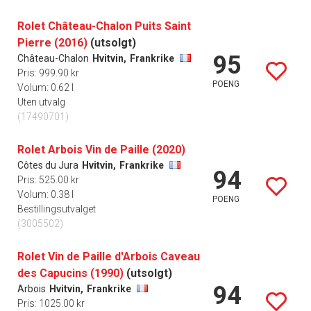
Rolet Château-Chalon Puits Saint
Pierre (2016)
(utsolgt)
95
Château-Chalon
Hvitvin,
Frankrike
Pris: 999.90 kr
POENG
Volum: 0.62 l
Uten utvalg
(17490701)
Rolet Arbois Vin de Paille (2020)
Côtes du Jura
Hvitvin,
Frankrike
94
Pris: 525.00 kr
Volum: 0.38 l
POENG
Bestillingsutvalget
(3005502)
Rolet Vin de Paille d'Arbois Caveau
des Capucins (1990)
(utsolgt)
94
Arbois
Hvitvin,
Frankrike
Pris: 1025.00 kr