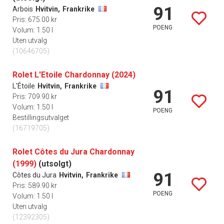
91
Arbois
Hvitvin,
Frankrike
Pris: 675.00 kr
POENG
Volum: 1.50 l
Uten utvalg
(10646705)
Rolet L'Etoile Chardonnay (2024)
L'Étoile
Hvitvin,
Frankrike
91
Pris: 709.90 kr
Volum: 1.50 l
POENG
Bestillingsutvalget
(16719705)
Rolet Côtes du Jura Chardonnay
(1999)
(utsolgt)
91
Côtes du Jura
Hvitvin,
Frankrike
Pris: 589.90 kr
POENG
Volum: 1.50 l
Uten utvalg
(12392305)