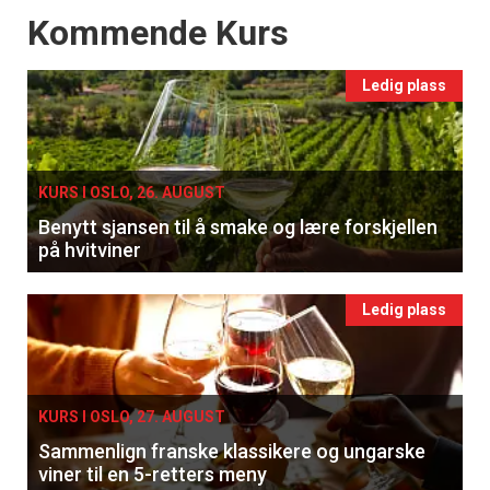
Events
Kommende Kurs
Ledig plass
KURS I OSLO, 26. AUGUST
Benytt sjansen til å smake og lære forskjellen
på hvitviner
Ledig plass
KURS I OSLO, 27. AUGUST
Sammenlign franske klassikere og ungarske
viner til en 5-retters meny