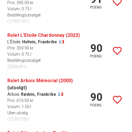
Pris: 395.00 kr
POENG
Volum: 0.75 l
Bestillingsutvalget
(17491101)
Rolet L'Etoile Chardonnay (2023)
L'Étoile
Hvitvin,
Frankrike
90
Pris: 359.90 kr
Volum: 0.75 l
POENG
Bestillingsutvalget
(3006301)
Rolet Arbois Mémorial (2000)
(utsolgt)
90
Arbois
Rødvin,
Frankrike
Pris: 610.00 kr
POENG
Volum: 1.50 l
Uten utvalg
(12392705)