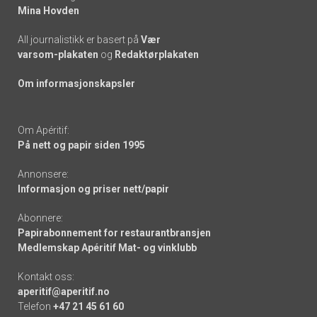
Mina Hovden
All journalistikk er basert på
Vær
varsom-plakaten
og
Redaktørplakaten
Om informasjonskapsler
Om Apéritif:
På nett og papir siden 1995
Annonsere:
Informasjon og priser nett/papir
Abonnere:
Papirabonnement for restaurantbransjen
Medlemskap Apéritif Mat- og vinklubb
Kontakt oss:
aperitif@aperitif.no
Telefon
+47 21 45 61 60