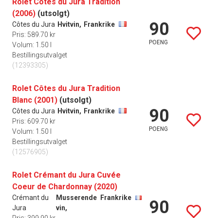
Rolet Côtes du Jura Tradition
(2006)
(utsolgt)
90
Côtes du Jura
Hvitvin,
Frankrike
Pris: 589.70 kr
POENG
Volum: 1.50 l
Bestillingsutvalget
(12393305)
Rolet Côtes du Jura Tradition
Blanc (2001)
(utsolgt)
90
Côtes du Jura
Hvitvin,
Frankrike
Pris: 609.70 kr
POENG
Volum: 1.50 l
Bestillingsutvalget
(12576905)
Rolet Crémant du Jura Cuvée
Coeur de Chardonnay (2020)
Crémant du
Musserende
Frankrike
90
Jura
vin,