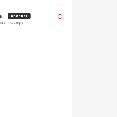
Logg
B
Abonner
kurs
Kokketips
inn