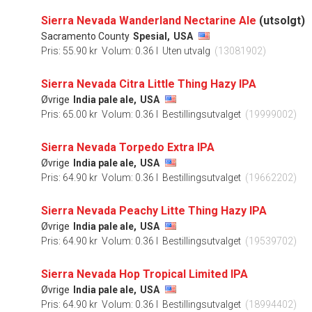
Sierra Nevada Wanderland Nectarine Ale
(utsolgt)
Sacramento County
Spesial,
USA
Pris: 55.90 kr
Volum: 0.36 l
Uten utvalg
(13081902)
Sierra Nevada Citra Little Thing Hazy IPA
Øvrige
India pale ale,
USA
Pris: 65.00 kr
Volum: 0.36 l
Bestillingsutvalget
(19999002)
Sierra Nevada Torpedo Extra IPA
Øvrige
India pale ale,
USA
Pris: 64.90 kr
Volum: 0.36 l
Bestillingsutvalget
(19662202)
Sierra Nevada Peachy Litte Thing Hazy IPA
Øvrige
India pale ale,
USA
Pris: 64.90 kr
Volum: 0.36 l
Bestillingsutvalget
(19539702)
Sierra Nevada Hop Tropical Limited IPA
Øvrige
India pale ale,
USA
Pris: 64.90 kr
Volum: 0.36 l
Bestillingsutvalget
(18994402)