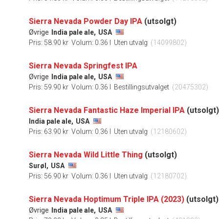
Sierra Nevada Powder Day IPA
(utsolgt)
Øvrige
India pale ale,
USA
Pris: 58.90 kr
Volum: 0.36 l
Uten utvalg
(14099802)
Sierra Nevada Springfest IPA
Øvrige
India pale ale,
USA
Pris: 59.90 kr
Volum: 0.36 l
Bestillingsutvalget
(20475302)
Sierra Nevada Fantastic Haze Imperial IPA
(utsolgt)
India pale ale,
USA
Pris: 63.90 kr
Volum: 0.36 l
Uten utvalg
(12180602)
Sierra Nevada Wild Little Thing
(utsolgt)
Surøl,
USA
Pris: 56.90 kr
Volum: 0.36 l
Uten utvalg
(12180702)
Sierra Nevada Hoptimum Triple IPA (2023)
(utsolgt)
Øvrige
India pale ale,
USA