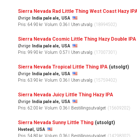
Sierra Nevada Rad Little Thing West Coast Hazy IP
Øvrige
India pale ale,
USA
Pris: 64.90 kr
Volum: 0.36 l
Uten utvalg
(18994502)
Sierra Nevada Cosmic Little Thing Hazy Double IPA
Øvrige
India pale ale,
USA
Pris: 99.90 kr
Volum: 0.57 l
Uten utvalg
(17007301)
Sierra Nevada Tropical Little Thing IPA
(utsolgt)
Øvrige
India pale ale,
USA
Pris: 63.90 kr
Volum: 0.36 l
Uten utvalg
(15759402)
Sierra Nevada Juicy Little Thing Hazy IPA
Øvrige
India pale ale,
USA
Pris: 62.00 kr
Volum: 0.36 l
Bestillingsutvalget
(15609202)
Sierra Nevada Sunny Little Thing
(utsolgt)
Hveteøl,
USA
Pris: 54.80 kr
Volum: 0.36 l
Bestillingsutvalget
(14298302)