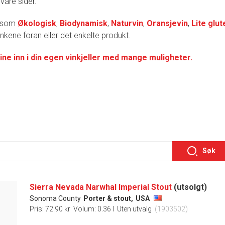
 våre sider.
r som
Økologisk
,
Biodynamisk
,
Naturvin
,
Oransjevin
,
Lite glut
lenkene foran eller det enkelte produkt.
ine inn i din egen vinkjeller med mange muligheter.
Søk
Sierra Nevada Narwhal Imperial Stout
(utsolgt)
Sonoma County
Porter & stout,
USA
Pris: 72.90 kr
Volum: 0.36 l
Uten utvalg
(1903502)