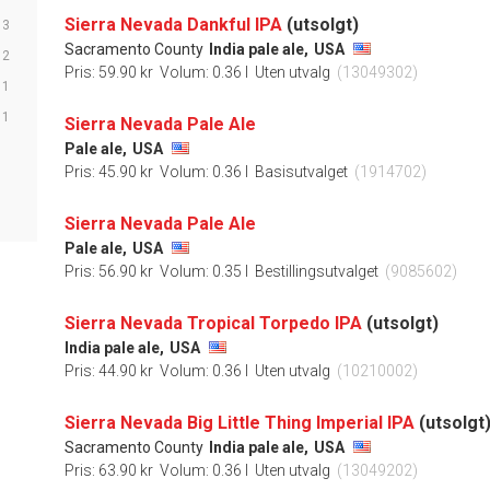
Sierra Nevada Dankful IPA
(utsolgt)
3
Sacramento County
India pale ale,
USA
2
Pris: 59.90 kr
Volum: 0.36 l
Uten utvalg
(13049302)
1
1
Sierra Nevada Pale Ale
Pale ale,
USA
Pris: 45.90 kr
Volum: 0.36 l
Basisutvalget
(1914702)
Sierra Nevada Pale Ale
Pale ale,
USA
Pris: 56.90 kr
Volum: 0.35 l
Bestillingsutvalget
(9085602)
Sierra Nevada Tropical Torpedo IPA
(utsolgt)
India pale ale,
USA
Pris: 44.90 kr
Volum: 0.36 l
Uten utvalg
(10210002)
Sierra Nevada Big Little Thing Imperial IPA
(utsolgt
Sacramento County
India pale ale,
USA
Pris: 63.90 kr
Volum: 0.36 l
Uten utvalg
(13049202)