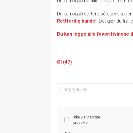
Du kan også bestille polvarer rett fra
Du kan også sortere på egenskape
Rettferdig handel
. Det gjør du fra 
Du kan legge alle favorittvinene d
Øl (47)
Ikke vis utsolgte
produkter