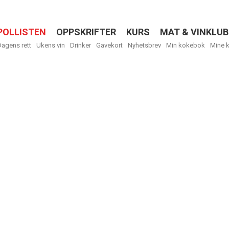
POLLISTEN
OPPSKRIFTER
KURS
MAT & VINKLUB
Menu
Dagens rett
Ukens vin
Drinker
Gavekort
Nyhetsbrev
Min kokebok
Mine 