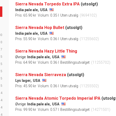
Sierra Nevada Torpedo Extra IPA
(utsolgt)
India pale ale,
USA
Pris: 65.90 kr
Volum: 0.35 l
Uten utvalg
(9694102)
Sierra Nevada Hop Bullet
(utsolgt)
India pale ale,
USA
30
Pris: 55.90 kr
Volum: 0.36 l
Uten utvalg
(11255602)
10
7
Sierra Nevada Hazy Little Thing
5
Øvrige
India pale ale,
USA
Pris: 64.90 kr
Volum: 0.36 l
Bestillingsutvalget
(11255702)
5
5
Sierra Nevada Sierraveza
(utsolgt)
5
Lys lager,
USA
5
Pris: 45.90 kr
Volum: 0.36 l
Uten utvalg
(11255502)
4
Sierra Nevada Atomic Torpedo Imperial IPA
(utsolg
4
Øvrige
India pale ale,
USA
4
Pris: 99.90 kr
Volum: 0.57 l
Bestillingsutvalget
(14271501)
4