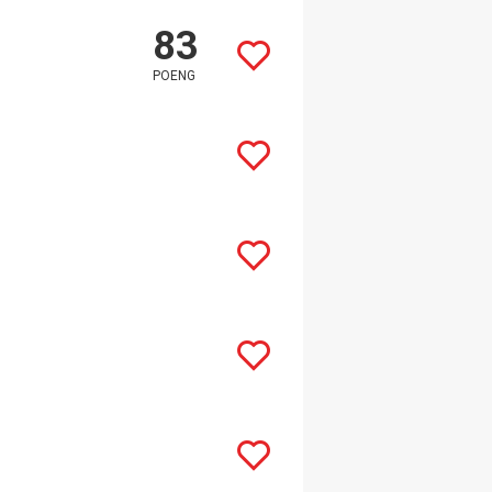
83
POENG