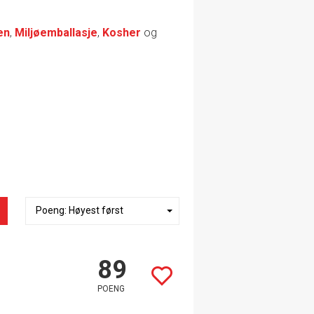
en
,
Miljøemballasje
,
Kosher
og
89
POENG