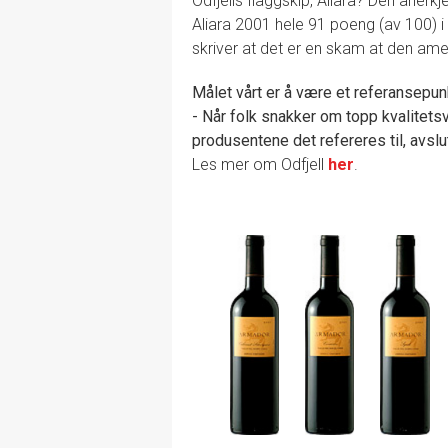
Odfjells flaggskip, Aliara? Den aner
Aliara 2001 hele 91 poeng (av 100) i 
skriver at det er en skam at den ame
Målet vårt er å være et referansepunk
- Når folk snakker om topp kvalitetsv
produsentene det refereres til, avslu
Les mer om Odfjell
her
.