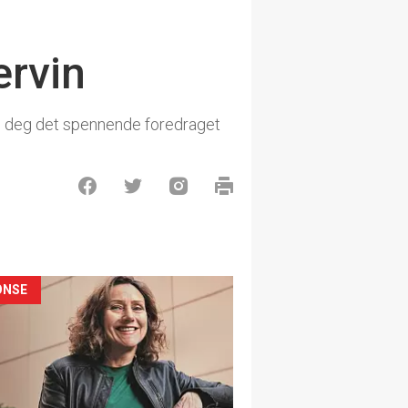
ervin
med deg det spennende foredraget
ONSE