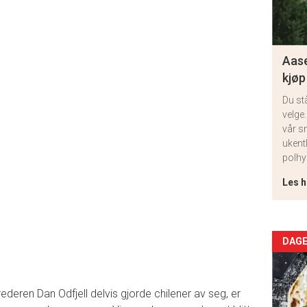
Aase
kjøp
Du st
velge.
vår s
ukent
polhy
Les h
Arti
DAGE
deta
ederen Dan Odfjell delvis gjorde chilener av seg, er
-