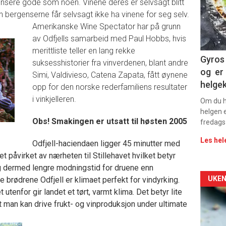
sere gode som noen. Vinene deres er selvsagt blitt
 bergenserne får selvsagt ikke ha vinene for seg selv.
sec
Amerikanske Wine Spectator har på grunn
11
av Odfjells samarbeid med Paul Hobbs, hvis
merittliste teller en lang rekke
Gyros 
suksesshistorier fra vinverdenen, blant andre
og er 
Simi, Valdivieso, Catena Zapata, fått øynene
helge
opp for den norske rederfamiliens resultater
i vinkjelleren.
Om du ha
helgen e
Obs! Smakingen er utsatt til høsten 2005
fredags
Les hel
Odfjell-haciendaen ligger 45 minutter med
et påvirket av nærheten til Stillehavet hvilket betyr
g dermed lengre modningstid for druene enn
Arti
UKEN
e brødrene Odfjell er klimaet perfekt for vindyrking.
enfor gir landet et tørt, varmt klima. Det betyr lite
deta
at man kan drive frukt- og vinproduksjon under ultimate
-