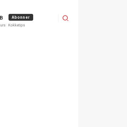
Logg
B
Abonner
kurs
Kokketips
inn
egistrer deg