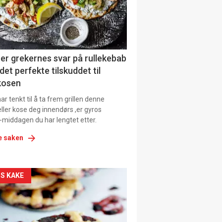
tion
er grekernes svar på rullekebab
det perfekte tilskuddet til
kosen
r tenkt til å ta frem grillen denne
ller kose deg innendørs ,er gyros
-middagen du har lengtet etter.
e saken
kler
S KAKE
il