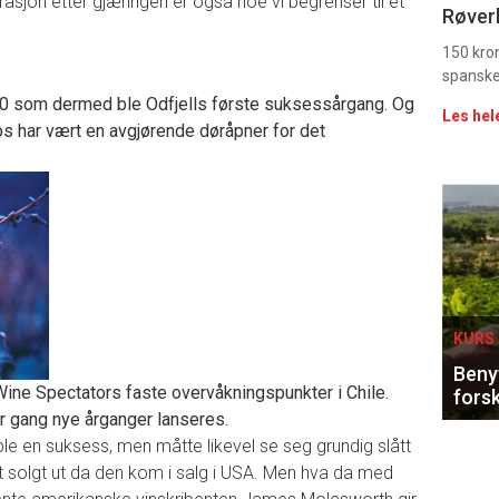
rasjon etter gjæringen er også noe vi begrenser til et
Uke
Røverk
vin
150 kron
spanske
00 som dermed ble Odfjells første suksessårgang. Og
Les hel
 har vært en avgjørende døråpner for det
Eve
sing
KURS 
Benyt
Wine Spectators faste overvåkningspunkter i Chile.
forsk
 gang nye årganger lanseres.
 en suksess, men måtte likevel se seg grundig slått
 solgt ut da den kom i salg i USA. Men hva da med