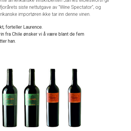
kjente amerikanske vinskribenten James Molesworth gir
fjorårets siste nettutgave av "Wine Spectator", og
rikanske importøren ikke tar inn denne vinen.
t, forteller Laurence.
in fra Chile ønsker vi å være blant de fem
tter han.