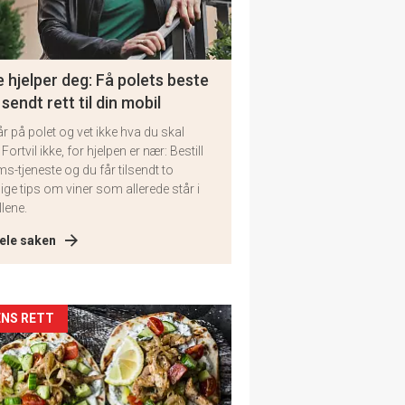
 hjelper deg: Få polets beste
 sendt rett til din mobil
år på polet og vet ikke hva du skal
 Fortvil ikke, for hjelpen er nær: Bestill
ms-tjeneste og du får tilsendt to
lige tips om viner som allerede står i
llene.
ele saken
kler
NS RETT
il