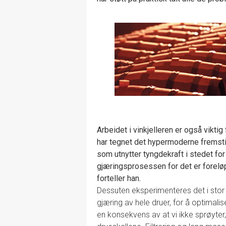
Arbeidet i vinkjelleren er også vikti
har tegnet det hypermoderne fremsti
som utnytter tyngdekraft i stedet fo
gjæringsprosessen for det er forelø
forteller han.
Dessuten eksperimenteres det i stor s
gjæring av hele druer, for å optimali
en konsekvens av at vi ikke sprøyter,