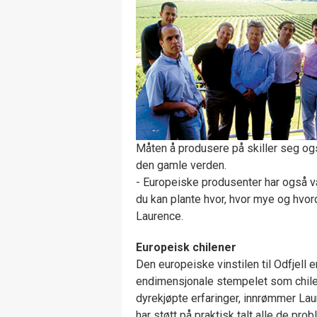
Måten å produsere på skiller seg også
den gamle verden.
- Europeiske produsenter har også v
du kan plante hvor, hvor mye og hvord
Laurence.
Europeisk chilener
Den europeiske vinstilen til Odfjell 
endimensjonale stempelet som chilensk
dyrekjøpte erfaringer, innrømmer Laur
har støtt på praktisk talt alle de pr