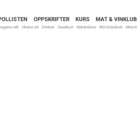
POLLISTEN
OPPSKRIFTER
KURS
MAT & VINKLUB
Menu
Dagens rett
Ukens vin
Drinker
Gavekort
Nyhetsbrev
Min kokebok
Mine 
R