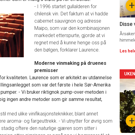
+
- I 1996 startet gullalderen for
11
chilensk vin. Det faktum at vi hadde
cabernet sauvignon og adresse
Dag
Disse 
Maipo, som var den kombinasjonen
rett
Årsaken 
markedet etterspurte, gjorde at vi
himmel
regnet med å kunne henge oss på
2
den bølgen, forklarer Laurence.
Les hel
Moderne vinmaking på druenes
premisser
Arti
UKEN
g for kvaliteten. Laurence som er arkitekt av utdannelse
llingsanlegget som var det første i hele Sør-Amerika
deta
r pumper. - Vi bruker riktignok pump-over-metoden i
-
pig ingen andre metoder som gir samme resultat,
sec
til med ulike vinifikasjonsteknikker, blant annet
+
sere aroma- og fargeuttrekk. - Vi utnytter for øvrig som
11
 stadig oftere den naturlige gjæren som sitter i