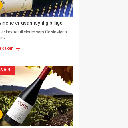
ens
vinene er usannsynlig billige
er knyttet til eieren som får sin «lønn i
en».
e saken
kler
S VIN
il
tion