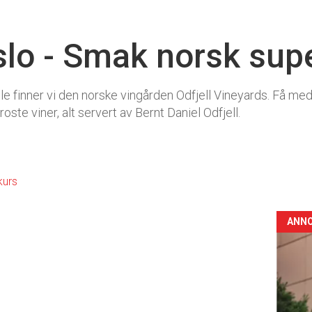
Oslo - Smak norsk sup
ile finner vi den norske vingården Odfjell Vineyards. Få 
oste viner, alt servert av Bernt Daniel Odfjell.
5
kurs
ANN