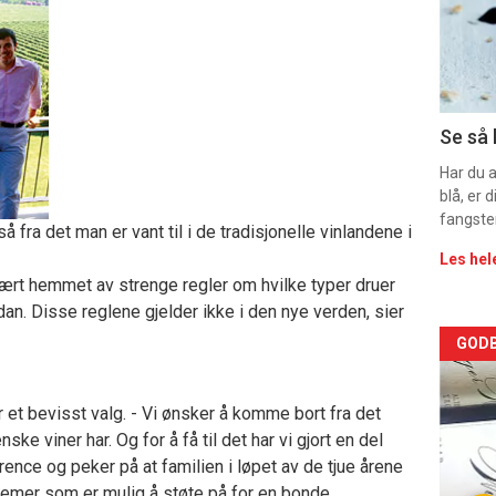
sec
11
Dag
Se så 
rett
Har du 
blå, er
fangste
 fra det man er vant til i de tradisjonelle vinlandene i
Les hel
ært hemmet av strenge regler om hvilke typer druer
an. Disse reglene gjelder ikke i den nye verden, sier
Arti
GODB
deta
er et bevisst valg. - Vi ønsker å komme bort fra det
-
e viner har. Og for å få til det har vi gjort en del
ence og peker på at familien i løpet av de tjue årene
sec
oblemer som er mulig å støte på for en bonde.