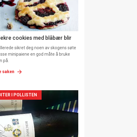
tion
ens
lekre cookies med blåbær blir
allerede sikret deg noen av skogens søte
 disse minipaiene en god måte å bruke
n på.
e saken
kler
ITER I POLLISTEN
il
tion