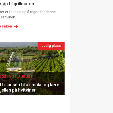
ns
jøp til grillmaten
er er for et kupp å regne for denne
 rødvinen.
e saken
nts
Ledig plass
le
I OSLO, 26. AUGUST
t sjansen til å smake og lære
jellen på hvitviner