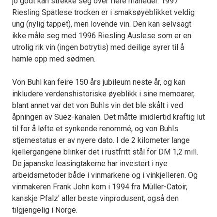
jo godt kan strekke seg over flere måneder. 1997
Riesling Spätlese trocken er i smaksøyeblikket veldig
ung (nylig tappet), men lovende vin. Den kan selvsagt
ikke måle seg med 1996 Riesling Auslese som er en
utrolig rik vin (ingen botrytis) med deilige syrer til å
hamle opp med sødmen.
Von Buhl kan feire 150 års jubileum neste år, og kan
inkludere verdenshistoriske øyeblikk i sine memoarer,
blant annet var det von Buhls vin det ble skålt i ved
åpningen av Suez-kanalen. Det måtte imidlertid kraftig lut
til for å løfte et synkende renommé, og von Buhls
stjernestatus er av nyere dato. I de 2 kilometer lange
kjellergangene blinker det i rustfritt stål for DM 1,2 mill.
De japanske leasingtakerne har investert i nye
arbeidsmetoder både i vinmarkene og i vinkjelleren. Og
vinmakeren Frank John kom i 1994 fra Müller-Catoir,
kanskje Pfalz' aller beste vinprodusent, også den
tilgjengelig i Norge.