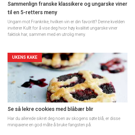
5
Sammenlign franske klassikere og ungarske viner
til en 5-retters meny
Ungarn mot Frankrike, hvilken vin er din favoritt? Denne kvelden
inviterer Kullt for å vise deg hvor høy kvalitet ungarske viner
faktisk har, sammen med en utrolig meny.
Forsiden
UKENS KAKE
akkurat
nå
-
6
Se så lekre cookies med blåbær blir
Har du allerede sikret deg noen av skogens søte blå, er disse
minipaiene en god måte å bruke fangsten på.