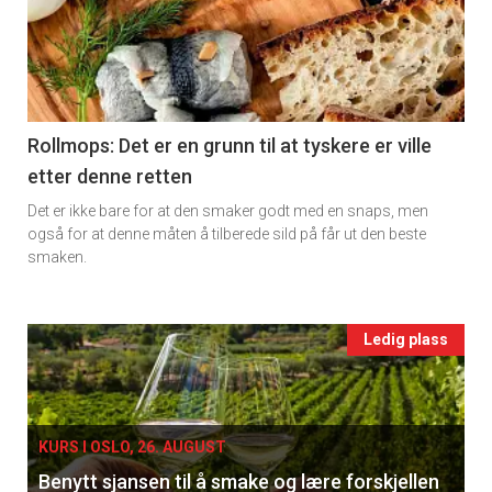
detail
-
section
11
Rollmops: Det er en grunn til at tyskere er ville
etter denne retten
Ukens
Det er ikke bare for at den smaker godt med en snaps, men
vin
også for at denne måten å tilberede sild på får ut den beste
smaken.
Events
Ledig plass
single
KURS I OSLO, 26. AUGUST
Benytt sjansen til å smake og lære forskjellen