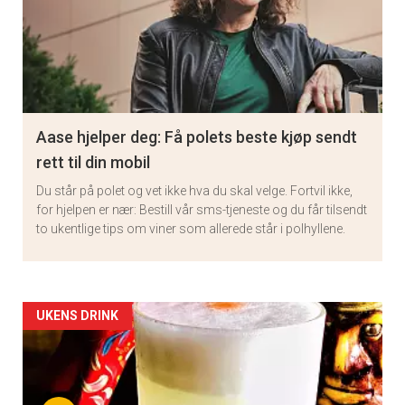
Aase hjelper deg: Få polets beste kjøp sendt
rett til din mobil
Du står på polet og vet ikke hva du skal velge. Fortvil ikke,
for hjelpen er nær: Bestill vår sms-tjeneste og du får tilsendt
to ukentlige tips om viner som allerede står i polhyllene.
Artikler
UKENS DRINK
detail
-