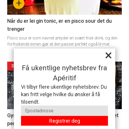
+
section
11
Når du er lei gin tonic, er en pisco sour det du
trenger
Pisco sour er som navnet antyder en svært frisk drink, og den
forfriskende evnen gjør at den passer perfekt også til mat.
×
Artikler
DAGENS RETT
Få ukentlige nyhetsbrev fra
Apéritif
detail
Vi tilbyr flere ukentlige nyhetsbrev. Du
-
kan fritt velge hvilke du ønsker å få
tilsendt.
section
11
Gyros er grekernes svar på rullekebab og er det
Registrer deg
perfekte tilskuddet til helgekosen
Dagens