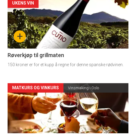
Forsiden
UKENS VIN
akkurat
nå
+
-
4
Røverkjøp til grillmaten
150 kroner er for et kupp å regne for denne spanske rødvinen.
Forsiden
MATKURS OG VINKURS
Vinsmaking i Oslo
akkurat
nå
-