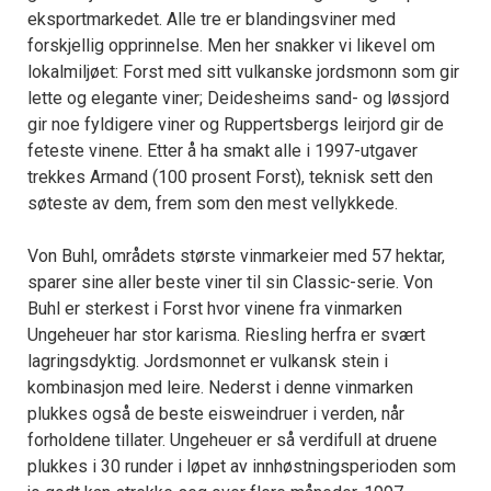
eksportmarkedet. Alle tre er blandingsviner med
forskjellig opprinnelse. Men her snakker vi likevel om
lokalmiljøet: Forst med sitt vulkanske jordsmonn som gir
lette og elegante viner; Deidesheims sand- og løssjord
gir noe fyldigere viner og Ruppertsbergs leirjord gir de
feteste vinene. Etter å ha smakt alle i 1997-utgaver
trekkes Armand (100 prosent Forst), teknisk sett den
søteste av dem, frem som den mest vellykkede.
Von Buhl, områdets største vinmarkeier med 57 hektar,
sparer sine aller beste viner til sin Classic-serie. Von
Buhl er sterkest i Forst hvor vinene fra vinmarken
Ungeheuer har stor karisma. Riesling herfra er svært
lagringsdyktig. Jordsmonnet er vulkansk stein i
kombinasjon med leire. Nederst i denne vinmarken
plukkes også de beste eisweindruer i verden, når
forholdene tillater. Ungeheuer er så verdifull at druene
plukkes i 30 runder i løpet av innhøstningsperioden som