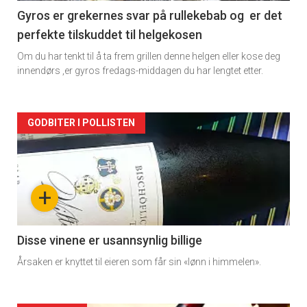
2
Gyros er grekernes svar på rullekebab og er det
perfekte tilskuddet til helgekosen
Om du har tenkt til å ta frem grillen denne helgen eller kose deg
innendørs ,er gyros fredags-middagen du har lengtet etter.
Forsiden
GODBITER I POLLISTEN
akkurat
nå
+
-
3
Disse vinene er usannsynlig billige
Årsaken er knyttet til eieren som får sin «lønn i himmelen».