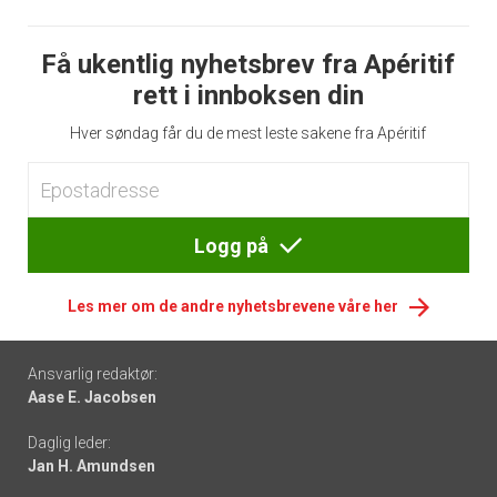
Få ukentlig nyhetsbrev fra Apéritif
rett i innboksen din
Hver søndag får du de mest leste sakene fra Apéritif
Logg på
Les mer om de andre nyhetsbrevene våre her
Footer
Ansvarlig redaktør:
Aase E. Jacobsen
-
Daglig leder:
links
Jan H. Amundsen