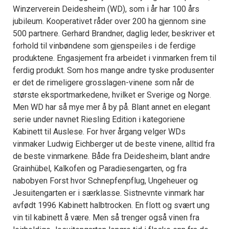
Winzerverein Deidesheim (WD), som i år har 100 års
jubileum. Kooperativet råder over 200 ha gjennom sine
500 partnere. Gerhard Brandner, daglig leder, beskriver et
forhold til vinbøndene som gjenspeiles i de ferdige
produktene. Engasjement fra arbeidet i vinmarken frem til
ferdig produkt. Som hos mange andre tyske produsenter
er det de rimeligere grosslagen-vinene som når de
største eksportmarkedene, hvilket er Sverige og Norge.
Men WD har så mye mer å by på. Blant annet en elegant
serie under navnet Riesling Edition i kategoriene
Kabinett til Auslese. For hver årgang velger WDs
vinmaker Ludwig Eichberger ut de beste vinene, alltid fra
de beste vinmarkene. Både fra Deidesheim, blant andre
Grainhübel, Kalkofen og Paradiesengarten, og fra
nabobyen Forst hvor Schnepfenpflug, Ungeheuer og
Jesuitengarten er i særklasse. Sistnevnte vinmark har
avfødt 1996 Kabinett halbtrocken. En flott og svært ung
vin til kabinett å være. Men så trenger også vinen fra