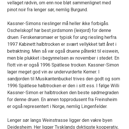
vellaget rødvin, om enn noe bløt sammenlignet med
pinot noir fra lenger sør, nemlig Burgund.
Kassner-Simons rieslinger må heller ikke forbigås.
Oschelskopf har best jordsmonn (leirjord) for denne
druen. Ferskenaromaer er typisk for ung riesling herfra.
1997 Kabinett halbtrocken er svært vellykket tatt året i
betraktning. Men så var også druene påtenkt til eiswein,
men ble plukket i begynnelsen av november i stedet. En
flott vin er også 1996 Spätlese trocken. Kassner-Simon
lager meget god vin av undervurderte Kerner. I
sandjorden til Musikantenbuckel trives den godt og som
1996 Spätlese halbtrocken er den i sitt ess. I følge Willi
Kassner-Simon er halbtrocken den beste sødmegraden
for denne druen. En annen topprodusent fra Freinsheim
er også representert i Norge, nemlig Lingenfelder.
Lenger sør langs Weinstrasse ligger den vakre byen
Deidesheim. Her ligger Tysklands dyktigste kooperativ,