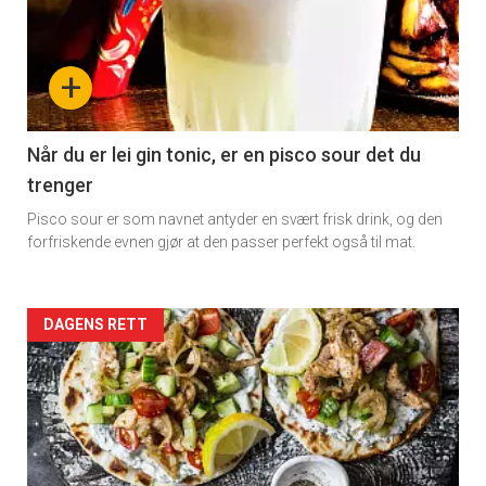
+
Når du er lei gin tonic, er en pisco sour det du
trenger
Pisco sour er som navnet antyder en svært frisk drink, og den
forfriskende evnen gjør at den passer perfekt også til mat.
Forsiden
DAGENS RETT
akkurat
nå
-