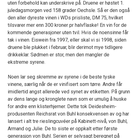
uten forbehold kan underskrive på. Druene er høstet 1.
juledagsmorgen ved 158 grader Oechsle. Så er den også
den aller dyreste vinen i WDs prisliste, DM 75, hvilket
tilsvarer mer enn 300 kroner pr halvflaske! En vin for de
kommende generasjoner uten tvil. Hvis de noensinne får
tak i vinen. Eiswein fra 1997, eller skal vi si 1998, siden
druene ble plukket i februar, blir derimot mye tidligere
drikkeklar. Sødmen er stor, men den mangler de
ekstreme syrene.
Noen lar seg skremme av syrene i de beste tyske
vinene, særlig når de er vinifisert som tørre. Andre får
imidlertid angst allerede ved synet av etiketten. På grunn
av dens lange og kronglete navn som er umulig å huske
for andre enn klisterhjerner. Dette tok Deidesheim-
produsenten Reichsrat von Buhl konsekvensen av og har
lansert i alt tre rieslingcuvéer på Kabinett-nivå, von Buhl,
Armand og Julie. De to siste er oppkalt etter første
generasjon von Buhl. Serien er selvsagt beregnet på