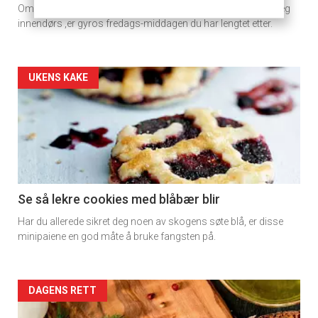
Om du har tenkt til å ta frem grillen denne helgen eller kose deg
rett
innendørs ,er gyros fredags-middagen du har lengtet etter.
Artikler
UKENS KAKE
detail
-
section
11
Se så lekre cookies med blåbær blir
Har du allerede sikret deg noen av skogens søte blå, er disse
Dagens
minipaiene en god måte å bruke fangsten på.
rett
2
Artikler
DAGENS RETT