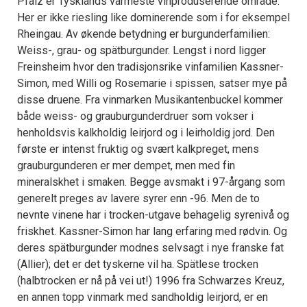
Pfalz er Tysklands varmeste vinproduserende område.
Her er ikke riesling like dominerende som i for eksempel
Rheingau. Av økende betydning er burgunderfamilien:
Weiss-, grau- og spätburgunder. Lengst i nord ligger
Freinsheim hvor den tradisjonsrike vinfamilien Kassner-
Simon, med Willi og Rosemarie i spissen, satser mye på
disse druene. Fra vinmarken Musikantenbuckel kommer
både weiss- og grauburgunderdruer som vokser i
henholdsvis kalkholdig leirjord og i leirholdig jord. Den
første er intenst fruktig og svært kalkpreget, mens
grauburgunderen er mer dempet, men med fin
mineralskhet i smaken. Begge avsmakt i 97-årgang som
generelt preges av lavere syrer enn -96. Men de to
nevnte vinene har i trocken-utgave behagelig syrenivå og
friskhet. Kassner-Simon har lang erfaring med rødvin. Og
deres spätburgunder modnes selvsagt i nye franske fat
(Allier); det er det tyskerne vil ha. Spätlese trocken
(halbtrocken er nå på vei ut!) 1996 fra Schwarzes Kreuz,
en annen topp vinmark med sandholdig leirjord, er en