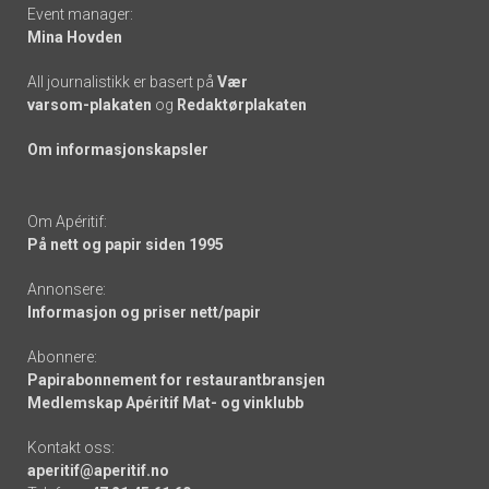
Event manager:
Mina Hovden
All journalistikk er basert på
Vær
varsom-plakaten
og
Redaktørplakaten
Om informasjonskapsler
Om Apéritif:
På nett og papir siden 1995
Annonsere:
Informasjon og priser nett/papir
Abonnere:
Papirabonnement for restaurantbransjen
Medlemskap Apéritif Mat- og vinklubb
Kontakt oss:
aperitif@aperitif.no