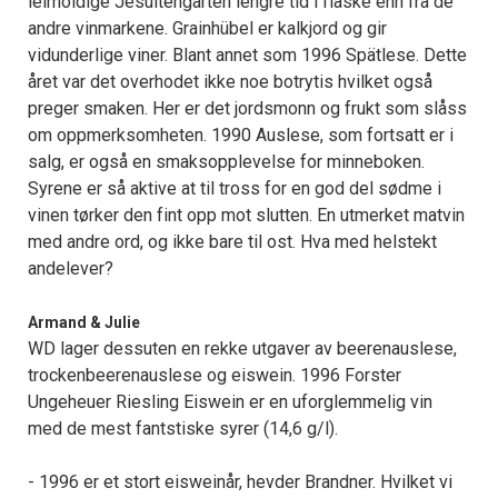
leirholdige Jesuitengarten lengre tid i flaske enn fra de
andre vinmarkene. Grainhübel er kalkjord og gir
vidunderlige viner. Blant annet som 1996 Spätlese. Dette
året var det overhodet ikke noe botrytis hvilket også
preger smaken. Her er det jordsmonn og frukt som slåss
om oppmerksomheten. 1990 Auslese, som fortsatt er i
salg, er også en smaksopplevelse for minneboken.
Syrene er så aktive at til tross for en god del sødme i
vinen tørker den fint opp mot slutten. En utmerket matvin
med andre ord, og ikke bare til ost. Hva med helstekt
andelever?
Armand & Julie
WD lager dessuten en rekke utgaver av beerenauslese,
trockenbeerenauslese og eiswein. 1996 Forster
Ungeheuer Riesling Eiswein er en uforglemmelig vin
med de mest fantstiske syrer (14,6 g/l).
- 1996 er et stort eisweinår, hevder Brandner. Hvilket vi