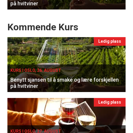
på hvitviner
Events
Kommende Kurs
Ledig plass
KURS I OSLO, 26. AUGUST
Benytt sjansen til å smake og lære forskjellen
på hvitviner
Ledig plass
KURS I OSLO, 27. AUGUST