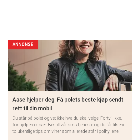
ANNONSE
Aase hjelper deg: Få polets beste kjøp sendt
rett til din mobil
Du står på polet og vet ikke hva du skal velge. Fortvil ikke,
for hjelpen er nær: Bestill vår sms-tjeneste og du får tilsendt
to ukentlige tips om viner som allerede står i polhyllene.