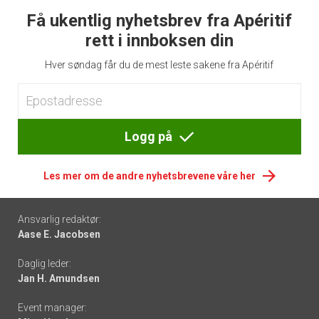
Få ukentlig nyhetsbrev fra Apéritif
rett i innboksen din
Hver søndag får du de mest leste sakene fra Apéritif
Logg på
Les mer om de andre nyhetsbrevene våre her
Footer
Ansvarlig redaktør:
Aase E. Jacobsen
-
Daglig leder:
links
Jan H. Amundsen
Event manager: