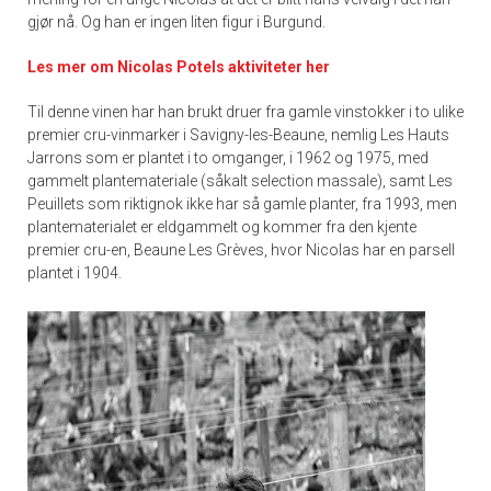
gjør nå. Og han er ingen liten figur i Burgund.
Les mer om Nicolas Potels aktiviteter her
Til denne vinen har han brukt druer fra gamle vinstokker i to ulike
premier cru-vinmarker i Savigny-les-Beaune, nemlig Les Hauts
Jarrons som er plantet i to omganger, i 1962 og 1975, med
gammelt plantemateriale (såkalt selection massale), samt Les
Peuillets som riktignok ikke har så gamle planter, fra 1993, men
plantematerialet er eldgammelt og kommer fra den kjente
premier cru-en, Beaune Les Grèves, hvor Nicolas har en parsell
plantet i 1904.