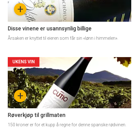
-
+
section
11
Disse vinene er usannsynlig billige
Årsaken er knyttet til eieren som får sin «lønn i himmelen».
Dagens
rett
Artikler
UKENS VIN
detail
-
+
section
11
Røverkjøp til grillmaten
150 kroner er for et kupp å regne for denne spanske rødvinen.
Dagens