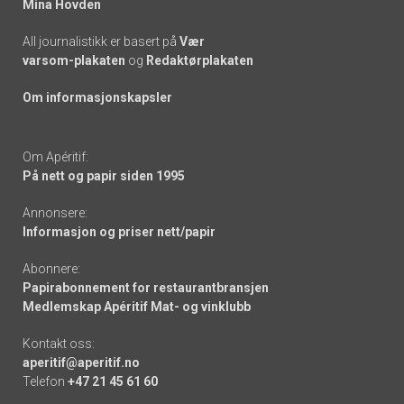
Mina Hovden
All journalistikk er basert på
Vær
varsom-plakaten
og
Redaktørplakaten
Om informasjonskapsler
Om Apéritif:
På nett og papir siden 1995
Annonsere:
Informasjon og priser nett/papir
Abonnere:
Papirabonnement for restaurantbransjen
Medlemskap Apéritif Mat- og vinklubb
Kontakt oss:
aperitif@aperitif.no
Telefon
+47 21 45 61 60