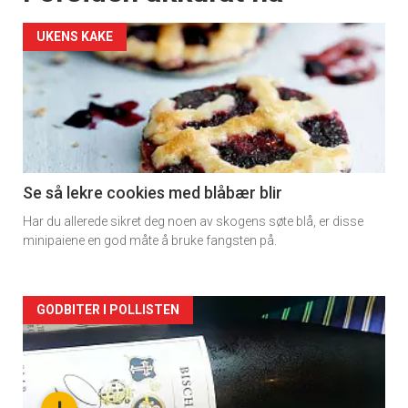
UKENS KAKE
Se så lekre cookies med blåbær blir
Har du allerede sikret deg noen av skogens søte blå, er disse
minipaiene en god måte å bruke fangsten på.
Forsiden
GODBITER I POLLISTEN
akkurat
nå