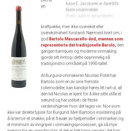
Aase E. Jacobsen er Apéritifs
en
faste vinanmelder.
Foto: Julie H. Amundsen
kraftpakke, men ikke overeiket eller
overekstrahert forstand. Nærmest tvert om, i
god
Bartolo Mascarello-ånd, mannen som
representerte det tradisjonelle Barolo,
den
gangen barriques og moderne vinmaking
gjorde sitt inntog i dette opprinnelig så
tradisjonstro området på 1990-tallet.
At Burgund-vinmakeren Nicolas Potel har
Bartolo som en av sine fremste
rollemodeller, kan kanskje høres litt rart ut, all
den tid Nicolas er kjent for å ikke sitte stille et
sekund og har jobbet i de fleste
verdenshjørner hvor det lages vin. Noe som
ikke var direkte typisk for Burgund. Men Bartolos insistering på
å la terroir-et snakke, på et fravær av hjelpemidler i vinmarken og
et minimum av inngripen i vinmakingsprosessen, ga så mye
mening for en unge Nicolas at det er blitt hans veivalg i det han