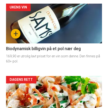
Forsiden
UKENS VIN
akkurat
nå
+
-
4
Biodynamisk billigvin på et pol nær deg
169,90 er utrolig lavt priset for en vin som denne. Den finnes på
60+ pol.
Forsiden
DAGENS RETT
akkurat
nå