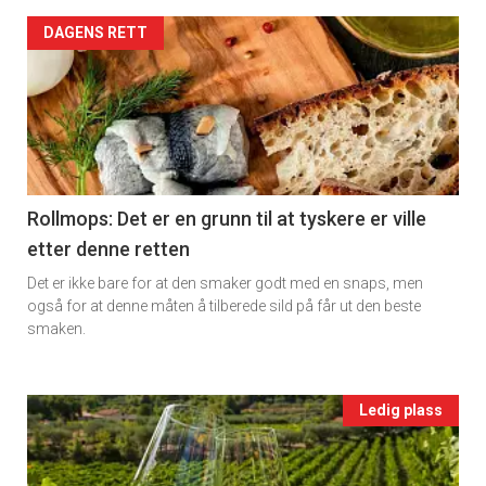
rett
Artikler
DAGENS RETT
2
detail
-
section
11
Rollmops: Det er en grunn til at tyskere er ville
etter denne retten
Ukens
Det er ikke bare for at den smaker godt med en snaps, men
vin
også for at denne måten å tilberede sild på får ut den beste
smaken.
Events
Ledig plass
single