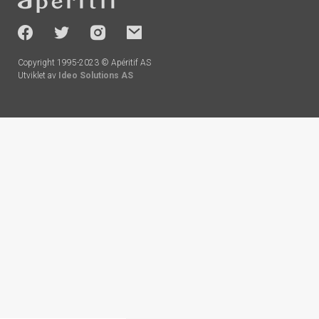
-
socials
Copyright 1995-2023 © Apéritif AS
Utviklet av
Ideo Solutions AS