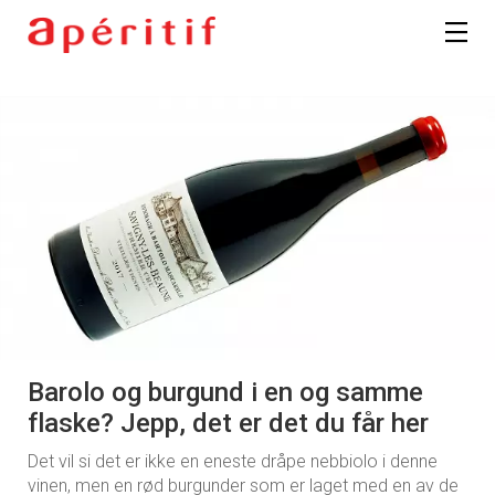
Barolo og burgund i en og samme
flaske? Jepp, det er det du får her
Det vil si det er ikke en eneste dråpe nebbiolo i denne
vinen, men en rød burgunder som er laget med en av de