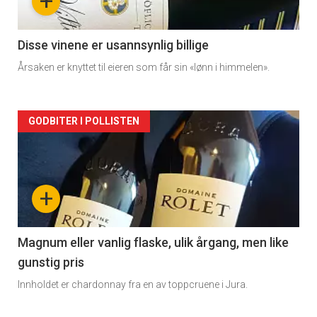
+
-
2
Disse vinene er usannsynlig billige
Årsaken er knyttet til eieren som får sin «lønn i himmelen».
Forsiden
GODBITER I POLLISTEN
akkurat
nå
+
-
3
Magnum eller vanlig flaske, ulik årgang, men like
gunstig pris
Innholdet er chardonnay fra en av toppcruene i Jura.