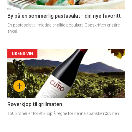
-
5
By på en sommerlig pastasalat - din nye favoritt
En pastasalat til middag er alltid populært. Oppskriften er såre
enkel.
Forsiden
UKENS VIN
akkurat
nå
+
-
6
Røverkjøp til grillmaten
150 kroner er for et kupp å regne for denne spanske rødvinen.