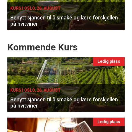
KURS I OSLO, 26. AUGUST
Benytt sjansen til å smake og lære forskjellen
på hvitviner
Events
Kommende Kurs
Ledig plass
KURS I OSLO, 26. AUGUST
Benytt sjansen til å smake og lære forskjellen
på hvitviner
Ledig plass