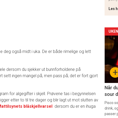
Les h
Arti
UKEN
deta
ne deg også midt i uka. De er både rimelige og lett
-
sec
et hele dersom du sjekker ut bunnforholdene på
+
11
rt sett ingen mangel på, men pass på; det er fort gjort
Når du
am for algegifter i skjell. Prøvene tas i begynnelsen
sour d
ger etter to til tre dager og blir lagt ut mot slutten av
Pisco s
attilsynets blåskjellvarsel
dersom du er en ihuga
drink, o
passer p