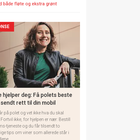
d både fløte og ekstra grønt
ONSE
 hjelper deg: Få polets beste
 sendt rett til din mobil
år på polet og vet ikke hva du skal
 Fortvil ikke, for hjelpen er nær: Bestill
ms-tjeneste og du får tilsendt to
lige tips om viner som allerede står i
llene.