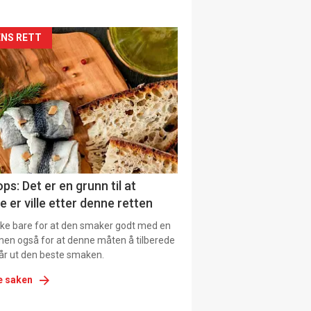
kler
NS RETT
il
tion
ns
ps: Det er en grunn til at
e er ville etter denne retten
ikke bare for at den smaker godt med en
men også for at denne måten å tilberede
får ut den beste smaken.
e saken