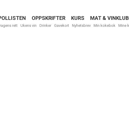
POLLISTEN
OPPSKRIFTER
KURS
MAT & VINKLUB
Menu
Dagens rett
Ukens vin
Drinker
Gavekort
Nyhetsbrev
Min kokebok
Mine 
R