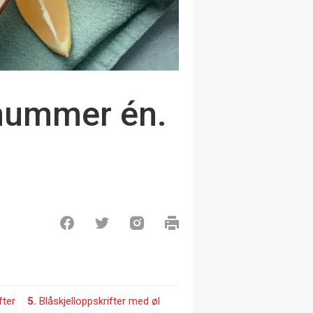
 nummer én.
fter
5.
Blåskjelloppskrifter med øl