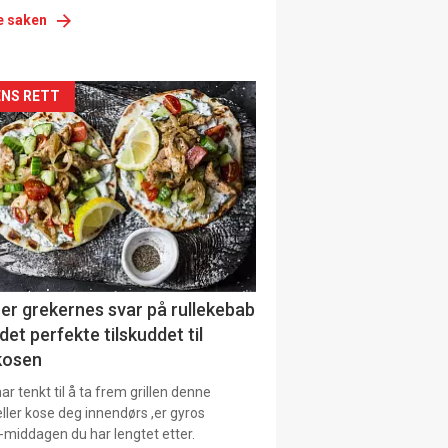
e saken
kler
NS RETT
il
tion
ens
er grekernes svar på rullekebab
det perfekte tilskuddet til
kosen
r tenkt til å ta frem grillen denne
ller kose deg innendørs ,er gyros
-middagen du har lengtet etter.