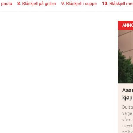
d pasta
8.
Blåskjell på grillen
9.
Blåskjell i suppe
10.
Blåskjell me
ANN
Aase
kjøp
Du st
velge.
vår s
ukent
polhy