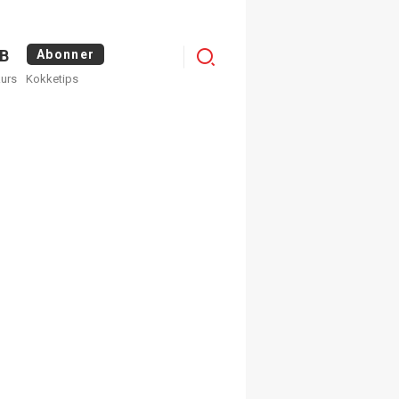
Logg
B
Abonner
kurs
Kokketips
inn
egistrer deg