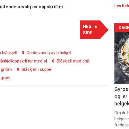
Les hel
ristende utvalg av oppskrifter
NESTE
Arti
DAGE
SIDE
deta
-
blåskjell
3.
Oppbevaring av blåskjell
låskjelloppskrifter med øl
6.
Blåskjell med chili
sec
 grillen
9.
Blåskjell i suppe
11
 grønt
Dag
Gyros 
og er 
rett
helge
Om du ha
helgen e
fredags