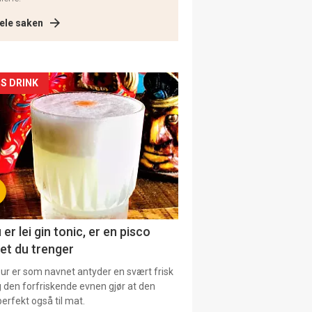
ele saken
kler
S DRINK
il
tion
 er lei gin tonic, er en pisco
et du trenger
our er som navnet antyder en svært frisk
g den forfriskende evnen gjør at den
erfekt også til mat.