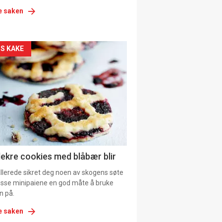
e saken
kler
S KAKE
il
tion
ens
lekre cookies med blåbær blir
allerede sikret deg noen av skogens søte
 disse minipaiene en god måte å bruke
n på.
e saken