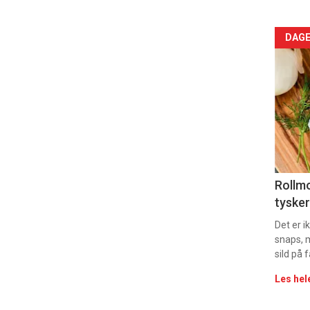
Arti
DAGE
deta
-
sec
11
Uke
Rollmo
tysker
vin
Det er 
snaps, 
sild på 
Les hel