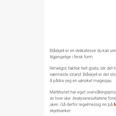
Blåskjell er en delikatesse du kan un
tilgjengelige i fersk form.
Rimeligst, faktisk helt gratis, blir d
nærmeste strand. Blåskjell er det sto
å pådra seg en uønsket magesjau.
Mattilsynet har eget overvåkingsprogr
av hver uke. Analyseresultatene forelig
uken. Gå derfor regelmessig inn på
M
skjellsanker.