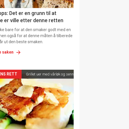
ens
ps: Det er en grunn til at
e er ville etter denne retten
ikke bare for at den smaker godt med en
men også for at denne måten å tilberede
får ut den beste smaken.
e saken
kler
NS RETT
Grillet uer med vårløk og sennepsvinaigrette
il
tion