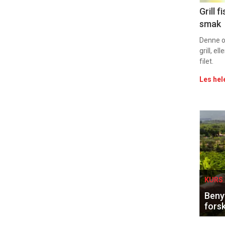
Uke
Grill 
smak
vin
Denne op
grill, e
filet.
Les hel
Eve
sing
KURS 
Benyt
forsk