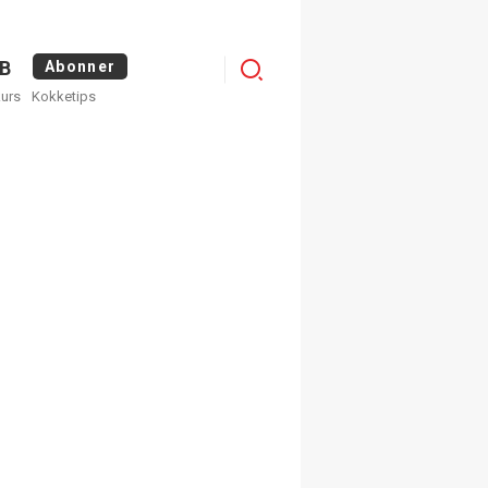
Logg
B
Abonner
kurs
Kokketips
inn