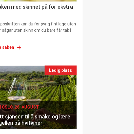
ns
fisken med skinnet på for ekstra
pskriften kan du for øvrig fint lage uten
ller sågar uten skinn om du bare får tak i
e saken
nts
Ledig plass
le
I OSLO, 26. AUGUST
t sjansen til å smake og lære
jellen på hvitviner