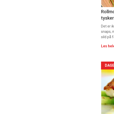
11
Dag
Rollmo
tysker
rett
Det er 
2
snaps, 
sild på 
Les hel
Arti
DAGE
deta
-
sec
11