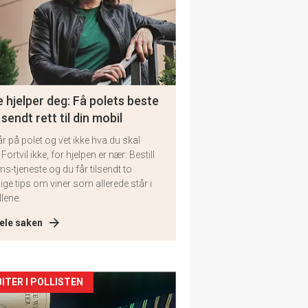
 hjelper deg: Få polets beste
 sendt rett til din mobil
år på polet og vet ikke hva du skal
 Fortvil ikke, for hjelpen er nær: Bestill
ms-tjeneste og du får tilsendt to
lige tips om viner som allerede står i
llene.
ele saken
kler
ITER I POLLISTEN