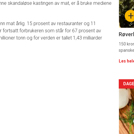
nne skandaløse kastingen av mat, er å bruke mediene
sec
+
11
tonn mat årlig. 15 prosent av restauranter og 11
r fortsatt forbrukeren som står for 67 prosent av
Dag
Røverk
lioner tonn og for verden er tallet 1,43 milliarder
rett
150 kron
spanske
Les hel
Arti
DAGE
deta
-
sec