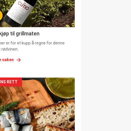
tion
ens
jøp til grillmaten
er er for et kupp å regne for denne
 rødvinen.
e saken
kler
NS RETT
il
tion