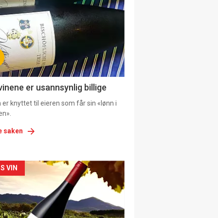
il
tion
vinene er usannsynlig billige
er knyttet til eieren som får sin «lønn i
en».
e saken
kler
S VIN
il