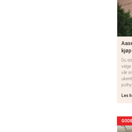
Aase
kjøp
Du st
velge.
vår s
ukent
polhy
Les h
Arti
GODB