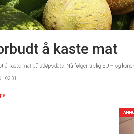
forbudt å kaste mat
ot å kaste mat på utløpsdato. Nå følger trolig EU – og kansk
 - 02:01
pel
ANN