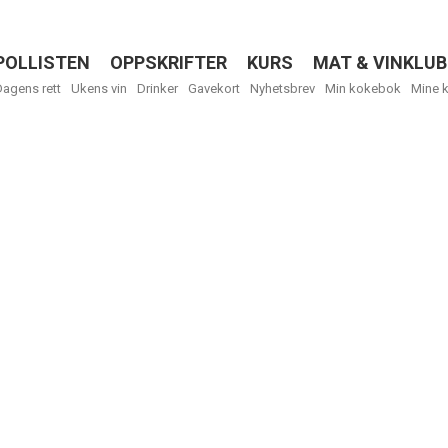
POLLISTEN
OPPSKRIFTER
KURS
MAT & VINKLUB
Menu
Dagens rett
Ukens vin
Drinker
Gavekort
Nyhetsbrev
Min kokebok
Mine 