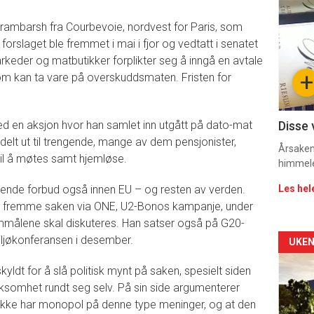
deta
rambarsh fra Courbevoie, nordvest for Paris, som
-
orslaget ble fremmet i mai i fjor og vedtatt i senatet
arkeder og matbutikker forplikter seg å inngå en avtale
sec
+
m kan ta vare på overskuddsmaten. Fristen for
11
d en aksjon hvor han samlet inn utgått på dato-mat
Disse 
delt ut til trengende, mange av dem pensjonister,
Årsaken 
til å møtes samt hjemløse.
himmel
gnende forbud også innen EU – og resten av verden.
Les hel
 å fremme saken via ONE, U2-Bonos kampanje, under
mmålene skal diskuteres. Han satser også på G20-
jøkonferansen i desember.
Arti
UKEN
deta
kyldt for å slå politisk mynt på saken, spesielt siden
omhet rundt seg selv. På sin side argumenterer
-
ikke har monopol på denne type meninger, og at den