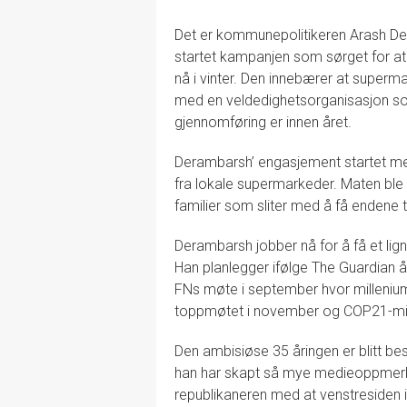
Det er kommunepolitikeren Arash De
startet kampanjen som sørget for at f
nå i vinter. Den innebærer at superm
med en veldedighetsorganisasjon so
gjennomføring er innen året.
Derambarsh’ engasjement startet me
fra lokale supermarkeder. Maten ble 
familier som sliter med å få endene 
Derambarsh jobber nå for å få et li
Han planlegger ifølge The Guardian
FNs møte i september hvor milleniu
toppmøtet i november og COP21-mil
Den ambisiøse 35 åringen er blitt bes
han har skapt så mye medieoppmerks
republikaneren med at venstresiden 