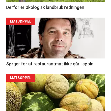
Derfor er økologisk landbruk redningen
MATSØPPEL
Sørger for at restaurantmat ikke går i søpla
MATSØPPEL