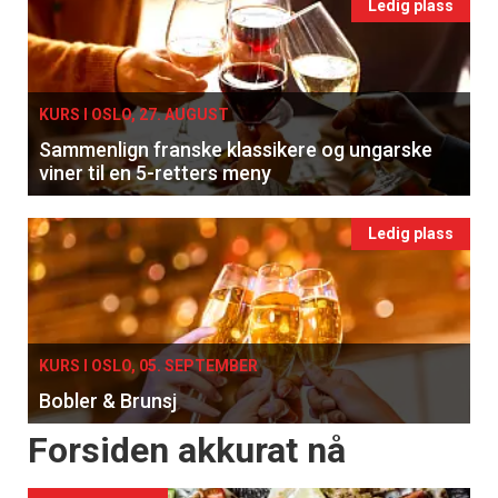
Ledig plass
KURS I OSLO, 27. AUGUST
Sammenlign franske klassikere og ungarske
viner til en 5-retters meny
Ledig plass
KURS I OSLO, 05. SEPTEMBER
Bobler & Brunsj
Forsiden akkurat nå