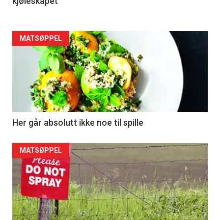
kjøleskapet
MATSØPPEL
Her går absolutt ikke noe til spille
MATSØPPEL