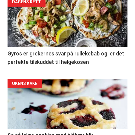
DAGENS RETT
Gyros er grekernes svar på rullekebab og er det
perfekte tilskuddet til helgekosen
Forsiden
UKENS KAKE
akkurat
nå
-