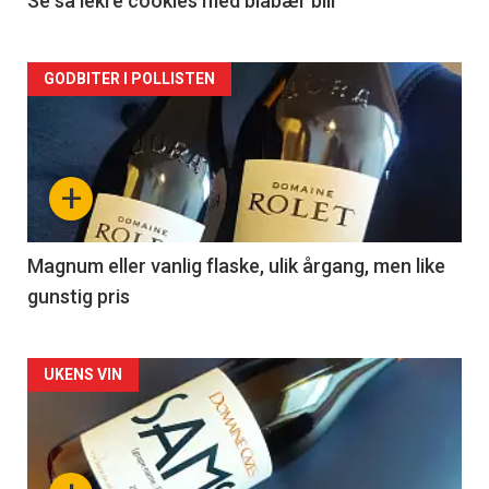
2
Se så lekre cookies med blåbær blir
Forsiden
GODBITER I POLLISTEN
akkurat
nå
+
-
3
Magnum eller vanlig flaske, ulik årgang, men like
gunstig pris
Forsiden
UKENS VIN
akkurat
nå