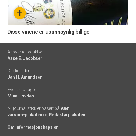
nå
+
-
6
Disse vinene er usannsynlig billige
Footer
Ansvarlig redaktør:
Aase E. Jacobsen
-
Daglig leder:
links
Jan H. Amundsen
Event manager:
Mina Hovden
All journalistikk er basert på
Vær
varsom-plakaten
og
Redaktørplakaten
Om informasjonskapsler