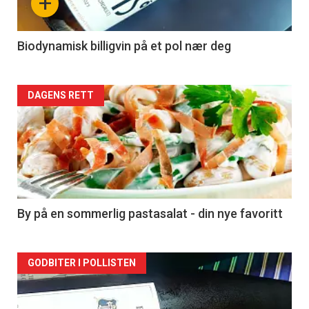
+
-
4
Biodynamisk billigvin på et pol nær deg
Forsiden
DAGENS RETT
akkurat
nå
-
5
By på en sommerlig pastasalat - din nye favoritt
Forsiden
GODBITER I POLLISTEN
akkurat