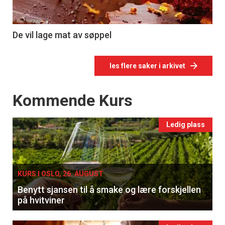
De vil lage mat av søppel
les flere saker i arkivet
Events
Kommende Kurs
Ledig plass
KURS I OSLO, 26. AUGUST
Benytt sjansen til å smake og lære forskjellen
på hvitviner