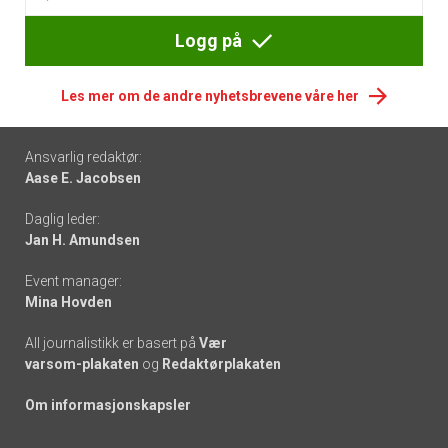
Logg på
Les mer om de andre nyhetsbrevene våre her
Footer
Ansvarlig redaktør:
Aase E. Jacobsen
-
Daglig leder:
links
Jan H. Amundsen
Event manager:
Mina Hovden
All journalistikk er basert på
Vær
varsom-plakaten
og
Redaktørplakaten
Om informasjonskapsler