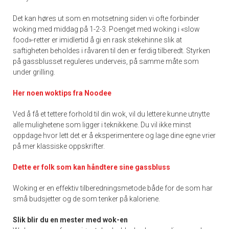
Det kan høres ut som en motsetning siden vi ofte forbinder
woking med middag på 1-2-3. Poenget med woking i «slow
food»-retter er imidlertid å gi en rask stekehinne slik at
saftigheten beholdes i råvaren til den er ferdig tilberedt. Styrken
på gassblusset reguleres underveis, på samme måte som
under grilling.
Her noen woktips fra Noodee
Ved å få et tettere forhold til din wok, vil du lettere kunne utnytte
alle mulighetene som ligger i teknikkene. Du vil ikke minst
oppdage hvor lett det er å eksperimentere og lage dine egne vrier
på mer klassiske oppskrifter.
Dette er folk som kan håndtere sine gassbluss
Woking er en effektiv tilberedningsmetode både for de som har
små budsjetter og de som tenker på kaloriene.
Slik blir du en mester med wok-en