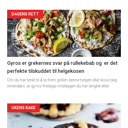
Artikler
DAGENS RETT
detail
-
section
11
Gyros er grekernes svar på rullekebab og er det
perfekte tilskuddet til helgekosen
Dagens
Om du har tenkt til å ta frem grillen denne helgen eller kose deg
rett
innendørs ,er gyros fredags-middagen du har lengtet etter.
Artikler
UKENS KAKE
detail