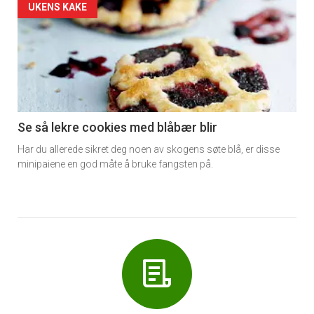
Forsiden
UKENS KAKE
akkurat
nå
-
6
Se så lekre cookies med blåbær blir
Har du allerede sikret deg noen av skogens søte blå, er disse
minipaiene en god måte å bruke fangsten på.