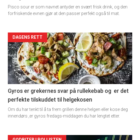
Pisco sour er som navnet antyder en svært frisk drink, og den
forfriskende evnen gjør at den passer perfekt også til mat.
Forsiden
DAGENS RETT
akkurat
nå
-
2
Gyros er grekernes svar på rullekebab og er det
perfekte tilskuddet til helgekosen
Om du har tenkt til å ta frem grillen denne helgen eller kose deg
innendørs ,er gyros fredags-middagen du har lengtet etter.
GODBITER I POLLISTEN