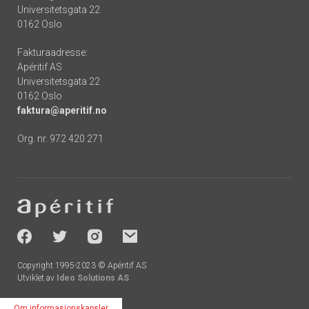
Universitetsgata 22
0162 Oslo
Fakturaadresse:
Apéritif AS
Universitetsgata 22
0162 Oslo
faktura@aperitif.no
Org. nr. 972 420 271
Footer
-
socials
Copyright 1995-2023 © Apéritif AS
Utviklet av
Ideo Solutions AS
Om informasjonskapsler