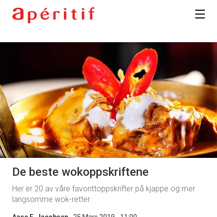
De beste wokoppskriftene
Her er 20 av våre favorittoppskrifter på kjappe og mer
langsomme wok-retter.
Aase E. Jacobsen
25 Mars 2019 - 11:00