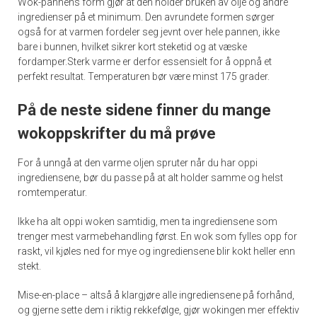
Wok-pannens form gjør at den holder bruken av olje og andre
ingredienser på et minimum. Den avrundete formen sørger
også for at varmen fordeler seg jevnt over hele pannen, ikke
bare i bunnen, hvilket sikrer kort steketid og at væske
fordamper.Sterk varme er derfor essensielt for å oppnå et
perfekt resultat. Temperaturen bør være minst 175 grader.
På de neste sidene finner du mange
wokoppskrifter du må prøve
For å unngå at den varme oljen spruter når du har oppi
ingrediensene, bør du passe på at alt holder samme og helst
romtemperatur.
Ikke ha alt oppi woken samtidig, men ta ingrediensene som
trenger mest varmebehandling først. En wok som fylles opp for
raskt, vil kjøles ned for mye og ingrediensene blir kokt heller enn
stekt.
Mise-en-place – altså å klargjøre alle ingrediensene på forhånd,
og gjerne sette dem i riktig rekkefølge, gjør wokingen mer effektiv