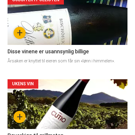
Forsiden
akkurat
nå
+
-
3
Disse vinene er usannsynlig billige
Årsaken er knyttet til eieren som får sin «lønn i himmelen».
Forsiden
UKENS VIN
akkurat
nå
+
-