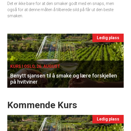
Det er ikke bare for at den smaker godt med en snaps, men
vin
også for at denne måten å tilberede sild på får ut den beste
smaken.
Events
Ledig plass
single
KURS I OSLO, 26. AUGUST
Benytt sjansen til å smake og lære forskjellen
på hvitviner
×
Events
Kommende Kurs
Få ukentlige nyhetsbrev fra
Apéritif
Ledig plass
Vi tilbyr flere ukentlige nyhetsbrev. Du