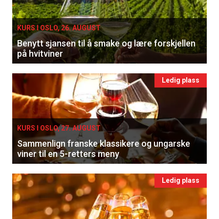
kan fritt velge hvilke du ønsker å få
tilsendt.
KURS I OSLO, 26. AUGUST
Benytt sjansen til å smake og lære forskjellen
Registrer deg
på hvitviner
Ledig plass
KURS I OSLO, 27. AUGUST
Sammenlign franske klassikere og ungarske
viner til en 5-retters meny
Ledig plass