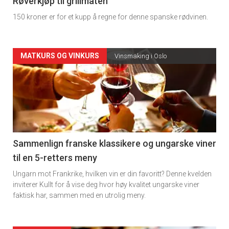
4
Røverkjøp til grillmaten
150 kroner er for et kupp å regne for denne spanske rødvinen.
Forsiden
MATKURS OG VINKURS
Vinsmaking i Oslo
akkurat
nå
-
5
Sammenlign franske klassikere og ungarske viner
til en 5-retters meny
Ungarn mot Frankrike, hvilken vin er din favoritt? Denne kvelden
inviterer Kullt for å vise deg hvor høy kvalitet ungarske viner
faktisk har, sammen med en utrolig meny.