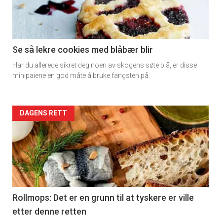
-
section
11
Se så lekre cookies med blåbær blir
Har du allerede sikret deg noen av skogens søte blå, er disse
Dagens
minipaiene en god måte å bruke fangsten på.
rett
2
Artikler
DAGENS RETT
detail
-
section
11
Rollmops: Det er en grunn til at tyskere er ville
etter denne retten
Ukens