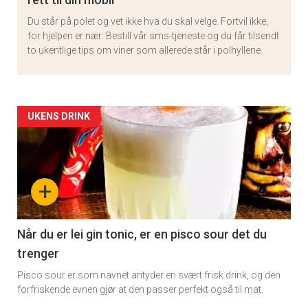
Du står på polet og vet ikke hva du skal velge. Fortvil ikke,
for hjelpen er nær: Bestill vår sms-tjeneste og du får tilsendt
to ukentlige tips om viner som allerede står i polhyllene.
Artikler
UKENS DRINK
detail
-
+
section
11
Når du er lei gin tonic, er en pisco sour det du
trenger
Pisco sour er som navnet antyder en svært frisk drink, og den
forfriskende evnen gjør at den passer perfekt også til mat.