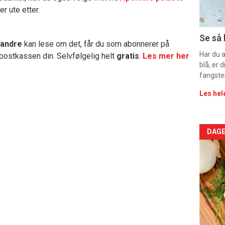
r ute etter.
11
Dag
Se så 
 andre
kan lese om det, får du som abonnerer på
rett
Har du 
 postkassen din. Selvfølgelig helt
gratis
.
Les mer her
blå, er
2
fangste
Les hel
Arti
DAGE
deta
-
sec
11