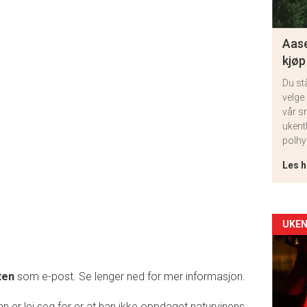
Aase
kjøp
Du st
velge.
vår s
ukent
polhy
Les h
Arti
UKEN
deta
ten
som e-post. Se lenger ned for mer informasjon.
-
n er lei seg for er at han ikke oppdaget naturvinens