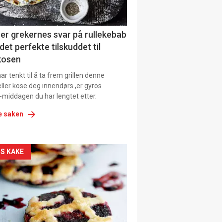
ens
er grekernes svar på rullekebab
det perfekte tilskuddet til
kosen
r tenkt til å ta frem grillen denne
ller kose deg innendørs ,er gyros
-middagen du har lengtet etter.
e saken
kler
S KAKE
il
tion