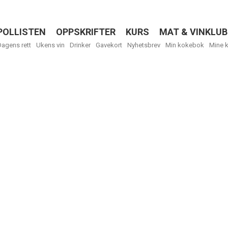
POLLISTEN
OPPSKRIFTER
KURS
MAT & VINKLUB
Menu
Dagens rett
Ukens vin
Drinker
Gavekort
Nyhetsbrev
Min kokebok
Mine 
R