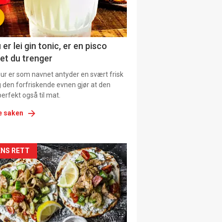
tion
 er lei gin tonic, er en pisco
et du trenger
our er som navnet antyder en svært frisk
g den forfriskende evnen gjør at den
erfekt også til mat.
e saken
kler
NS RETT
il
tion