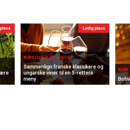
 plass
Ledig plass
KURS I OSLO, 27. AUGUST
Sammenlign franske klassikere og
KURS 
lære
ungarske viner til en 5-retters
meny
Bobl