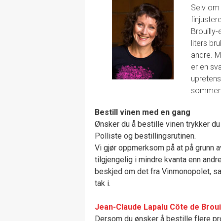
Selv om 
finjuste
Brouilly
liters br
andre. M
er en sv
upretens
sommerv
Bestill vinen med en gang
Ønsker du å bestille vinen trykker du 
Polliste og bestillingsrutinen.
Vi gjør oppmerksom på at på grunn av
tilgjengelig i mindre kvanta enn andre
beskjed om det fra Vinmonopolet, sam
tak i.
Jean-Claude Lapalu Côte de Broui
Dersom du ønsker å bestille flere pro