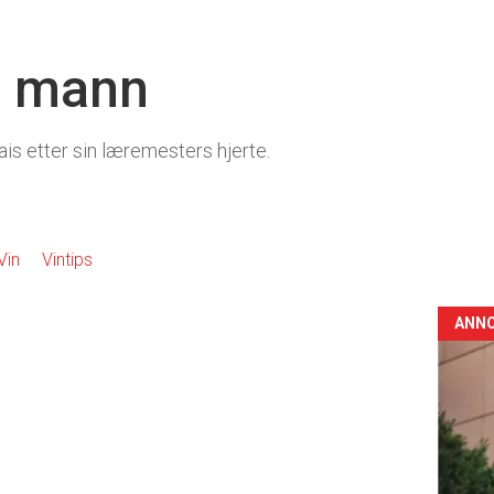
s mann
is etter sin læremesters hjerte.
Vin
Vintips
ANN