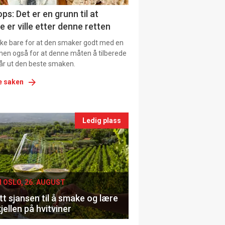
ns
ps: Det er en grunn til at
e er ville etter denne retten
ikke bare for at den smaker godt med en
men også for at denne måten å tilberede
får ut den beste smaken.
e saken
nts
Ledig plass
le
I OSLO, 26. AUGUST
t sjansen til å smake og lære
jellen på hvitviner