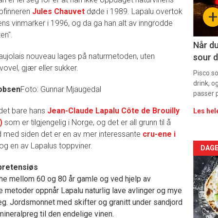
sec
ppfinneren
Jules Chauvet
døde i 1989. Lapalu overtok
+
11
ens vinmarker i 1996, og da ga han alt av inngrodde
en".
Når du
aujolais nouveau lages på naturmetoden, uten
sour d
svovel, gjær eller sukker.
Pisco s
drink, o
cobsen
Foto: Gunnar Mjaugedal
passer p
 det bare hans
Jean-Claude Lapalu Côte de Brouilly
Les hel
)
som er tilgjengelig i Norge, og det er all grunn til å
 med siden det er en av mer interessante
cru-ene i
og en av Lapalus toppviner.
Arti
DAGE
pretensiøs
deta
ene mellom 60 og 80 år gamle og ved hjelp av
-
 metoder oppnår Lapalu naturlig lave avlinger og mye
reg. Jordsmonnet med skifter og granitt under sandjord
sec
mineralpreg til den endelige vinen.