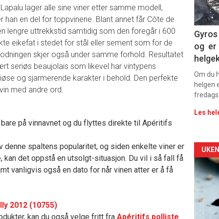
Lapalu lager alle sine viner etter samme modell,
11
rer han en del for toppvinene. Blant annet får Côte de
-en lengre uttrekkstid samtidig som den foregår i 600
Dag
Gyros 
ukte eikefat i stedet for stål eller sement som for de
og er 
rett
odningen skjer også under samme forhold. Resultatet
helge
ært seriøs beaujolais som likevel har vintypens
Om du ha
iøse og sjarmerende karakter i behold. Den perfekte
helgen e
in med andre ord.
fredags
Les hel
bare på vinnavnet og du flyttes direkte til Apéritifs
 denne spaltens popularitet, og siden enkelte viner er
Arti
UKEN
, kan det oppstå en utsolgt-situasjon. Du vil i så fall få
deta
t vanligvis også en dato for når vinen atter er å få
-
lly 2012 (10755)
sec
dukter, kan du også velge fritt fra
Apéritifs polliste