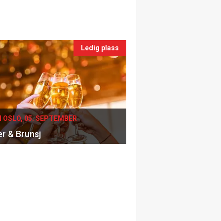
Ledig plass
I OSLO, 05. SEPTEMBER
er & Brunsj