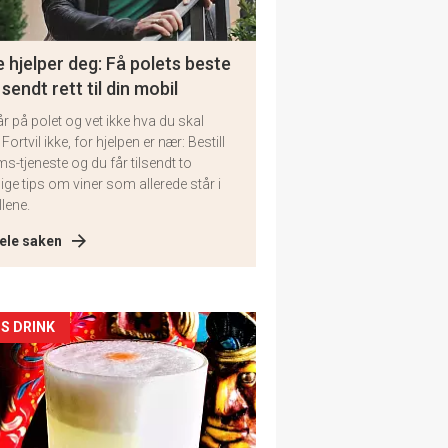
 hjelper deg: Få polets beste
 sendt rett til din mobil
år på polet og vet ikke hva du skal
 Fortvil ikke, for hjelpen er nær: Bestill
ms-tjeneste og du får tilsendt to
lige tips om viner som allerede står i
llene.
ele saken
kler
S DRINK
il