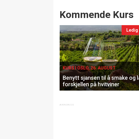
Events
Kommende Kurs
Ledig
KURS I OSLO, 26. AUGUST
Benytt sjansen til å smake og 
forskjellen på hvitviner