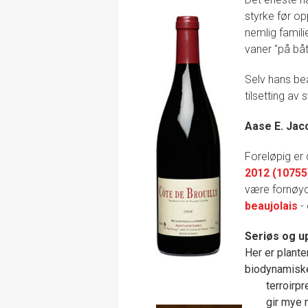
styrke før o
nemlig famili
vaner "på båt
Selv hans be
tilsetting av 
Aase E. Ja
Foreløpig er
2012 (10755
være fornøyd
beaujolais
- 
Seriøs og u
Her er plant
biodynamiske
terroirp
gir mye 