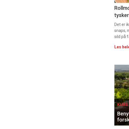
Uke
Rollmo
tysker
vin
Det er 
snaps, 
sild på 
Les hel
Eve
sing
KURS 
Benyt
forsk