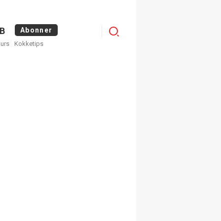
Logg
B
Abonner
kurs
Kokketips
inn
egistrer deg