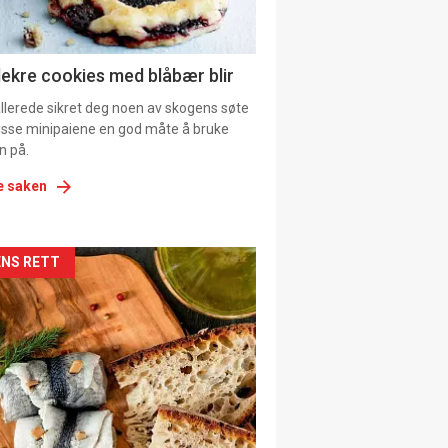
ens
lekre cookies med blåbær blir
allerede sikret deg noen av skogens søte
 disse minipaiene en god måte å bruke
n på.
e saken
kler
NS RETT
il
tion