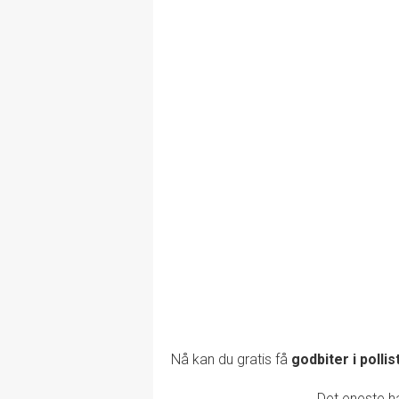
Nå kan du gratis få
godbiter i pollis
Det eneste ha