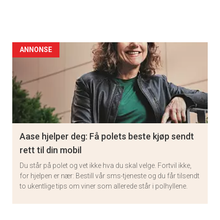
ANNONSE
Aase hjelper deg: Få polets beste kjøp sendt
rett til din mobil
Du står på polet og vet ikke hva du skal velge. Fortvil ikke,
for hjelpen er nær: Bestill vår sms-tjeneste og du får tilsendt
to ukentlige tips om viner som allerede står i polhyllene.