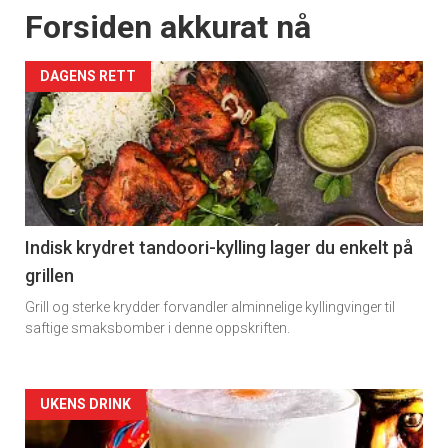
Forsiden akkurat nå
DAGENS RETT
Indisk krydret tandoori-kylling lager du enkelt på
grillen
Grill og sterke krydder forvandler alminnelige kyllingvinger til
saftige smaksbomber i denne oppskriften.
Forsiden
UKENS DRINK