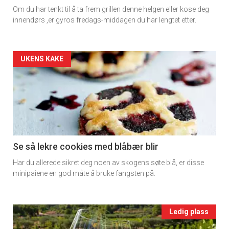
Dagens
Om du har tenkt til å ta frem grillen denne helgen eller kose deg
rett
innendørs ,er gyros fredags-middagen du har lengtet etter.
2
Artikler
UKENS KAKE
detail
-
section
11
Se så lekre cookies med blåbær blir
Har du allerede sikret deg noen av skogens søte blå, er disse
Ukens
minipaiene en god måte å bruke fangsten på.
vin
Events
Ledig plass