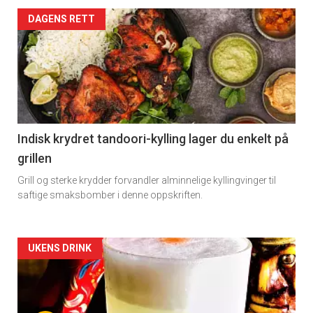
Artikler
DAGENS RETT
detail
-
section
11
Indisk krydret tandoori-kylling lager du enkelt på
grillen
Grill og sterke krydder forvandler alminnelige kyllingvinger til
saftige smaksbomber i denne oppskriften.
Artikler
UKENS DRINK
detail
-