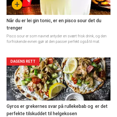
+
section
11
Når du er lei gin tonic, er en pisco sour det du
trenger
Dagens
Pisco sour er som navnet antyder en svært frisk drink, og den
rett
forfriskende evnen gjør at den passer perfekt også til mat.
Artikler
DAGENS RETT
detail
-
section
11
Gyros er grekernes svar på rullekebab og er det
perfekte tilskuddet til helgekosen