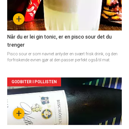
akkurat
nå
+
-
2
Når du er lei gin tonic, er en pisco sour det du
trenger
Pisco sour er som navnet antyder en svært frisk drink, og den
forfriskende evnen gjør at den passer perfekt også til mat.
Forsiden
GODBITER I POLLISTEN
akkurat
nå
+
-