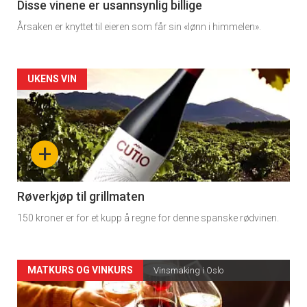
3
Disse vinene er usannsynlig billige
Årsaken er knyttet til eieren som får sin «lønn i himmelen».
Forsiden
UKENS VIN
akkurat
nå
+
-
4
Røverkjøp til grillmaten
150 kroner er for et kupp å regne for denne spanske rødvinen.
Forsiden
MATKURS OG VINKURS
Vinsmaking i Oslo
akkurat