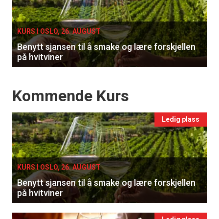
single
×
KURS I OSLO, 26. AUGUST
Få ukentlige nyhetsbrev fra
Benytt sjansen til å smake og lære forskjellen
Apéritif
på hvitviner
Vi tilbyr flere ukentlige nyhetsbrev. Du
kan fritt velge hvilke du ønsker å få
Events
Kommende Kurs
tilsendt.
Ledig plass
Registrer deg
KURS I OSLO, 26. AUGUST
Benytt sjansen til å smake og lære forskjellen
på hvitviner