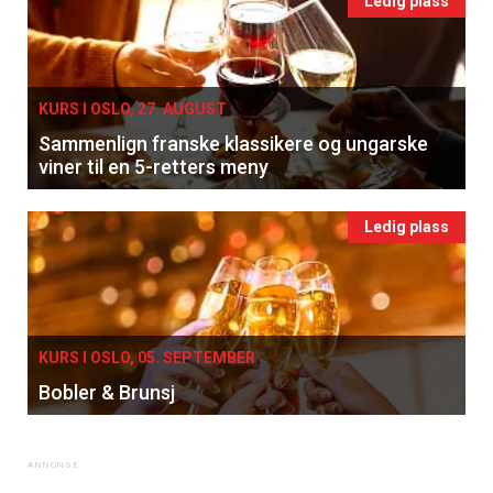
Ledig plass
KURS I OSLO, 27. AUGUST
Sammenlign franske klassikere og ungarske
viner til en 5-retters meny
Ledig plass
KURS I OSLO, 05. SEPTEMBER
Bobler & Brunsj