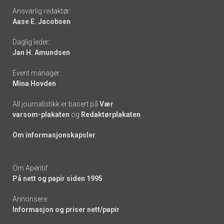
Footer
Ansvarlig redaktør:
Aase E. Jacobsen
-
Daglig leder:
links
Jan H. Amundsen
Event manager:
Mina Hovden
All journalistikk er basert på
Vær
varsom-plakaten
og
Redaktørplakaten
Om informasjonskapsler
Om Apéritif:
På nett og papir siden 1995
Annonsere:
Informasjon og priser nett/papir