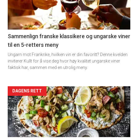
nå
-
5
Sammenlign franske klassikere og ungarske viner
til en 5-retters meny
Ungarn mot Frankrike, hvilken vin er din favoritt? Denne kvelden
inviterer Kullt for å vise deg hvor høy kvalitet ungarske viner
faktisk har, sammen med en utrolig meny.
Forsiden
DAGENS RETT
akkurat
nå
-