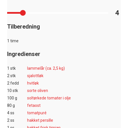
4
Tilberedning
1 time
Ingredienser
1 stk
lammelår (ca. 2,5 kg)
2 stk
sjalottløk
2 fedd
hvitløk
10 stk
sorte oliven
100 g
soltørkede tomater i olje
80 g
fetaost
4 ss
tomatpuré
2 ss
hakket persille
1 ss
hakket frisk timian