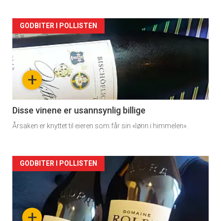
Forsiden
GODBITER I POLLISTEN
akkurat
nå
+
-
2
Disse vinene er usannsynlig billige
Årsaken er knyttet til eieren som får sin «lønn i himmelen».
Forsiden
GODBITER I POLLISTEN
akkurat
nå
+