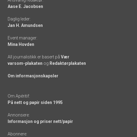
Ansvarlig redaktør:
Aase E. Jacobsen
-
Daglig leder:
links
Jan H. Amundsen
Event manager:
Mina Hovden
All journalistikk er basert på
Vær
varsom-plakaten
og
Redaktørplakaten
Om informasjonskapsler
Om Apéritif:
På nett og papir siden 1995
Annonsere:
Informasjon og priser nett/papir
Abonnere: