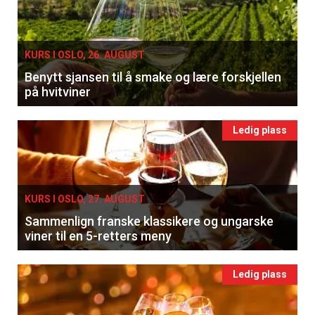
KURS I OSLO, 26. AUGUST
Benytt sjansen til å smake og lære forskjellen
på hvitviner
Ledig plass
KURS I OSLO, 27. AUGUST
Sammenlign franske klassikere og ungarske
viner til en 5-retters meny
Ledig plass