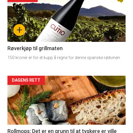
×
detail
Få ukentlige nyhetsbrev fra
-
+
Apéritif
section
Vi tilbyr flere ukentlige nyhetsbrev. Du
kan fritt velge hvilke du ønsker å få
11
Røverkjøp til grillmaten
tilsendt.
150 kroner er for et kupp å regne for denne spanske rødvinen.
Dagens
rett
Registrer deg
Artikler
DAGENS RETT
2
detail
-
section
11
Rollmops: Det er en grunn til at tyskere er ville