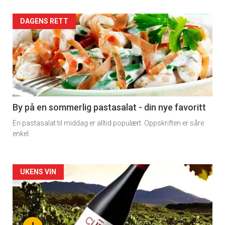
Forsiden
DAGENS RETT
akkurat
nå
-
5
By på en sommerlig pastasalat - din nye favoritt
En pastasalat til middag er alltid populært. Oppskriften er såre
enkel.
Forsiden
UKENS VIN
akkurat
nå