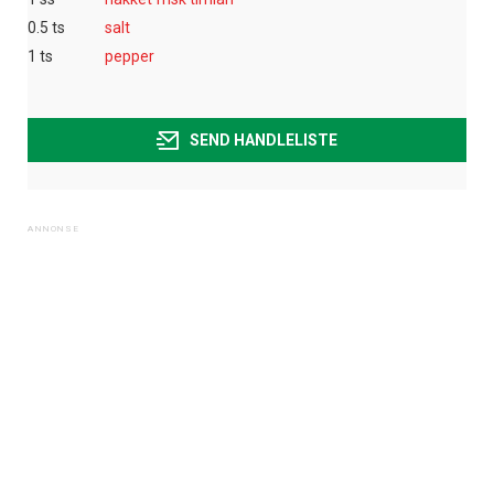
0.5 ts
salt
1 ts
pepper
SEND HANDLELISTE