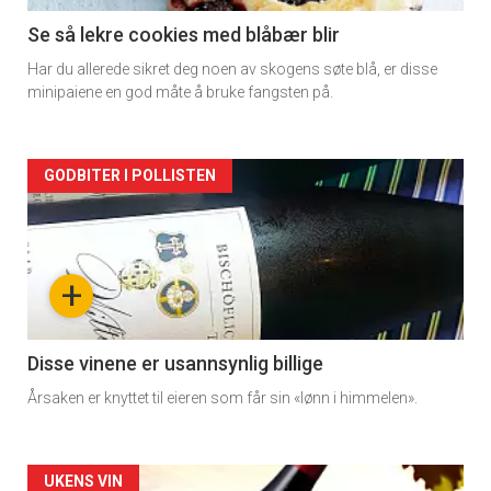
11
Se så lekre cookies med blåbær blir
Har du allerede sikret deg noen av skogens søte blå, er disse
minipaiene en god måte å bruke fangsten på.
Artikler
GODBITER I POLLISTEN
detail
-
+
section
11
Disse vinene er usannsynlig billige
Årsaken er knyttet til eieren som får sin «lønn i himmelen».
Dagens
rett
Artikler
UKENS VIN