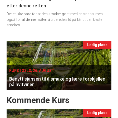
etter denne retten
Ukens
Det er ikke bare for at den smaker godt med en snaps, men
vin
også for at denne måten å tilberede sild på får ut den beste
smaken.
Events
Ledig plass
single
KURS I OSLO, 26. AUGUST
Benytt sjansen til å smake og lære forskjellen
på hvitviner
Events
Kommende Kurs
Ledig plass