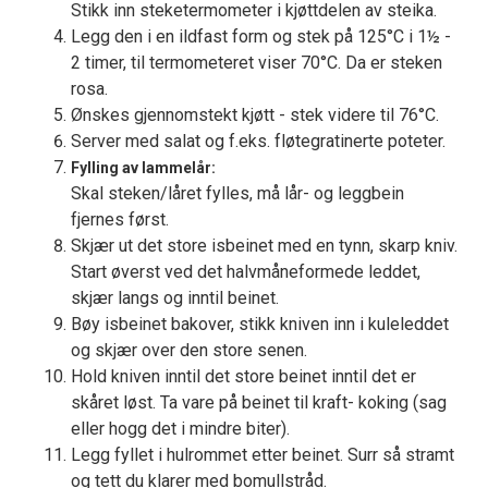
Stikk inn steketermometer i kjøttdelen av steika.
Legg den i en ildfast form og stek på 125°C i 1½ -
2 timer, til termometeret viser 70°C. Da er steken
rosa.
Ønskes gjennomstekt kjøtt - stek videre til 76°C.
Server med salat og f.eks. fløtegratinerte poteter.
Fylling av lammelår:
Skal steken/låret fylles, må lår- og leggbein
fjernes først.
Skjær ut det store isbeinet med en tynn, skarp kniv.
Start øverst ved det halvmåneformede leddet,
skjær langs og inntil beinet.
Bøy isbeinet bakover, stikk kniven inn i kuleleddet
og skjær over den store senen.
Hold kniven inntil det store beinet inntil det er
skåret løst. Ta vare på beinet til kraft- koking (sag
eller hogg det i mindre biter).
Legg fyllet i hulrommet etter beinet. Surr så stramt
og tett du klarer med bomullstråd.