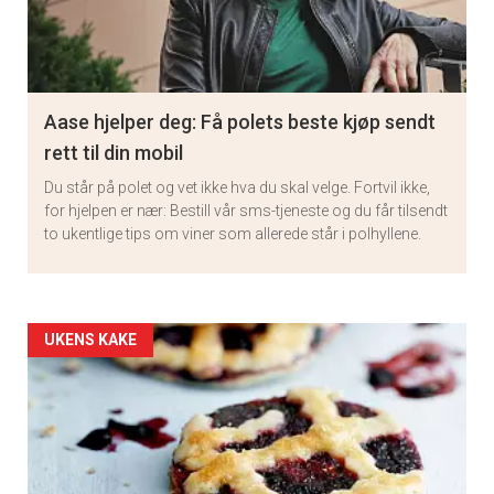
Aase hjelper deg: Få polets beste kjøp sendt
rett til din mobil
Du står på polet og vet ikke hva du skal velge. Fortvil ikke,
for hjelpen er nær: Bestill vår sms-tjeneste og du får tilsendt
to ukentlige tips om viner som allerede står i polhyllene.
Artikler
UKENS KAKE
detail
-
section