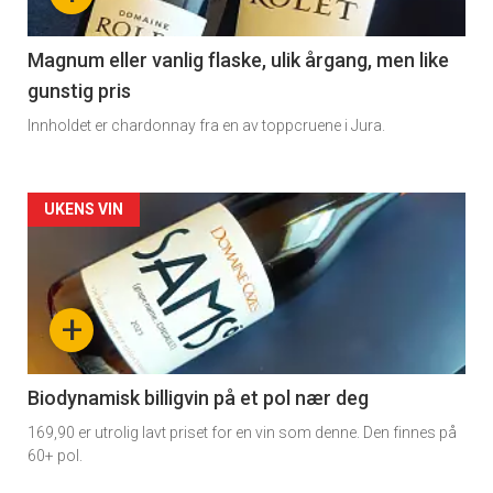
-
3
Magnum eller vanlig flaske, ulik årgang, men like
gunstig pris
Innholdet er chardonnay fra en av toppcruene i Jura.
Forsiden
UKENS VIN
akkurat
nå
+
-
4
Biodynamisk billigvin på et pol nær deg
169,90 er utrolig lavt priset for en vin som denne. Den finnes på
60+ pol.