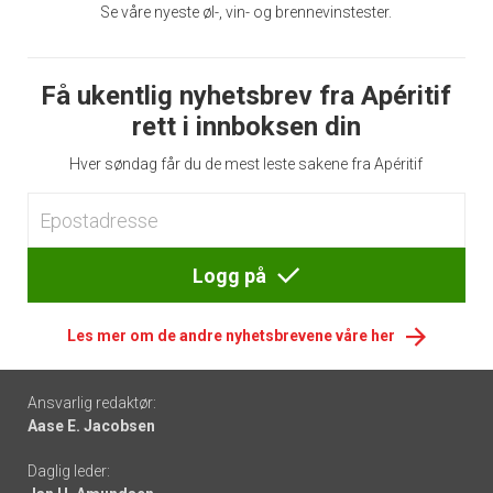
Se våre nyeste øl-, vin- og brennevinstester.
Få ukentlig nyhetsbrev fra Apéritif
rett i innboksen din
Hver søndag får du de mest leste sakene fra Apéritif
Logg på
Les mer om de andre nyhetsbrevene våre her
Footer
Ansvarlig redaktør:
Aase E. Jacobsen
-
Daglig leder:
links