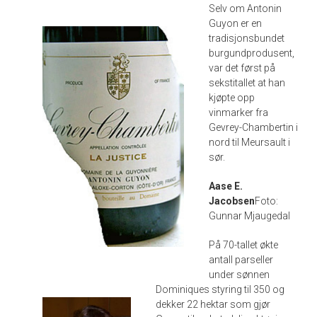
Selv om Antonin
Guyon er en
tradisjonsbundet
burgundprodusent,
var det først på
sekstitallet at han
kjøpte opp
vinmarker fra
Gevrey-Chambertin i
nord til Meursault i
sør.
Aase E.
Jacobsen
Foto:
Gunnar Mjaugedal
På 70-tallet økte
antall parseller
under sønnen
Dominiques styring til 350 og
dekker 22 hektar som gjør