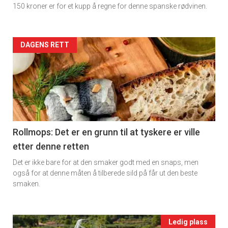
150 kroner er for et kupp å regne for denne spanske rødvinen.
Dagens
rett
Artikler
DAGENS RETT
2
detail
-
section
11
Rollmops: Det er en grunn til at tyskere er ville
etter denne retten
Ukens
Det er ikke bare for at den smaker godt med en snaps, men
vin
også for at denne måten å tilberede sild på får ut den beste
smaken.
×
Events
Ledig plass