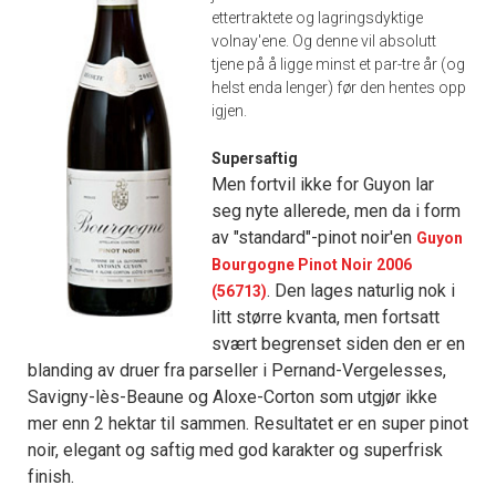
ettertraktete og lagringsdyktige
volnay'ene. Og denne vil absolutt
tjene på å ligge minst et par-tre år (og
helst enda lenger) før den hentes opp
igjen.
Supersaftig
Men fortvil ikke for Guyon lar
seg nyte allerede, men da i form
av "standard"-pinot noir'en
Guyon
Bourgogne Pinot Noir 2006
. Den lages naturlig nok i
(56713)
litt større kvanta, men fortsatt
svært begrenset siden den er en
blanding av druer fra parseller i Pernand-Vergelesses,
Savigny-lès-Beaune og Aloxe-Corton som utgjør ikke
mer enn 2 hektar til sammen. Resultatet er en super pinot
noir, elegant og saftig med god karakter og superfrisk
finish.