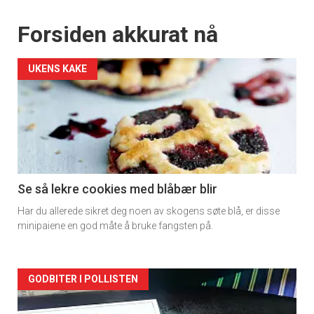
Forsiden akkurat nå
UKENS KAKE
Se så lekre cookies med blåbær blir
Har du allerede sikret deg noen av skogens søte blå, er disse
minipaiene en god måte å bruke fangsten på.
Forsiden
GODBITER I POLLISTEN
akkurat