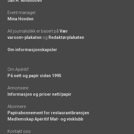
Jan H. Amundsen
Event manager:
Mina Hovden
All journalistikk er basert på
Vær
varsom-plakaten
og
Redaktørplakaten
Om informasjonskapsler
Om Apéritif:
På nett og papir siden 1995
Annonsere:
Informasjon og priser nett/papir
Abonnere:
Papirabonnement for restaurantbransjen
Medlemskap Apéritif Mat- og vinklubb
Kontakt oss: