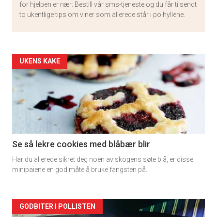
for hjelpen er nær: Bestill vår sms-tjeneste og du får tilsendt
to ukentlige tips om viner som allerede står i polhyllene.
Artikler
UKENS KAKE
detail
-
section
11
Se så lekre cookies med blåbær blir
Har du allerede sikret deg noen av skogens søte blå, er disse
minipaiene en god måte å bruke fangsten på.
Artikler
GODBITER I POLLISTEN