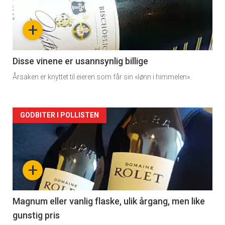
nå
+
-
2
Disse vinene er usannsynlig billige
Årsaken er knyttet til eieren som får sin «lønn i himmelen».
Forsiden
GODBITER I POLLISTEN
akkurat
nå
+
-
3
Magnum eller vanlig flaske, ulik årgang, men like
gunstig pris