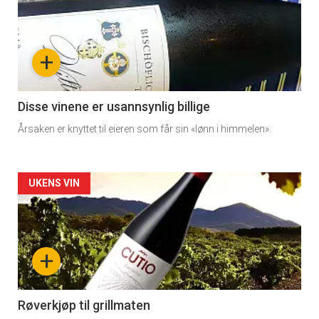
detail
-
+
section
11
Disse vinene er usannsynlig billige
Årsaken er knyttet til eieren som får sin «lønn i himmelen».
Dagens
rett
Artikler
UKENS VIN
detail
-
+
section
11
Røverkjøp til grillmaten