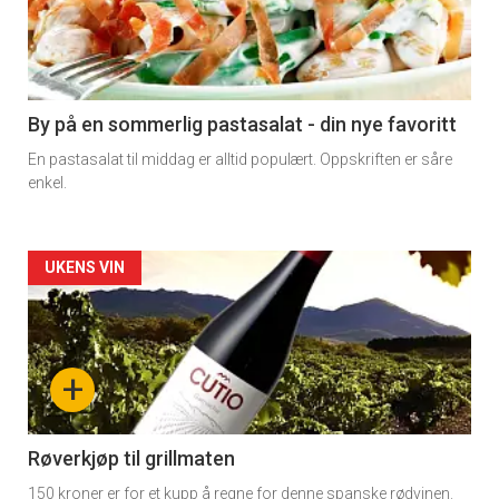
nå
-
5
By på en sommerlig pastasalat - din nye favoritt
En pastasalat til middag er alltid populært. Oppskriften er såre
enkel.
Forsiden
UKENS VIN
akkurat
nå
+
-
6
Røverkjøp til grillmaten
150 kroner er for et kupp å regne for denne spanske rødvinen.