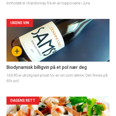
Innholdet er chardonnay fra en av toppcruene i Jura.
Forsiden
UKENS VIN
akkurat
nå
+
-
4
Biodynamisk billigvin på et pol nær deg
169,90 er utrolig lavt priset for en vin som denne. Den finnes på
60+ pol.
Forsiden
DAGENS RETT
akkurat