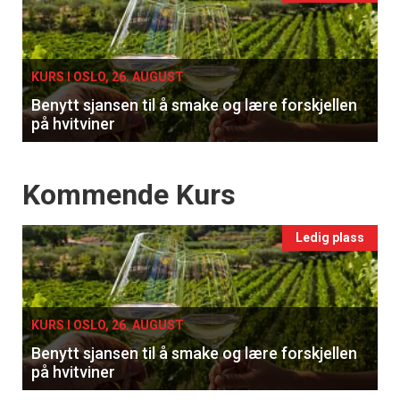
Få ukentlige nyhetsbrev fra
single
Apéritif
KURS I OSLO, 26. AUGUST
Vi tilbyr flere ukentlige nyhetsbrev. Du
kan fritt velge hvilke du ønsker å få
Benytt sjansen til å smake og lære forskjellen
på hvitviner
tilsendt.
Events
Registrer deg
Kommende Kurs
Ledig plass
KURS I OSLO, 26. AUGUST
Benytt sjansen til å smake og lære forskjellen
på hvitviner